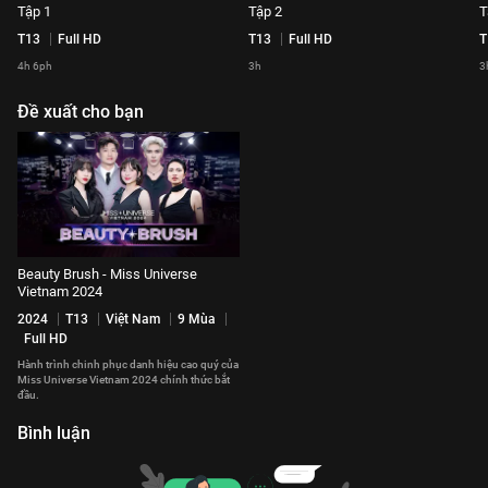
Tập 1
Tập 2
T
T13
Full HD
T13
Full HD
T
4h 6ph
3h
3
Đề xuất cho bạn
Beauty Brush - Miss Universe
Vietnam 2024
2024
T13
Việt Nam
9 Mùa
Full HD
Hành trình chinh phục danh hiệu cao quý của
Miss Universe Vietnam 2024 chính thức bắt
đầu.
Bình luận