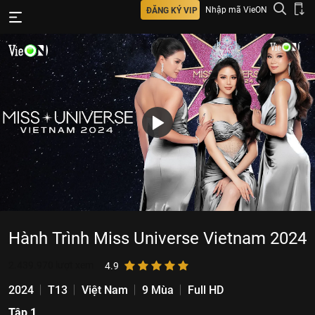
Nhập mã VieON
ĐĂNG KÝ VIP
Hành Trình Miss Universe Vietnam 2024
2.439.970
lượt xem
4.9
2024
T13
Việt Nam
9 Mùa
Full HD
Tập 1