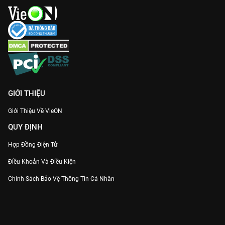
Thuyết minh sắc nét nhất của
Miss Universe Vietnam 2024
duy nhất tại
VieON
ngay hôm nay!
GIỚI THIỆU
Giới Thiệu Về VieON
QUY ĐỊNH
Hợp Đồng Điện Tử
Điều Khoản Và Điều Kiện
Chính Sách Bảo Vệ Thông Tin Cá Nhân
Chính Sách Bảo Vệ Người Tiêu Dùng Dễ Bị Tổn Thương
Thỏa Thuận Sử Dụng Dịch Vụ Mạng Xã Hội