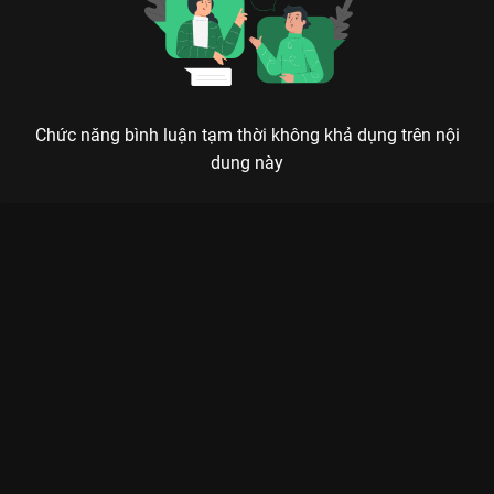
Chức năng bình luận tạm thời không khả dụng trên nội
dung này
HÀNH TRÌNH MISS UNIVERSE VIETNAM 2024: ĐƯỜNG ĐẾN
VƯƠNG MIỆN KHỐC LIỆT VÀ ĐẦY DRAMA
Cái tôi của một nữ hoàng không nằm ở vương miện, mà ở bản lĩnh vượt qua nghịch
cảnh.
Bạn đã sẵn sàng để tám về show thực tế hot nhất làng nhan
sắc Việt năm nay chưa?
Hành Trình Miss Universe Vietnam
2024
trên
VieON
không chỉ là một cuộc thi hoa hậu thông
thường, mà là một đấu trường sinh tử thực sự, nơi những mỹ
nhân hàng đầu như
Kỳ Duyên
,
MLee
phải đối mặt với những
thử thách khắc nghiệt nhất từ dàn giám khảo quyền lực
Hương
Giang
,
Dược sĩ Tiến
.