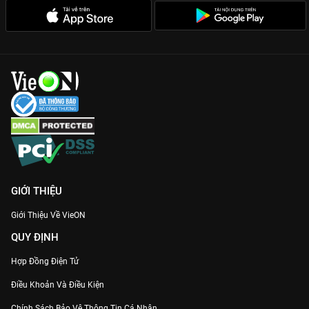
Chất lượng đỉnh cao:
Trải nghiệm từng khung hình sắc nét,
sống động duy nhất trên VieON.
Đừng bỏ lỡ hành trình đầy cảm xúc này để thấy rằng thành
công không bao giờ dành cho người bỏ cuộc. Xem ngay
Hành
Trình 10 Năm Minh Tú
bản Full HD tại
VieON
!
GIỚI THIỆU
Giới Thiệu Về VieON
QUY ĐỊNH
Hợp Đồng Điện Tử
Điều Khoản Và Điều Kiện
Chính Sách Bảo Vệ Thông Tin Cá Nhân