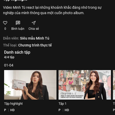
Video Minh Tú react lại những khoảnh khắc đáng nhớ trong sự
nghiệp của mình thông qua một cuốn photo album.
0
Bình luận
Chia sẻ
Diễn viên:
Siêu mẫu Minh Tú
Thể loại:
Chương trình thực tế
Danh sách tập
4/4 tập
01-04
Tập highlight
Tập 1
T
P
HD
P
HD
P