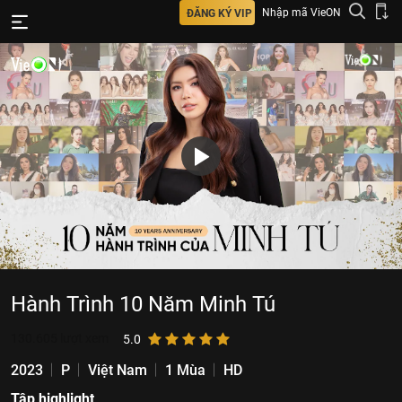
Nhập mã VieON
ĐĂNG KÝ VIP
Hành Trình 10 Năm Minh Tú
130.605
lượt xem
5.0
2023
P
Việt Nam
1 Mùa
HD
Tập highlight