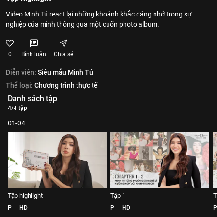
Video Minh Tú react lại những khoảnh khắc đáng nhớ trong sự
nghiệp của mình thông qua một cuốn photo album.
0
Bình luận
Chia sẻ
Diễn viên:
Siêu mẫu Minh Tú
Thể loại:
Chương trình thực tế
Danh sách tập
4/4 tập
01-04
Tập highlight
Tập 1
T
P
HD
P
HD
P