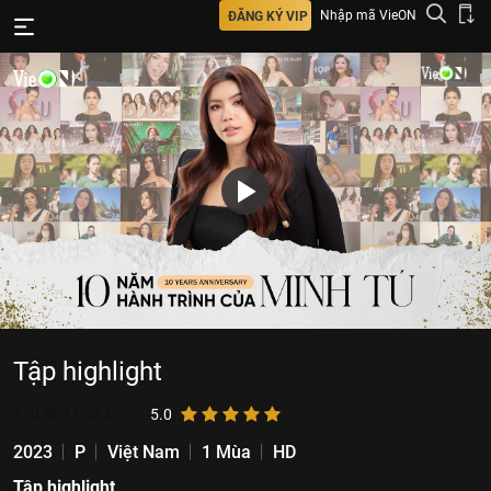
Nhập mã VieON
ĐĂNG KÝ VIP
Tập highlight
130.609
lượt xem
5.0
2023
P
Việt Nam
1 Mùa
HD
Tập highlight