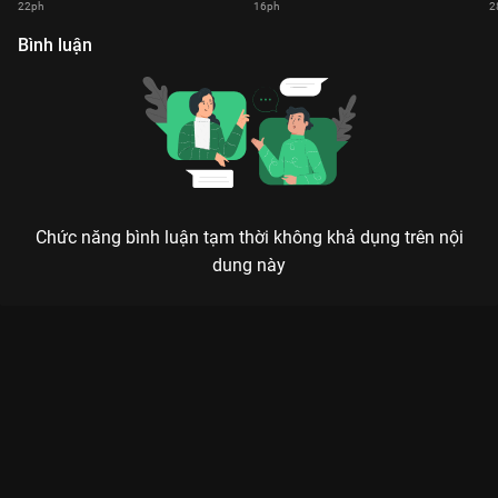
22ph
16ph
2
Bình luận
Chức năng bình luận tạm thời không khả dụng trên nội
dung này
Xem Tập highlight Hành Trình 10 Năm Minh Tú - 4 Tập của Việt
Nam có sự tham gia của . Thuộc thể loại: TV show