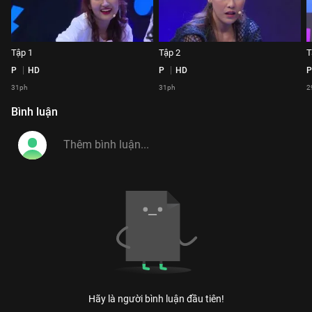
Tập 1
Tập 2
T
P
HD
P
HD
P
31ph
31ph
2
Bình luận
Hãy là người bình luận đầu tiên!