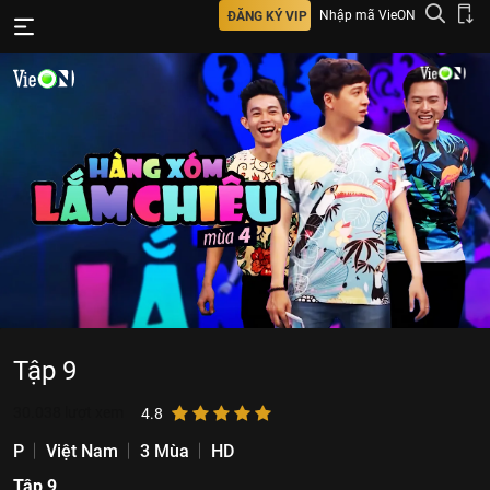
Nhập mã VieON
ĐĂNG KÝ VIP
Tập 9
30.038
lượt xem
4.8
P
Việt Nam
3 Mùa
HD
Tập 9