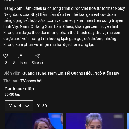
Hàng Xóm Lắm Chiêu là chương trình được Việt hóa từ format Noisy
Neighbors của Nhật Bản. Lần đầu tiên thể loại gameshow đoán
tiếng động kết hợp với sitcom và comedy xuất hiện trên sóng truyền
hình Việt Nam. Ở Hàng Xóm Lắm Chiêu, khán giả xem truyền hình
không chỉ được theo dõi những phần thử thách đầy thú vị, mà còn
được cười với những tình huống kịch gần gũi, đời thường nhưng
không kém phần vui nhộn mà hai đội chơi mang lại.
0
Bình luận
Chia sẻ
Diễn viên:
Quang Trung,
Nam Em,
Hồ Quang Hiếu,
Ngô Kiến Huy
Thể loại:
TV show hài
Danh sách tập
30/30 tập
Mùa 4
01-30