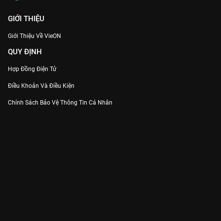
GIỚI THIỆU
Giới Thiệu Về VieON
QUY ĐỊNH
Hợp Đồng Điện Tử
Điều Khoản Và Điều Kiện
Chính Sách Bảo Vệ Thông Tin Cá Nhân
Chính Sách Bảo Vệ Người Tiêu Dùng Dễ Bị Tổn Thương
Thỏa Thuận Sử Dụng Dịch Vụ Mạng Xã Hội
THÔNG TIN
Thông Báo
Trung Tâm Hỗ Trợ
Liên Hệ
Góp Ý