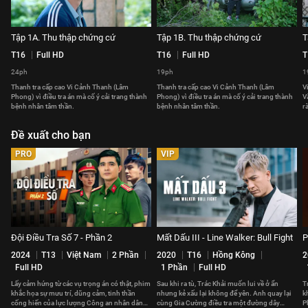
Tập 1A. Thu thập chứng cứ
Tập 1B. Thu thập chứng cứ
T
T16
Full HD
T16
Full HD
T
24ph
19ph
1
Thanh tra cấp cao Vi Cảnh Thanh (Lâm
Thanh tra cấp cao Vi Cảnh Thanh (Lâm
V
Phong) vì điều tra án mà cố ý cải trang thành
Phong) vì điều tra án mà cố ý cải trang thành
V
bệnh nhân tâm thần.
bệnh nhân tâm thần.
r
Đề xuất cho bạn
PRO
VIP
Đội Điều Tra Số 7 - Phần 2
Mất Dấu III - Line Walker: Bull Fight
P
2024
T13
Việt Nam
2 Phần
2020
T16
Hồng Kông
2
Full HD
1 Phần
Full HD
Lấy cảm hứng từ các vụ trọng án có thật, phim
Sau khi ra tù, Trác Khải muốn lui về ở ẩn
T
khắc họa sự mưu trí, dũng cảm, tinh thần
nhưng kẻ xấu lại không để yên. Anh quay lại
k
cống hiến của lực lượng Công an nhân dân
cùng Gia Cường điều tra một đường dây
P