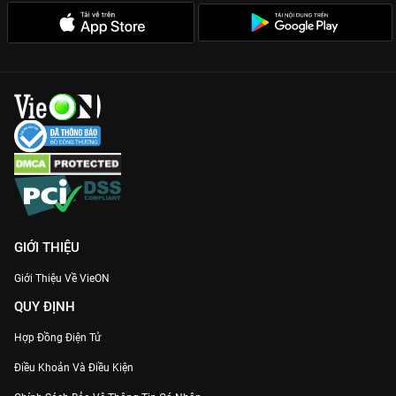
não, nơi lằn ranh giữa bạn và thù luôn mong manh.
Hành động mãn nhãn:
Những phân cảnh đấu súng, cháy nổ
chuẩn phong cách Hong Kong được tái hiện chân thực với chất
lượng 4K trên VieON.
Dàn cast thực lực:
Sự tái ngộ của những gương mặt thân quen
giúp phim giữ được cái chất đặc trưng của dòng phim điều tra
phá án Á Đông.
Tham gia vào hành trình săn lùng sự thật cùng
Hắc Kim Phong
Bạo
, bản Thuyết minh trọn bộ sớm nhất tại
VieON
!
GIỚI THIỆU
Giới Thiệu Về VieON
QUY ĐỊNH
Hợp Đồng Điện Tử
Điều Khoản Và Điều Kiện