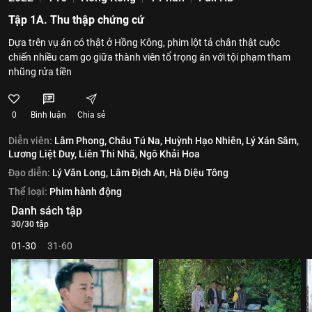
Tập 1A. Thu thập chứng cứ
Dựa trên vụ án có thật ở Hồng Kông, phim lột tả chân thật cuộc
chiến nhiều cam go giữa thành viên tổ trọng án với tội phạm tham
nhũng rửa tiền
0
Bình luận
Chia sẻ
Diễn viên:
Lâm Phong,
Châu Tú Na,
Huỳnh Hạo Nhiên,
Lý Xán Sâm,
Lương Liệt Duy,
Liên Thi Nhã,
Ngô Khải Hoa
Đạo diễn:
Lý Văn Long,
Lâm Địch An,
Hà Diệu Tông
Thể loại:
Phim hành động
Danh sách tập
30/30 tập
01-30
31-60