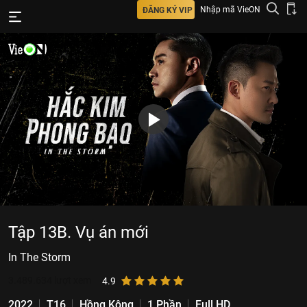
Nhập mã VieON
ĐĂNG KÝ VIP
Tập 13B. Vụ án mới
In The Storm
3.489.634
lượt xem
4.9
2022
T16
Hồng Kông
1 Phần
Full HD