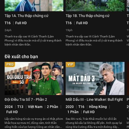
Tập 1A. Thu thập chứng cứ
Tập 1B. Thu thập chứng cứ
T
T16
Full HD
T16
Full HD
T
24ph
19ph
1
Thanh tra cấp cao Vi Cảnh Thanh (Lâm
Thanh tra cấp cao Vi Cảnh Thanh (Lâm
V
Phong) vì điều tra án mà cố ý cải trang thành
Phong) vì điều tra án mà cố ý cải trang thành
V
bệnh nhân tâm thần.
bệnh nhân tâm thần.
r
Đề xuất cho bạn
PRO
VIP
Đội Điều Tra Số 7 - Phần 2
Mất Dấu III - Line Walker: Bull Fight
P
2024
T13
Việt Nam
2 Phần
2020
T16
Hồng Kông
2
Full HD
1 Phần
Full HD
Lấy cảm hứng từ các vụ trọng án có thật, phim
Sau khi ra tù, Trác Khải muốn lui về ở ẩn
T
khắc họa sự mưu trí, dũng cảm, tinh thần
nhưng kẻ xấu lại không để yên. Anh quay lại
k
cống hiến của lực lượng Công an nhân dân
cùng Gia Cường điều tra một đường dây
P