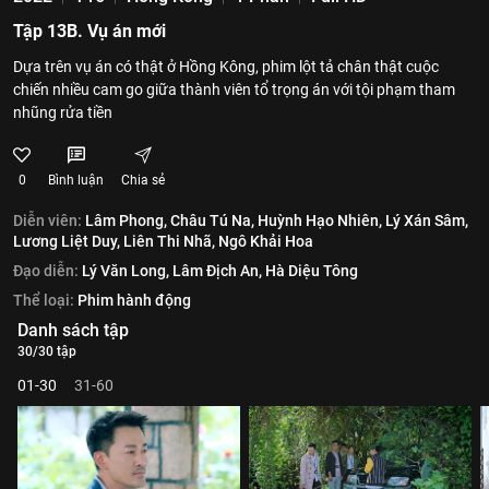
Tập 13B. Vụ án mới
Dựa trên vụ án có thật ở Hồng Kông, phim lột tả chân thật cuộc
chiến nhiều cam go giữa thành viên tổ trọng án với tội phạm tham
nhũng rửa tiền
0
Bình luận
Chia sẻ
Diễn viên:
Lâm Phong,
Châu Tú Na,
Huỳnh Hạo Nhiên,
Lý Xán Sâm,
Lương Liệt Duy,
Liên Thi Nhã,
Ngô Khải Hoa
Đạo diễn:
Lý Văn Long,
Lâm Địch An,
Hà Diệu Tông
Thể loại:
Phim hành động
Danh sách tập
30/30 tập
01-30
31-60