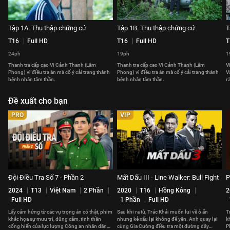
Tập 1A. Thu thập chứng cứ
Tập 1B. Thu thập chứng cứ
T
T16
Full HD
T16
Full HD
T
24ph
19ph
1
Thanh tra cấp cao Vi Cảnh Thanh (Lâm
Thanh tra cấp cao Vi Cảnh Thanh (Lâm
V
Phong) vì điều tra án mà cố ý cải trang thành
Phong) vì điều tra án mà cố ý cải trang thành
V
bệnh nhân tâm thần.
bệnh nhân tâm thần.
r
Đề xuất cho bạn
PRO
VIP
Đội Điều Tra Số 7 - Phần 2
Mất Dấu III - Line Walker: Bull Fight
P
2024
T13
Việt Nam
2 Phần
2020
T16
Hồng Kông
2
Full HD
1 Phần
Full HD
Lấy cảm hứng từ các vụ trọng án có thật, phim
Sau khi ra tù, Trác Khải muốn lui về ở ẩn
T
khắc họa sự mưu trí, dũng cảm, tinh thần
nhưng kẻ xấu lại không để yên. Anh quay lại
k
cống hiến của lực lượng Công an nhân dân
cùng Gia Cường điều tra một đường dây
P