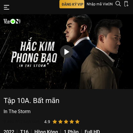
Nhập mã VieON
ĐĂNG KÝ VIP
Tập 10A. Bất mãn
In The Storm
3.490.612
lượt xem
4.9
2022
T16
Hồng Kông
1 Phần
Full HD