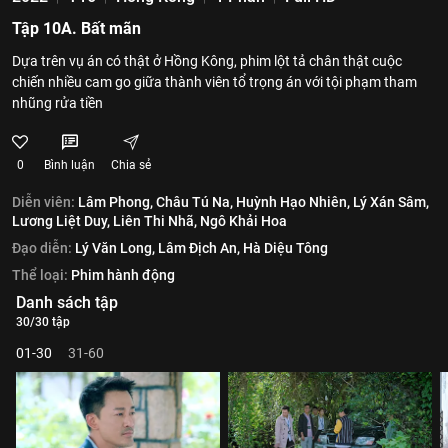
Tập 10A. Bất mãn
Dựa trên vụ án có thật ở Hồng Kông, phim lột tả chân thật cuộc
chiến nhiều cam go giữa thành viên tổ trọng án với tội phạm tham
nhũng rửa tiền
0
Bình luận
Chia sẻ
Diễn viên:
Lâm Phong,
Châu Tú Na,
Huỳnh Hạo Nhiên,
Lý Xán Sâm,
Lương Liệt Duy,
Liên Thi Nhã,
Ngô Khải Hoa
Đạo diễn:
Lý Văn Long,
Lâm Địch An,
Hà Diệu Tông
Thể loại:
Phim hành động
Danh sách tập
30/30 tập
01-30
31-60