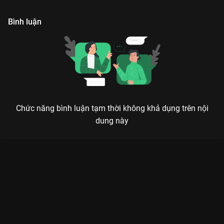
khi đối đầu tội phạm.
buôn người phi pháp.
d
Bình luận
Chức năng bình luận tạm thời không khả dụng trên nội
dung này
Xem Tập 10A. Bất mãn Hắc Kim Phong Bạo - 30 Tập của Trung
Quốc có sự tham gia của . Thuộc thể loại: Phim bộ