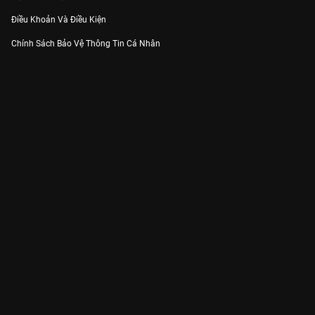
Điều Khoản Và Điều Kiện
Chính Sách Bảo Vệ Thông Tin Cá Nhân
Chính Sách Bảo Vệ Người Tiêu Dùng Dễ Bị Tổn Thương
Thỏa Thuận Sử Dụng Dịch Vụ Mạng Xã Hội
THÔNG TIN
Thông Báo
Trung Tâm Hỗ Trợ
Liên Hệ
Góp Ý
Công ty Cổ phần VieON - Địa chỉ: Tầng 5, 222 Pasteur, Phường Xuân Hòa,
Thành phố Hồ Chí Minh
Email:
support@vieon.vn
| Hotline:
1800.599.920
(miễn phí)
Giấy phép Cung cấp Dịch vụ Phát thanh, Truyền hình trả tiền số 247/GP-