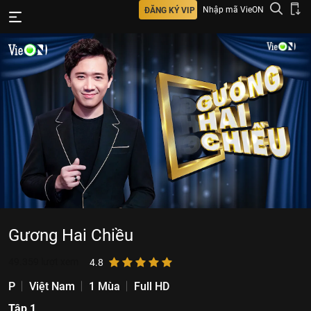
Nhập mã VieON
ĐĂNG KÝ VIP
Gương Hai Chiều
49.359
lượt xem
4.8
P
Việt Nam
1 Mùa
Full HD
Tập 1