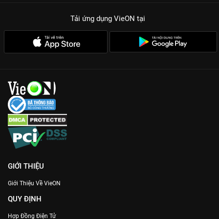
Giá trị nhân văn cao cả:
Chương trình đi sâu vào các vấn đề xã
Tải ứng dụng VieON
tại
hội nhức nhối, mang tính giáo dục và định hướng lối sống tích
cực.
Sự kết hợp ăn ý:
Sự tung hứng giữa yếu tố cảm xúc của nghệ
sĩ và tính học thuật của chuyên gia tâm lý tạo nên cấu trúc
chương trình vững chãi.
Câu chuyện thật 100%:
Những nhân vật thật với những biến cố
có thật giúp chương trình chạm đến trái tim người xem một
cách tự nhiên nhất.
Nếu bạn đang tìm kiếm một chương trình để chiêm nghiệm về
cuộc đời và tìm lại sự cân bằng trong tâm hồn,
Gương Hai
Chiều
chính là lựa chọn không thể bỏ qua. Đón xem trọn bộ 22
tập với chất lượng hình ảnh sắc nét trên
VieON
để cùng thấu
hiểu và sẻ chia.
GIỚI THIỆU
Giới Thiệu Về VieON
QUY ĐỊNH
Hợp Đồng Điện Tử