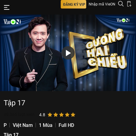
Nhập mã VieON
ĐĂNG KÝ VIP
Tập 17
49.365
lượt xem
4.8
P
Việt Nam
1 Mùa
Full HD
Tập 17