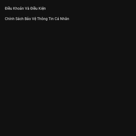
Điều Khoản Và Điều Kiện
Chính Sách Bảo Vệ Thông Tin Cá Nhân
Chính Sách Bảo Vệ Người Tiêu Dùng Dễ Bị Tổn Thương
Thỏa Thuận Sử Dụng Dịch Vụ Mạng Xã Hội
THÔNG TIN
Thông Báo
Trung Tâm Hỗ Trợ
Liên Hệ
Góp Ý
Công ty Cổ phần VieON - Địa chỉ: Tầng 5, 222 Pasteur, Phường Xuân Hòa,
Thành phố Hồ Chí Minh
Email:
support@vieon.vn
| Hotline:
1800.599.920
(miễn phí)
Giấy phép Cung cấp Dịch vụ Phát thanh, Truyền hình trả tiền số 247/GP-