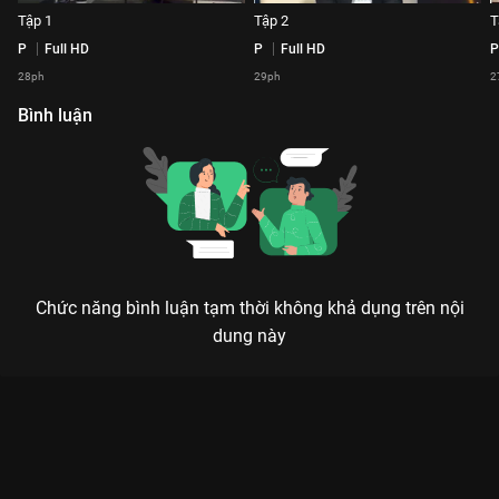
Tập 1
Tập 2
T
P
Full HD
P
Full HD
P
28ph
29ph
2
Bình luận
Chức năng bình luận tạm thời không khả dụng trên nội
dung này
Xem Tập 17 Gương Hai Chiều - 22 Tập của Việt Nam có sự
tham gia của . Thuộc thể loại: TV show