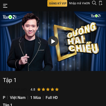
Nhập mã VieON
ĐĂNG KÝ VIP
Tập 1
49.374
lượt xem
4.8
P
Việt Nam
1 Mùa
Full HD
Tập 1