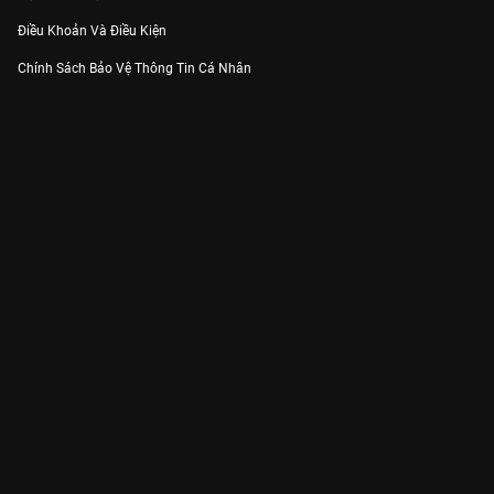
Điều Khoản Và Điều Kiện
Chính Sách Bảo Vệ Thông Tin Cá Nhân
Chính Sách Bảo Vệ Người Tiêu Dùng Dễ Bị Tổn Thương
Thỏa Thuận Sử Dụng Dịch Vụ Mạng Xã Hội
THÔNG TIN
Thông Báo
Trung Tâm Hỗ Trợ
Liên Hệ
Góp Ý
Công ty Cổ phần VieON - Địa chỉ: Tầng 5, 222 Pasteur, Phường Xuân Hòa,
Thành phố Hồ Chí Minh
Email:
support@vieon.vn
| Hotline:
1800.599.920
(miễn phí)
Giấy phép Cung cấp Dịch vụ Phát thanh, Truyền hình trả tiền số 247/GP-