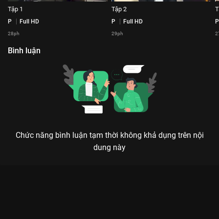
Tập 1
Tập 2
T
P
Full HD
P
Full HD
P
28ph
29ph
2
Bình luận
Chức năng bình luận tạm thời không khả dụng trên nội
dung này
Xem Tập 1 Gương Hai Chiều - 22 Tập của Việt Nam có sự tham
gia của . Thuộc thể loại: TV show