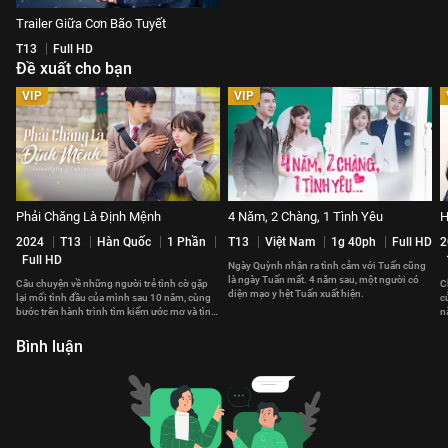
Trailer Giữa Cơn Bão Tuyết
T13
Full HD
Đề xuất cho bạn
VIP
VIP
Phải Chăng Là Định Mệnh
4 Năm, 2 Chàng, 1 Tình Yêu
H
2024
T13
Hàn Quốc
1 Phần
T13
Việt Nam
1g 40ph
Full HD
2
Full HD
Ngày Quỳnh nhận ra tình cảm với Tuấn cũng
là ngày Tuấn mất. 4 năm sau, một người có
Câu chuyện về những người trẻ tình cờ gặp
C
diện mạo y hệt Tuấn xuất hiện.
lại mối tình đầu của mình sau 10 năm, cùng
c
bước trên hành trình tìm kiếm ước mơ và tình
n
yêu chân thành.
đ
Bình luận