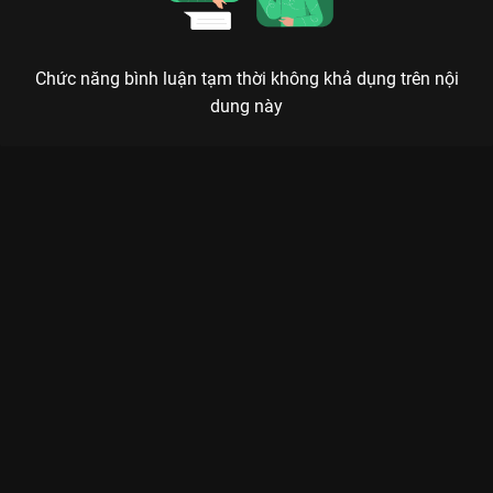
Chức năng bình luận tạm thời không khả dụng trên nội
dung này
GIỮA CƠN BÃO TUYẾT: LIỀU THUỐC NGỌT NGÀO SƯỞI ẤM
MỌI TRÁI TIM NGÔN TÌNH
Giữa cơn bão tuyết mịt mù của cuộc đời, chỉ có ánh mắt của em là ngọn hải đăng duy
nhất dẫn lối anh trở về.
Bạn đã sẵn sàng để bị thao túng tâm lý bởi sự thâm tình của
Ngô Lỗi
chưa?
Giữa Cơn Bão Tuyết (Amidst a Snowstorm of
Love)
không chỉ là một bộ phim, mà là một giấc mơ đẹp giữa
mùa đông Bắc Âu. Câu chuyện tình yêu giữa thiên tài Billiards
Lâm Diệc Dương và nữ cơ thủ Ân Quả đã tạo nên một cơn sốt
thực sự trên
VieON
, khiến khán giả phải quắn quéo vì độ ngọt
ngào lên tới 100%.
Khán giả sẽ được đắm chìm trong bối cảnh Phần Lan tuyết phủ
trắng xóa, nơi những rung động đầu đời nảy nở đầy tự nhiên và