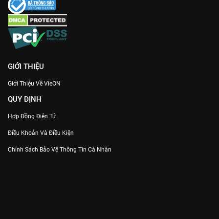
chính là bộ phim must-watch nếu bạn muốn nạp thêm vitamin
ngọt ngào cho tâm hồn. Đừng chần chừ, hãy bật
VieON
và
cùng Lâm Diệc Dương đi qua bão tuyết để tìm thấy hạnh phúc
ngay hôm nay!
GIỚI THIỆU
Giới Thiệu Về VieON
QUY ĐỊNH
Hợp Đồng Điện Tử
Điều Khoản Và Điều Kiện
Chính Sách Bảo Vệ Thông Tin Cá Nhân
Chính Sách Bảo Vệ Người Tiêu Dùng Dễ Bị Tổn Thương
Thỏa Thuận Sử Dụng Dịch Vụ Mạng Xã Hội
THÔNG TIN
Thông Báo