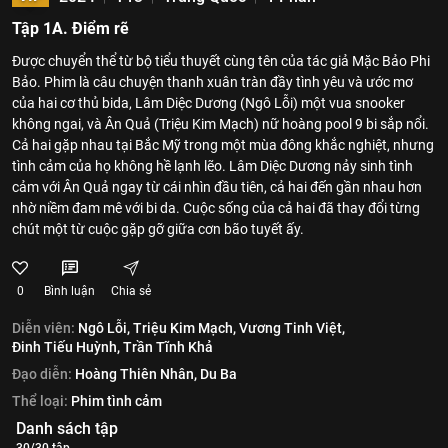
Tập 1A. Điểm rẽ
Được chuyển thể từ bộ tiểu thuyết cùng tên của tác giả Mặc Bảo Phi
Bảo. Phim là câu chuyện thanh xuân tràn đầy tình yêu và ước mơ
của hai cơ thủ bida, Lâm Diệc Dương (Ngô Lỗi) một vua snooker
không ngai, và Ân Quả (Triệu Kim Mạch) nữ hoàng pool 9 bi sắp nổi.
Cả hai gặp nhau tại Bắc Mỹ trong một mùa đông khắc nghiệt, nhưng
tình cảm của họ không hề lạnh lẽo. Lâm Diệc Dương nảy sinh tình
cảm với Ân Quả ngay từ cái nhìn đầu tiên, cả hai đến gần nhau hơn
nhờ niềm đam mê với bi da. Cuộc sống của cả hai đã thay đổi từng
chút một từ cuộc gặp gỡ giữa cơn bão tuyết ấy.
0
Bình luận
Chia sẻ
Diễn viên:
Ngô Lỗi,
Triệu Kim Mạch,
Vương Tinh Việt,
Đinh Tiếu Huỳnh,
Trần Tĩnh Khả
Đạo diễn:
Hoàng Thiên Nhân,
Du Ba
Thể loại:
Phim tình cảm
Danh sách tập