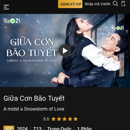
Nhập mã VieON
ĐĂNG KÝ VIP
Giữa Cơn Bão Tuyết
A midst a Snowstorm of Love
3.397.957
lượt xem
5.0
VIP
2024
T13
Trung Quốc
1 Phần