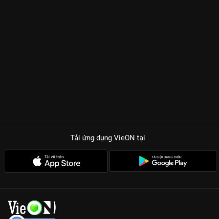
tinh tế. Sự kết hợp giữa
Ngô Lỗi
và
Triệu Kim Mạch
được đánh
giá là màn bùng nổ visual của năm. Nếu Ngô Lỗi thể hiện xuất
sắc một Lâm Diệc Dương trầm tĩnh, mang trong mình những
vết thương quá khứ nhưng lại cực kỳ nuông chiều người yêu,
thì Triệu Kim Mạch lại mang đến một Ân Quả thuần khiết, đầy
nhiệt huyết với đam mê. Từng cử chỉ, từng ánh mắt họ trao
nhau đều khiến người xem cảm nhận được một tình yêu chân
thành và bền bỉ.
Visual cực phẩm:
Sự kết hợp của hai ngôi sao trẻ thực lực
hàng đầu Cbiz khiến mọi khung hình đều đẹp như tranh vẽ.
Đam mê thể thao:
Những trận đấu bida (Billiards) kịch tính
Tải ứng dụng VieON
tại
được quay phim nghệ thuật, tôn vinh kỹ thuật điêu luyện của
các tuyển thủ.
Bối cảnh quốc tế:
Những thước phim tại Phần Lan mang đến
cảm giác sang trọng, lãng mạn và hoàn toàn khác biệt so với
các phim ngôn tình đô thị khác.
30 tập phim của
Giữa Cơn Bão Tuyết
là hành trình vượt qua nỗi
sợ hãi để theo đuổi đam mê và bảo vệ tình yêu duy nhất. Đây