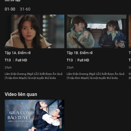
30/30 tập
01-30
31-60
Tập 1A. Điểm rẽ
Tập 1B. Điểm rẽ
T
T13
Full HD
T13
Full HD
T
20ph
20ph
2
Lâm Diệc Dương (Ngô Lỗi) biết được Ân Quả
Lâm Diệc Dương (Ngô Lỗi) biết được Ân Quả
G
(Triệu Kim Mạch) là một tuyển thủ bida.
(Triệu Kim Mạch) là một tuyển thủ bida.
(
Video liên quan