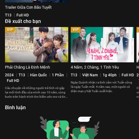
Trailer Giữa Cơn Bão Tuyết
T13
Full HD
Đề xuất cho bạn
VIP
VIP
Phải Chăng Là Định Mệnh
4 Năm, 2 Chàng, 1 Tình Yêu
H
2024
T13
Hàn Quốc
1 Phần
T13
Việt Nam
1g 40ph
Full HD
2
Full HD
Ngày Quỳnh nhận ra tình cảm với Tuấn cũng
là ngày Tuấn mất. 4 năm sau, một người có
Câu chuyện về những người trẻ tình cờ gặp
C
diện mạo y hệt Tuấn xuất hiện.
lại mối tình đầu của mình sau 10 năm, cùng
c
bước trên hành trình tìm kiếm ước mơ và tình
n
yêu chân thành.
đ
Bình luận