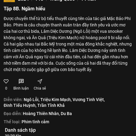
Tập 8B. Ngầm hiểu
Được chuyển thể từ bộ tiểu thuyết cùng tên của tác giả Mặc Bảo Phi
Bảo. Phim là câu chuyện thanh xuân tràn đầy tình yêu và ước mơ
của hai cơ thủ bida, Lâm Diệc Dương (Ngô Lỗi) một vua snooker
không ngai, và Ân Quả (Triệu Kim Mạch) nữ hoàng pool 9 bi sắp nổi.
Cả hai gặp nhau tại Bắc Mỹ trong một mùa đông khắc nghiệt, nhưng
tình cảm của họ không hề lạnh lẽo. Lâm Diệc Dương nảy sinh tình
cảm với Ân Quả ngay từ cái nhìn đầu tiên, cả hai đến gần nhau hơn
nhờ niềm đam mê với bi da. Cuộc sống của cả hai đã thay đổi từng
chút một từ cuộc gặp gỡ giữa cơn bão tuyết ấy.
0
Bình luận
Chia sẻ
Diễn viên:
Ngô Lỗi,
Triệu Kim Mạch,
Vương Tinh Việt,
Đinh Tiếu Huỳnh,
Trần Tĩnh Khả
Đạo diễn:
Hoàng Thiên Nhân,
Du Ba
Thể loại:
Phim tình cảm
Danh sách tập