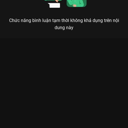
Chức năng bình luận tạm thời không khả dụng trên nội
dung này
Xem Tập 8B. Ngầm hiểu Giữa Cơn Bão Tuyết - 30 Tập của
Trung Quốc có sự tham gia của . Thuộc thể loại: Phim bộ