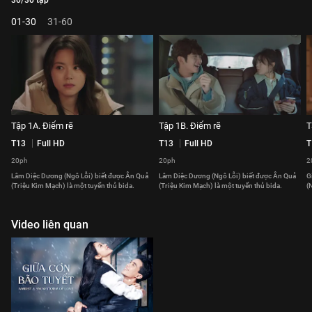
30/30 tập
01-30
31-60
Tập 1A. Điểm rẽ
Tập 1B. Điểm rẽ
T
T13
Full HD
T13
Full HD
T
20ph
20ph
2
Lâm Diệc Dương (Ngô Lỗi) biết được Ân Quả
Lâm Diệc Dương (Ngô Lỗi) biết được Ân Quả
G
(Triệu Kim Mạch) là một tuyển thủ bida.
(Triệu Kim Mạch) là một tuyển thủ bida.
(
Video liên quan