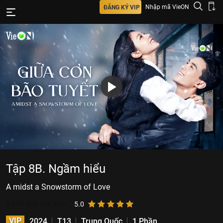
Nhập mã VieON
ĐĂNG KÝ VIP
Tập 8B. Ngầm hiểu
A midst a Snowstorm of Love
3.397.952
lượt xem
5.0
VIP
2024
T13
Trung Quốc
1 Phần