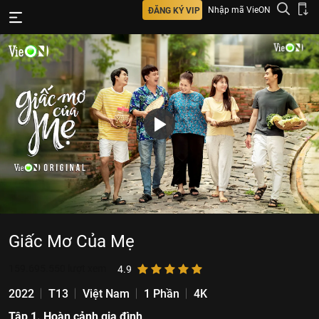
Nhập mã VieON
ĐĂNG KÝ VIP
Giấc Mơ Của Mẹ
159.695.550
lượt xem
4.9
2022
T13
Việt Nam
1 Phần
4K
Tập 1. Hoàn cảnh gia đình