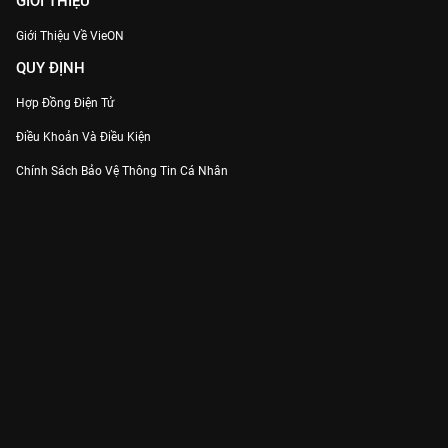
GIỚI THIỆU
Giới Thiệu Về VieON
QUY ĐỊNH
Hợp Đồng Điện Tử
Điều Khoản Và Điều Kiện
Chính Sách Bảo Vệ Thông Tin Cá Nhân
Chính Sách Bảo Vệ Người Tiêu Dùng Dễ Bị Tổn Thương
Thỏa Thuận Sử Dụng Dịch Vụ Mạng Xã Hội
THÔNG TIN
Thông Báo
Trung Tâm Hỗ Trợ
Liên Hệ
Góp Ý