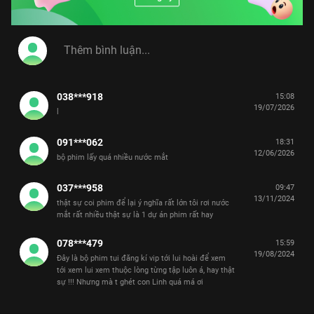
038***918
15:08
19/07/2026
l
091***062
18:31
12/06/2026
bộ phim lấy quá nhiều nước mắt
037***958
09:47
13/11/2024
thật sự coi phim để lại ý nghĩa rất lớn tôi rơi nước
mắt rất nhiều thật sự là 1 dự án phim rất hay
078***479
15:59
19/08/2024
Đây là bộ phim tui đăng kí vip tới lui hoài để xem
tới xem lui xem thuộc lòng từng tập luôn á, hay thật
sự !!! Nhưng mà t ghét con Linh quá má ơi