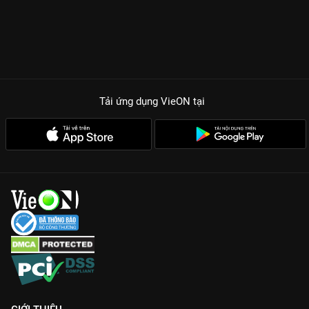
khoảng cách thế hệ giữa cha mẹ và con cái.
LÝ DO GIẤC MƠ CỦA MẸ CHIẾM TRỌN TRÁI TIM KHÁN GIẢ
Diễn xuất đỉnh cao của NSND Hồng Vân:
Từng ánh mắt, cử chỉ
và những câu thoại của bà Thanh đều khiến khán giả thấy
được hình bóng của mẹ mình trong đó.
Câu chuyện gần gũi, đời thường:
Không cần những cú twist
Tải ứng dụng VieON
tại
sốc, phim chạm đến trái tim người xem bằng những tình tiết
chân thực mà bất kỳ gia đình Việt nào cũng từng trải qua.
Dàn diễn viên trẻ thực lực:
Nhan Phúc Vinh, Diễm My 9x và
Trần Ngọc Vàng đã thể hiện xuất sắc những trăn trở, hoài bão
và cả sự nổi loạn của người trẻ hiện đại.
Thông điệp nhân văn sâu sắc:
Bộ phim là lời nhắc nhở nhẹ
nhàng về sự thấu hiểu và trân trọng những phút giây bên cạnh
người thân yêu.
Đừng bỏ lỡ 80 tập phim đầy xúc cảm của
Giấc Mơ Của Mẹ
, độc
quyền và trọn bộ trên
VieON
!