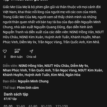
Giấc Mơ Của Mẹ là bộ phim gần gũi và thân thuộc với mọi cảnh đời
Việt Nam, khai thác nỗi lòng của người mẹ với các con của mình.
Trong Giấc Mơ Của Mẹ, người xem sẽ thấy chính mình và những
người thân quen nhất với bàn tay tài ba của đạo diễn Nguyễn Minh
Chung, nhà sản xuất Nguyễn Quang Dũng, đạo diễn hình ảnh
Nguyễn Tranh và diễn xuất của các diễn viên: NSND Hồng Vân, NSƯT
Hữu Châu, NSND Kim Xuân, Huỳnh Anh Tuấn, Khánh Huyền, Nhan
Phúc Vinh, Diễm My 9x, Trần Ngọc Vàng, Trần Quốc Anh, Kim Nhã.
6198
0
Bình luận
Chia sẻ
Diễn viên:
NSND Hồng Vân,
NSƯT Hữu Châu,
Diễm My 9x,
Nhan Phúc Vinh,
Trần Quốc Anh,
Trần Ngọc Vàng,
NSƯT Kim Xuân,
Khánh Huyền,
Huỳnh Anh Tuấn,
Kim Nhã,
Ngân Hòa
Đạo diễn:
Nguyễn Minh Chung
Thể loại:
Phim tình cảm
Danh sách tập
87/87 tập
01-30
31-60
61-90
91-120
121-150