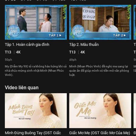
Tập 1. Hoàn cảnh gia đình
Tập 2. Mâu thuẫn
T
T13
4K
T13
4K
T
50ph
49ph
5
My (Diễm My 9X) tỏ ra không hào hứng khi cả
Minh (Nhan Phúc Vinh) đề nghị mẹ sang lại
M
nhà chúc mừng sinh nhật Minh (Nhan Phúc
quán ăn để giúp mình có tiền mở văn phòng
l
Vinh).
luật.
Video liên quan
Mình Đừng Buông Tay (OST Giấc
Giấc Mơ Mẹ (OST Giấc Mơ Của Mẹ)
Đ