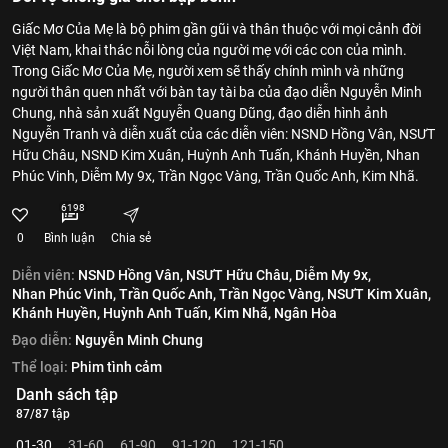
Giấc Mơ Của Mẹ là bộ phim gần gũi và thân thuộc với mọi cảnh đời
Việt Nam, khai thác nỗi lòng của người mẹ với các con của mình.
Trong Giấc Mơ Của Mẹ, người xem sẽ thấy chính mình và những
người thân quen nhất với bàn tay tài ba của đạo diễn Nguyễn Minh
Chung, nhà sản xuất Nguyễn Quang Dũng, đạo diễn hình ảnh
Nguyễn Tranh và diễn xuất của các diễn viên: NSND Hồng Vân, NSƯT
Hữu Châu, NSND Kim Xuân, Huỳnh Anh Tuấn, Khánh Huyền, Nhan
Phúc Vinh, Diễm My 9x, Trần Ngọc Vàng, Trần Quốc Anh, Kim Nhã.
6198
0
Bình luận
Chia sẻ
Diễn viên:
NSND Hồng Vân,
NSƯT Hữu Châu,
Diễm My 9x,
Nhan Phúc Vinh,
Trần Quốc Anh,
Trần Ngọc Vàng,
NSƯT Kim Xuân,
Khánh Huyền,
Huỳnh Anh Tuấn,
Kim Nhã,
Ngân Hòa
Đạo diễn:
Nguyễn Minh Chung
Thể loại:
Phim tình cảm
Danh sách tập
87/87 tập
01-30
31-60
61-90
91-120
121-150