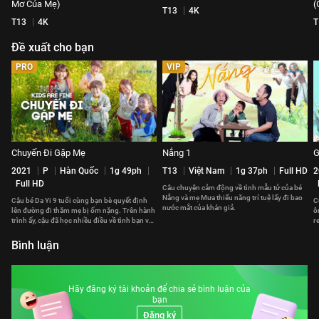
Mơ Của Mẹ)
(
T13
4K
T13
4K
T
Đề xuất cho bạn
PRO
VIP
Chuyến Đi Gặp Mẹ
Nắng 1
G
2021
P
Hàn Quốc
1g 49ph
T13
Việt Nam
1g 37ph
Full HD
2
Full HD
Câu chuyện cảm động về tình mẫu tử của bé
Nắng và mẹ Mưa thiểu năng trí tuệ lấy đi bao
Cậu bé Da Yi 9 tuổi cùng bạn bè quyết định
C
nước mắt của khán giả.
lên đường đi thăm mẹ bị ốm nặng. Trên hành
ô
trình ấy, cậu đã học nhiều điều về tình bạn và
r
lòng can đảm.
đ
Bình luận
Hãy đăng ký tài khoản để chia sẻ bình luận của
bạn
Đăng ký