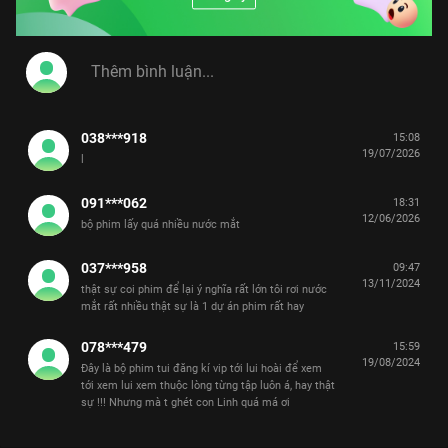
038***918
15:08
19/07/2026
l
091***062
18:31
12/06/2026
bộ phim lấy quá nhiều nước mắt
037***958
09:47
13/11/2024
thật sự coi phim để lại ý nghĩa rất lớn tôi rơi nước
mắt rất nhiều thật sự là 1 dự án phim rất hay
078***479
15:59
19/08/2024
Đây là bộ phim tui đăng kí vip tới lui hoài để xem
tới xem lui xem thuộc lòng từng tập luôn á, hay thật
sự !!! Nhưng mà t ghét con Linh quá má ơi