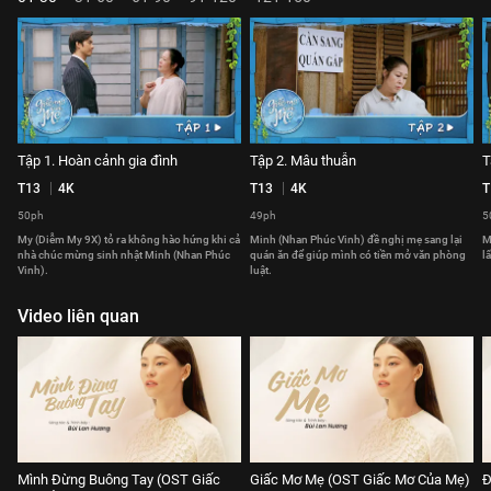
Tập 1. Hoàn cảnh gia đình
Tập 2. Mâu thuẫn
T
T13
4K
T13
4K
T
50ph
49ph
5
My (Diễm My 9X) tỏ ra không hào hứng khi cả
Minh (Nhan Phúc Vinh) đề nghị mẹ sang lại
M
nhà chúc mừng sinh nhật Minh (Nhan Phúc
quán ăn để giúp mình có tiền mở văn phòng
l
Vinh).
luật.
Video liên quan
Mình Đừng Buông Tay (OST Giấc
Giấc Mơ Mẹ (OST Giấc Mơ Của Mẹ)
Đ