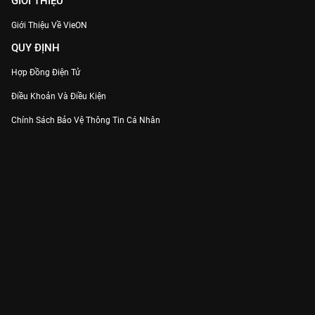
GIỚI THIỆU
Giới Thiệu Về VieON
QUY ĐỊNH
Hợp Đồng Điện Tử
Điều Khoản Và Điều Kiện
Chính Sách Bảo Vệ Thông Tin Cá Nhân
Chính Sách Bảo Vệ Người Tiêu Dùng Dễ Bị Tổn Thương
Thỏa Thuận Sử Dụng Dịch Vụ Mạng Xã Hội
THÔNG TIN
Thông Báo
Trung Tâm Hỗ Trợ
Liên Hệ
Góp Ý