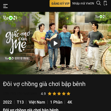
Nhập mã VieON
ĐĂNG KÝ VIP
Đôi vợ chồng già chơi bập bênh
159.705.151
lượt xem
4.9
2022
T13
Việt Nam
1 Phần
4K
Đôi vợ chồng già chơi bập bênh