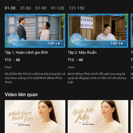
01-30
31-60
61-90
91-120
121-150
Tập 1. Hoàn cảnh gia đình
Tập 2. Mâu thuẫn
T
T13
4K
T13
4K
T
50ph
49ph
5
My (Diễm My 9X) tỏ ra không hào hứng khi cả
Minh (Nhan Phúc Vinh) đề nghị mẹ sang lại
M
nhà chúc mừng sinh nhật Minh (Nhan Phúc
quán ăn để giúp mình có tiền mở văn phòng
l
Vinh).
luật.
Video liên quan