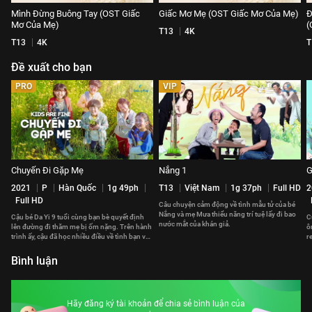
Mình Đừng Buông Tay (OST Giấc
Giấc Mơ Mẹ (OST Giấc Mơ Của Mẹ)
Đ
Mơ Của Mẹ)
(
T13
4K
T13
4K
T
Đề xuất cho bạn
PRO
VIP
Chuyến Đi Gặp Mẹ
Nắng 1
G
2021
P
Hàn Quốc
1g 49ph
T13
Việt Nam
1g 37ph
Full HD
2
Full HD
Câu chuyện cảm động về tình mẫu tử của bé
Nắng và mẹ Mưa thiểu năng trí tuệ lấy đi bao
Cậu bé Da Yi 9 tuổi cùng bạn bè quyết định
C
nước mắt của khán giả.
lên đường đi thăm mẹ bị ốm nặng. Trên hành
ô
trình ấy, cậu đã học nhiều điều về tình bạn và
r
lòng can đảm.
đ
Bình luận
Hãy đăng ký tài khoản để chia sẻ bình luận của