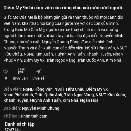
Diễm My 9x bị cảm vẫn cắn răng chịu xối nước ướt người
Giấc Mơ Của Mẹ là bộ phim gần gũi và thân thuộc với mọi cảnh đời
Việt Nam, khai thác nỗi lòng của người mẹ với các con của mình.
Trong Giấc Mơ Của Mẹ, người xem sẽ thấy chính mình và những
người thân quen nhất với bàn tay tài ba của đạo diễn Nguyễn Minh
Chung, nhà sản xuất Nguyễn Quang Dũng, đạo diễn hình ảnh
Nguyễn Tranh và diễn xuất của các diễn viên: NSND Hồng Vân, NSƯT
Hữu Châu, NSND Kim Xuân, Huỳnh Anh Tuấn, Khánh Huyền, Nhan
Phúc Vinh, Diễm My 9x, Trần Ngọc Vàng, Trần Quốc Anh, Kim Nhã.
6198
0
Bình luận
Chia sẻ
Diễn viên:
NSND Hồng Vân,
NSƯT Hữu Châu,
Diễm My 9x,
Nhan Phúc Vinh,
Trần Quốc Anh,
Trần Ngọc Vàng,
NSƯT Kim Xuân,
Khánh Huyền,
Huỳnh Anh Tuấn,
Kim Nhã,
Ngân Hòa
Đạo diễn:
Nguyễn Minh Chung
Thể loại:
Phim tình cảm
Danh sách tập
87/87 tập