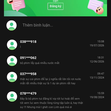
bạn
Đăng ký
038***918
15:08
19/07/2026
l
091***062
18:31
12/06/2026
bộ phim lấy quá nhiều nước mắt
037***958
09:47
13/11/2024
thật sự coi phim để lại ý nghĩa rất lớn tôi rơi nước
mắt rất nhiều thật sự là 1 dự án phim rất hay
078***479
15:59
19/08/2024
Đây là bộ phim tui đăng kí vip tới lui hoài để xem
tới xem lui xem thuộc lòng từng tập luôn á, hay thật
sự !!! Nhưng mà t ghét con Linh quá má ơi