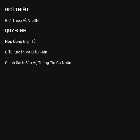
GIỚI THIỆU
Giới Thiệu Về VieON
QUY ĐỊNH
Hợp Đồng Điện Tử
Điều Khoản Và Điều Kiện
Chính Sách Bảo Vệ Thông Tin Cá Nhân
Chính Sách Bảo Vệ Người Tiêu Dùng Dễ Bị Tổn Thương
Thỏa Thuận Sử Dụng Dịch Vụ Mạng Xã Hội
THÔNG TIN
Thông Báo
Trung Tâm Hỗ Trợ
Liên Hệ
Góp Ý