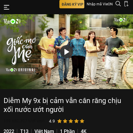
Nhập mã VieON
ĐĂNG KÝ VIP
Diễm My 9x bị cảm vẫn cắn răng chịu
xối nước ướt người
159.682.327
lượt xem
4.9
2022
T13
Việt Nam
1 Phần
4K