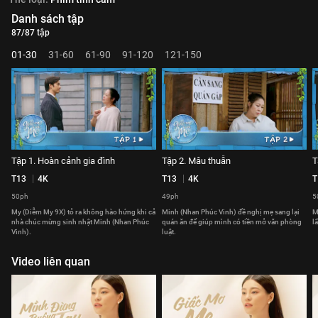
Danh sách tập
87/87 tập
01-30
31-60
61-90
91-120
121-150
Tập 1. Hoàn cảnh gia đình
Tập 2. Mâu thuẫn
T
T13
4K
T13
4K
T
50ph
49ph
5
My (Diễm My 9X) tỏ ra không hào hứng khi cả
Minh (Nhan Phúc Vinh) đề nghị mẹ sang lại
M
nhà chúc mừng sinh nhật Minh (Nhan Phúc
quán ăn để giúp mình có tiền mở văn phòng
l
Vinh).
luật.
Video liên quan