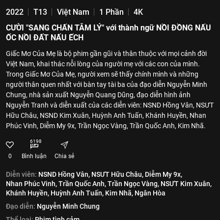
2022
T13
Việt Nam
1 Phần
4K
CƯỜI "SANG CHẤN TÂM LÝ" với thành ngữ NỒI ĐỒNG NẤU
ỐC NỒI ĐẤT NẤU ẾCH
Giấc Mơ Của Mẹ là bộ phim gần gũi và thân thuộc với mọi cảnh đời
Việt Nam, khai thác nỗi lòng của người mẹ với các con của mình.
Trong Giấc Mơ Của Mẹ, người xem sẽ thấy chính mình và những
người thân quen nhất với bàn tay tài ba của đạo diễn Nguyễn Minh
Chung, nhà sản xuất Nguyễn Quang Dũng, đạo diễn hình ảnh
Nguyễn Tranh và diễn xuất của các diễn viên: NSND Hồng Vân, NSƯT
Hữu Châu, NSND Kim Xuân, Huỳnh Anh Tuấn, Khánh Huyền, Nhan
Phúc Vinh, Diễm My 9x, Trần Ngọc Vàng, Trần Quốc Anh, Kim Nhã.
6198
0
Bình luận
Chia sẻ
Diễn viên:
NSND Hồng Vân,
NSƯT Hữu Châu,
Diễm My 9x,
Nhan Phúc Vinh,
Trần Quốc Anh,
Trần Ngọc Vàng,
NSƯT Kim Xuân,
Khánh Huyền,
Huỳnh Anh Tuấn,
Kim Nhã,
Ngân Hòa
Đạo diễn:
Nguyễn Minh Chung
Thể loại:
Phim tình cảm