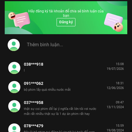
Hãy đăng ký tài khoản để chia sẻ bình luận của
bạn
Đăng ký
038***918
15:08
19/07/2026
l
091***062
18:31
12/06/2026
bộ phim lấy quá nhiều nước mắt
037***958
09:47
13/11/2024
thật sự coi phim để lại ý nghĩa rất lớn tôi rơi nước
mắt rất nhiều thật sự là 1 dự án phim rất hay
078***479
15:59
19/08/2024