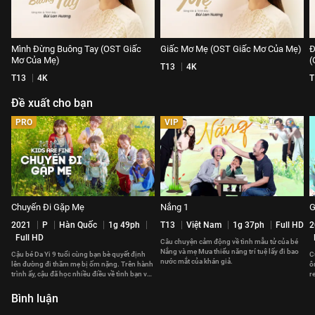
Mình Đừng Buông Tay (OST Giấc
Giấc Mơ Mẹ (OST Giấc Mơ Của Mẹ)
Đ
Mơ Của Mẹ)
(
T13
4K
T13
4K
T
Đề xuất cho bạn
PRO
VIP
Chuyến Đi Gặp Mẹ
Nắng 1
G
2021
P
Hàn Quốc
1g 49ph
T13
Việt Nam
1g 37ph
Full HD
2
Full HD
Câu chuyện cảm động về tình mẫu tử của bé
Nắng và mẹ Mưa thiểu năng trí tuệ lấy đi bao
Cậu bé Da Yi 9 tuổi cùng bạn bè quyết định
C
nước mắt của khán giả.
lên đường đi thăm mẹ bị ốm nặng. Trên hành
ô
trình ấy, cậu đã học nhiều điều về tình bạn và
r
lòng can đảm.
đ
Bình luận