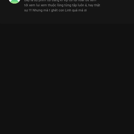
Đây là bộ phim tui đăng kí vip tới lui hoài để xem
tới xem lui xem thuộc lòng từng tập luôn á, hay thật
sự !!! Nhưng mà t ghét con Linh quá má ơi
Xem CƯỜI "SANG CHẤN TÂM LÝ" với thành ngữ NỒI ĐỒNG NẤU
ỐC NỒI ĐẤT NẤU ẾCH Giấc Mơ Của Mẹ - 87 Tập của Việt Nam
có sự tham gia của NSND Hồng Vân, Trần Quốc Anh, Trần
Ngọc Vàng, Khánh Huyền, Huỳnh Anh Tuấn. Thuộc thể loại:
Phim bộ