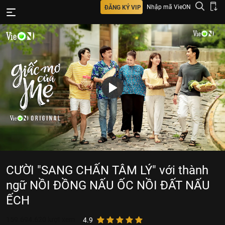
Nhập mã VieON
ĐĂNG KÝ VIP
CƯỜI "SANG CHẤN TÂM LÝ" với thành
ngữ NỒI ĐỒNG NẤU ỐC NỒI ĐẤT NẤU
ẾCH
159.694.620
lượt xem
4.9