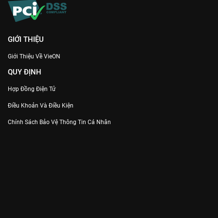
GIỚI THIỆU
Giới Thiệu Về VieON
QUY ĐỊNH
Hợp Đồng Điện Tử
Điều Khoản Và Điều Kiện
Chính Sách Bảo Vệ Thông Tin Cá Nhân
Chính Sách Bảo Vệ Người Tiêu Dùng Dễ Bị Tổn Thương
Thỏa Thuận Sử Dụng Dịch Vụ Mạng Xã Hội
THÔNG TIN
Thông Báo
Trung Tâm Hỗ Trợ