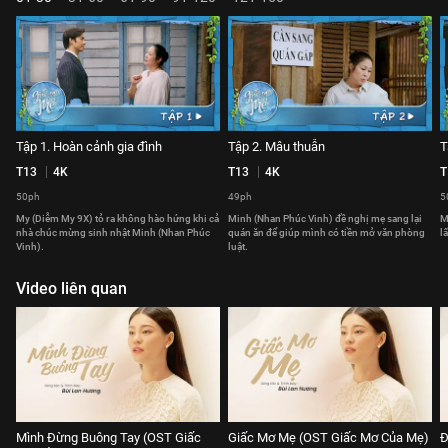
Tập 1. Hoàn cảnh gia đình
Tập 2. Mâu thuẫn
T
T13
4K
T13
4K
T
50ph
49ph
5
My (Diễm My 9X) tỏ ra không hào hứng khi cả
Minh (Nhan Phúc Vinh) đề nghị mẹ sang lại
M
nhà chúc mừng sinh nhật Minh (Nhan Phúc
quán ăn để giúp mình có tiền mở văn phòng
l
Vinh).
luật.
Video liên quan
Mình Đừng Buông Tay (OST Giấc
Giấc Mơ Mẹ (OST Giấc Mơ Của Mẹ)
Đ