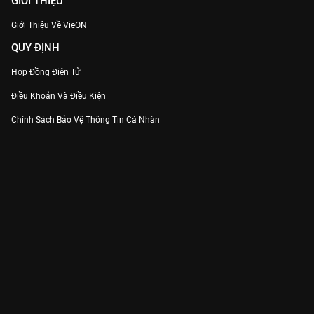
GIỚI THIỆU
Giới Thiệu Về VieON
QUY ĐỊNH
Hợp Đồng Điện Tử
Điều Khoản Và Điều Kiện
Chính Sách Bảo Vệ Thông Tin Cá Nhân
Chính Sách Bảo Vệ Người Tiêu Dùng Dễ Bị Tổn Thương
Thỏa Thuận Sử Dụng Dịch Vụ Mạng Xã Hội
THÔNG TIN
Thông Báo
Trung Tâm Hỗ Trợ
Liên Hệ
Góp Ý