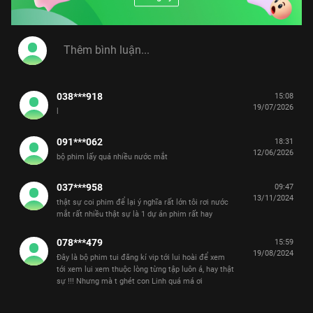
038***918
15:08
19/07/2026
l
091***062
18:31
12/06/2026
bộ phim lấy quá nhiều nước mắt
037***958
09:47
13/11/2024
thật sự coi phim để lại ý nghĩa rất lớn tôi rơi nước
mắt rất nhiều thật sự là 1 dự án phim rất hay
078***479
15:59
19/08/2024
Đây là bộ phim tui đăng kí vip tới lui hoài để xem
tới xem lui xem thuộc lòng từng tập luôn á, hay thật
sự !!! Nhưng mà t ghét con Linh quá má ơi