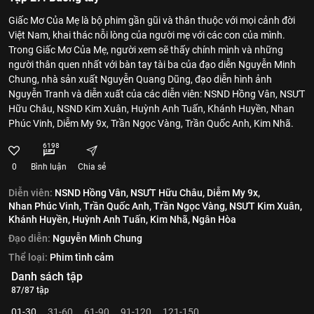
Giấc Mơ Của Mẹ là bộ phim gần gũi và thân thuộc với mọi cảnh đời
Việt Nam, khai thác nỗi lòng của người mẹ với các con của mình.
Trong Giấc Mơ Của Mẹ, người xem sẽ thấy chính mình và những
người thân quen nhất với bàn tay tài ba của đạo diễn Nguyễn Minh
Chung, nhà sản xuất Nguyễn Quang Dũng, đạo diễn hình ảnh
Nguyễn Tranh và diễn xuất của các diễn viên: NSND Hồng Vân, NSƯT
Hữu Châu, NSND Kim Xuân, Huỳnh Anh Tuấn, Khánh Huyền, Nhan
Phúc Vinh, Diễm My 9x, Trần Ngọc Vàng, Trần Quốc Anh, Kim Nhã.
6198
0
Bình luận
Chia sẻ
Diễn viên:
NSND Hồng Vân,
NSƯT Hữu Châu,
Diễm My 9x,
Nhan Phúc Vinh,
Trần Quốc Anh,
Trần Ngọc Vàng,
NSƯT Kim Xuân,
Khánh Huyền,
Huỳnh Anh Tuấn,
Kim Nhã,
Ngân Hòa
Đạo diễn:
Nguyễn Minh Chung
Thể loại:
Phim tình cảm
Danh sách tập
87/87 tập
01-30
31-60
61-90
91-120
121-150