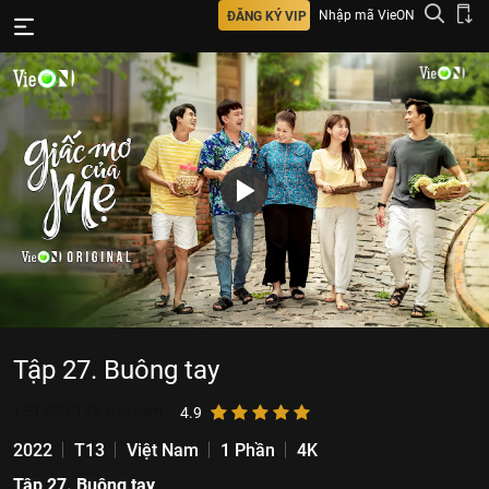
Nhập mã VieON
ĐĂNG KÝ VIP
Tập 27. Buông tay
159.683.175
lượt xem
4.9
2022
T13
Việt Nam
1 Phần
4K
Tập 27. Buông tay