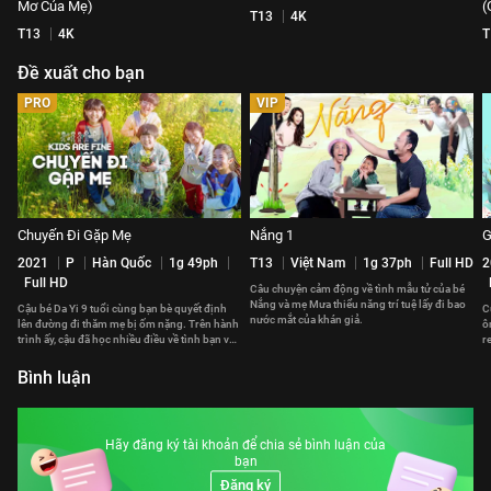
Mơ Của Mẹ)
(
T13
4K
T13
4K
T
Đề xuất cho bạn
PRO
VIP
Chuyến Đi Gặp Mẹ
Nắng 1
G
2021
P
Hàn Quốc
1g 49ph
T13
Việt Nam
1g 37ph
Full HD
2
Full HD
Câu chuyện cảm động về tình mẫu tử của bé
Nắng và mẹ Mưa thiểu năng trí tuệ lấy đi bao
Cậu bé Da Yi 9 tuổi cùng bạn bè quyết định
C
nước mắt của khán giả.
lên đường đi thăm mẹ bị ốm nặng. Trên hành
ô
trình ấy, cậu đã học nhiều điều về tình bạn và
r
lòng can đảm.
đ
Bình luận
Hãy đăng ký tài khoản để chia sẻ bình luận của
bạn
Đăng ký