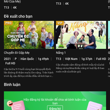
Mơ Của Mẹ)
(
T13
4K
T13
4K
T
Đề xuất cho bạn
PRO
VIP
Chuyến Đi Gặp Mẹ
Nắng 1
G
2021
P
Hàn Quốc
1g 49ph
T13
Việt Nam
1g 37ph
Full HD
2
Full HD
Câu chuyện cảm động về tình mẫu tử của bé
Nắng và mẹ Mưa thiểu năng trí tuệ lấy đi bao
Cậu bé Da Yi 9 tuổi cùng bạn bè quyết định
C
nước mắt của khán giả.
lên đường đi thăm mẹ bị ốm nặng. Trên hành
ô
trình ấy, cậu đã học nhiều điều về tình bạn và
r
lòng can đảm.
đ
Bình luận
Hãy đăng ký tài khoản để chia sẻ bình luận của
bạn
Đăng ký