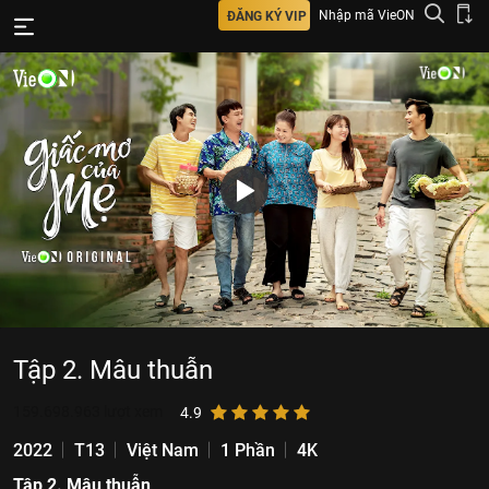
Nhập mã VieON
ĐĂNG KÝ VIP
Tập 2. Mâu thuẫn
159.698.963
lượt xem
4.9
2022
T13
Việt Nam
1 Phần
4K
Tập 2. Mâu thuẫn