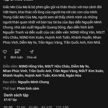
Giấc Mơ Của Mẹ là bộ phim gần gũi và thân thuộc với mọi cảnh đời
Việt Nam, khai thác nỗi lòng của người mẹ với các con của mình.
Trong Giấc Mơ Của Mẹ, người xem sẽ thấy chính mình và những
người thân quen nhất với bàn tay tài ba của đạo diễn Nguyễn Minh
Chung, nhà sản xuất Nguyễn Quang Dũng, đạo diễn hình ảnh
Nguyễn Tranh và diễn xuất của các diễn viên: NSND Hồng Vân, NSƯT
Hữu Châu, NSND Kim Xuân, Huỳnh Anh Tuấn, Khánh Huyền, Nhan
Phúc Vinh, Diễm My 9x, Trần Ngọc Vàng, Trần Quốc Anh, Kim Nhã.
6198
0
Bình luận
Chia sẻ
Diễn viên:
NSND Hồng Vân,
NSƯT Hữu Châu,
Diễm My 9x,
Nhan Phúc Vinh,
Trần Quốc Anh,
Trần Ngọc Vàng,
NSƯT Kim Xuân,
Khánh Huyền,
Huỳnh Anh Tuấn,
Kim Nhã,
Ngân Hòa
Đạo diễn:
Nguyễn Minh Chung
Thể loại:
Phim tình cảm
Danh sách tập
87/87 tập
01-30
31-60
61-90
91-120
121-150