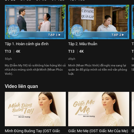
Tập 1. Hoàn cảnh gia đình
Tập 2. Mâu thuẫn
T
T13
4K
T13
4K
T
50ph
49ph
5
My (Diễm My 9X) tỏ ra không hào hứng khi cả
Minh (Nhan Phúc Vinh) đề nghị mẹ sang lại
M
nhà chúc mừng sinh nhật Minh (Nhan Phúc
quán ăn để giúp mình có tiền mở văn phòng
l
Vinh).
luật.
Video liên quan
Mình Đừng Buông Tay (OST Giấc
Giấc Mơ Mẹ (OST Giấc Mơ Của Mẹ)
Đ