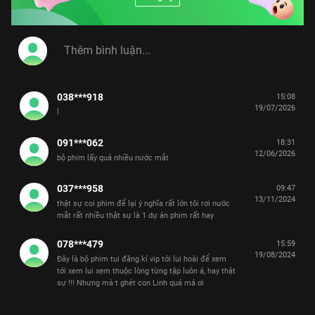
038***918
15:08
19/07/2026
l
091***062
18:31
12/06/2026
bộ phim lấy quá nhiều nước mắt
037***958
09:47
13/11/2024
thật sự coi phim để lại ý nghĩa rất lớn tôi rơi nước
mắt rất nhiều thật sự là 1 dự án phim rất hay
078***479
15:59
19/08/2024
Đây là bộ phim tui đăng kí vip tới lui hoài để xem
tới xem lui xem thuộc lòng từng tập luôn á, hay thật
sự !!! Nhưng mà t ghét con Linh quá má ơi