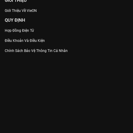
GIỚI THIỆU
Giới Thiệu Về VieON
QUY ĐỊNH
Hợp Đồng Điện Tử
Điều Khoản Và Điều Kiện
Chính Sách Bảo Vệ Thông Tin Cá Nhân
Chính Sách Bảo Vệ Người Tiêu Dùng Dễ Bị Tổn Thương
Thỏa Thuận Sử Dụng Dịch Vụ Mạng Xã Hội
THÔNG TIN
Thông Báo
Trung Tâm Hỗ Trợ
Liên Hệ
Góp Ý