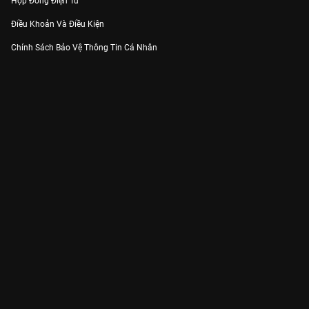
Hợp Đồng Điện Tử
Điều Khoản Và Điều Kiện
Chính Sách Bảo Vệ Thông Tin Cá Nhân
Chính Sách Bảo Vệ Người Tiêu Dùng Dễ Bị Tổn Thương
Thỏa Thuận Sử Dụng Dịch Vụ Mạng Xã Hội
THÔNG TIN
Thông Báo
Trung Tâm Hỗ Trợ
Liên Hệ
Góp Ý
Công ty Cổ phần VieON - Địa chỉ: Tầng 5, 222 Pasteur, Phường Xuân Hòa,
Thành phố Hồ Chí Minh
Email:
support@vieon.vn
| Hotline:
1800.599.920
(miễn phí)
Giấy phép Cung cấp Dịch vụ Phát thanh, Truyền hình trả tiền số 247/GP-