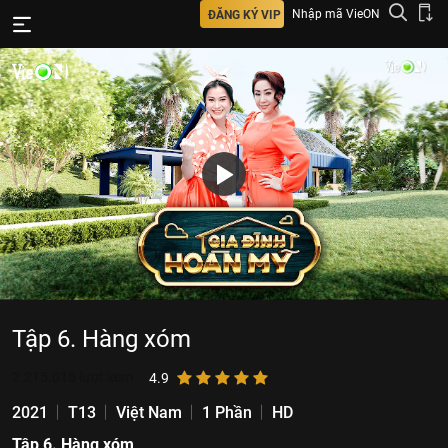
Nhập mã VieON
ĐĂNG KÝ VIP
Tập 6. Hàng xóm
2.215.015
lượt xem
4.9
2021
T13
Việt Nam
1 Phần
HD
Tập 6. Hàng xóm