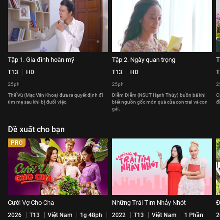
Tập 1. Gia đình hoàn mỹ
Tập 2. Ngày quan trọng
T
T13
HD
T13
HD
T
25ph
25ph
2
Thế Vũ (Mạc Văn Khoa) đưa ra quyết định đi
Diễm Diễm (NSƯT Hạnh Thúy) buồn bã khi
C
tìm mẹ sau khi bị đuổi việc.
biết nguồn gốc món quà của con trai và con
đ
gái.
Đề xuất cho bạn
PRO
Cưới Vợ Cho Cha
Những Trái Tim Nhảy Nhót
Đ
2026
T13
Việt Nam
1g 48ph
2022
T13
Việt Nam
1 Phần
2