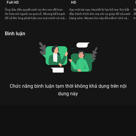
Full HD
HD
Ông Sáu Sếu quyết cưới vợ cho con để trọn
Sau một tai nạn, Họa Mi bị lạc bố mẹ. Em bắt
M
lời hứa với người vợ quá cố. Nhưng kế hoạch
đầu hành trình tìm mẹ với sự giúp đỡ của anh
đ
đổ vỡ khi ông phát hiện con trai mình có một
hàng xóm. Mẹ em lúc này đã mất trí nhớ và
t
bí mật động trời.
sống với một thân phận khác.
k
Bình luận
Chức năng bình luận tạm thời không khả dụng trên nội
dung này
Xem Tập 6. Hàng xóm Gia Đình Hoàn Mỹ - 52 Tập của Việt
Nam có sự tham gia của . Thuộc thể loại: Phim bộ