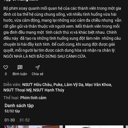
Bộ phim xoay quanh mối quan hệ của các thành viên trong một gia
đình có ba thế hệ cùng chung sống, với nhiều tình huống vừa hài
hước, vừa cảm động, mang lại những xúc cảm đa chiều nhưng vẫn
rất gần gũi và thân thuộc với người xem. Mỗi thành viên trong mỗi
gia đình đều mang một tính cách thú vị và khác biệt nhau. Chính
điều này đã tạo ra những tình huống xung đột làm nên những câu
chuyện bi hài đầy kịch tính. Để cuối cùng, khi xung đột được giải
quyết, mỗi người lại tìm được cách dung hòa và nhận ra chân lý:
NGÔI NHÀ LÀ NƠI BÃO DỪNG SAU CÁNH CỬA.
0
Bình luận
Chia sẻ
Diễn viên:
NSƯT Hữu Châu,
Puka,
Lâm Vỹ Dạ,
Mạc Văn Khoa,
NSƯT Thoại Mỹ,
NSƯT Hạnh Thúy
Thể loại:
Phim tình cảm
Danh sách tập
52/52 tập
01-30
31-52