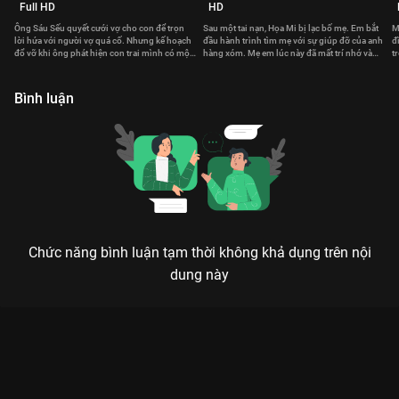
Full HD
HD
Ông Sáu Sếu quyết cưới vợ cho con để trọn
Sau một tai nạn, Họa Mi bị lạc bố mẹ. Em bắt
M
lời hứa với người vợ quá cố. Nhưng kế hoạch
đầu hành trình tìm mẹ với sự giúp đỡ của anh
đ
đổ vỡ khi ông phát hiện con trai mình có một
hàng xóm. Mẹ em lúc này đã mất trí nhớ và
t
bí mật động trời.
sống với một thân phận khác.
k
Bình luận
Chức năng bình luận tạm thời không khả dụng trên nội
dung này
Xem Tập 3. Oan gia Gia Đình Hoàn Mỹ - 52 Tập của Việt Nam
có sự tham gia của . Thuộc thể loại: Phim bộ