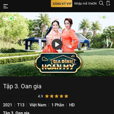
Nhập mã VieON
ĐĂNG KÝ VIP
Tập 3. Oan gia
2.215.061
lượt xem
4.9
2021
T13
Việt Nam
1 Phần
HD
Tập 3. Oan gia