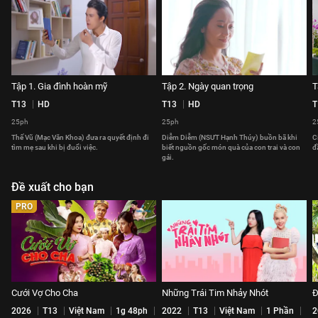
Tập 1. Gia đình hoàn mỹ
Tập 2. Ngày quan trọng
T
T13
HD
T13
HD
T
25ph
25ph
2
Thế Vũ (Mạc Văn Khoa) đưa ra quyết định đi
Diễm Diễm (NSƯT Hạnh Thúy) buồn bã khi
C
tìm mẹ sau khi bị đuổi việc.
biết nguồn gốc món quà của con trai và con
đ
gái.
Đề xuất cho bạn
PRO
Cưới Vợ Cho Cha
Những Trái Tim Nhảy Nhót
Đ
2026
T13
Việt Nam
1g 48ph
2022
T13
Việt Nam
1 Phần
2