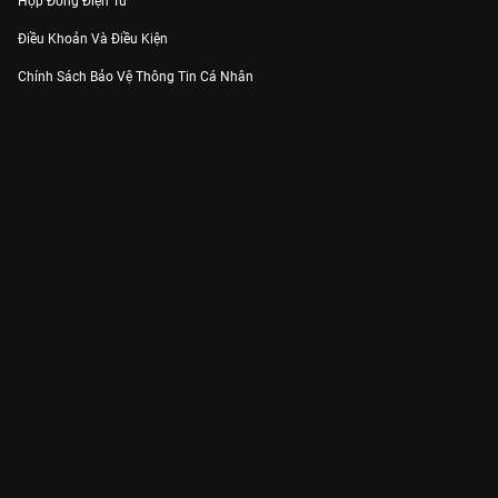
Hợp Đồng Điện Tử
Điều Khoản Và Điều Kiện
Chính Sách Bảo Vệ Thông Tin Cá Nhân
Chính Sách Bảo Vệ Người Tiêu Dùng Dễ Bị Tổn Thương
Thỏa Thuận Sử Dụng Dịch Vụ Mạng Xã Hội
THÔNG TIN
Thông Báo
Trung Tâm Hỗ Trợ
Liên Hệ
Góp Ý
Công ty Cổ phần VieON - Địa chỉ: Tầng 5, 222 Pasteur, Phường Xuân Hòa,
Thành phố Hồ Chí Minh
Email:
support@vieon.vn
| Hotline:
1800.599.920
(miễn phí)
Giấy phép Cung cấp Dịch vụ Phát thanh, Truyền hình trả tiền số 247/GP-