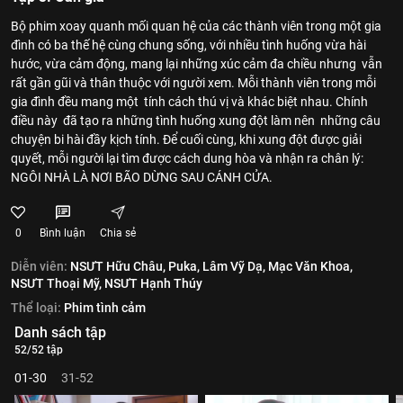
Bộ phim xoay quanh mối quan hệ của các thành viên trong một gia
đình có ba thế hệ cùng chung sống, với nhiều tình huống vừa hài
hước, vừa cảm động, mang lại những xúc cảm đa chiều nhưng vẫn
rất gần gũi và thân thuộc với người xem. Mỗi thành viên trong mỗi
gia đình đều mang một tính cách thú vị và khác biệt nhau. Chính
điều này đã tạo ra những tình huống xung đột làm nên những câu
chuyện bi hài đầy kịch tính. Để cuối cùng, khi xung đột được giải
quyết, mỗi người lại tìm được cách dung hòa và nhận ra chân lý:
NGÔI NHÀ LÀ NƠI BÃO DỪNG SAU CÁNH CỬA.
0
Bình luận
Chia sẻ
Diễn viên:
NSƯT Hữu Châu,
Puka,
Lâm Vỹ Dạ,
Mạc Văn Khoa,
NSƯT Thoại Mỹ,
NSƯT Hạnh Thúy
Thể loại:
Phim tình cảm
Danh sách tập
52/52 tập
01-30
31-52