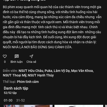
Bộ phim xoay quanh mối quan hệ của các thành viên trong một gia
đình có ba thế hệ cùng chung sống, với nhiều tình huống vừa hài
hước, vừa cảm động, mang lại những xúc cảm đa chiều nhưng vẫn
rất gần gũi và thân thuộc với người xem. Mỗi thành viên trong mỗi
gia đình đều mang một tính cách thú vị và khác biệt nhau. Chính
điều này đã tạo ra những tình huống xung đột làm nên những câu
chuyện bi hài đầy kịch tính. Để cuối cùng, khi xung đột được giải
quyết, mỗi người lại tìm được cách dung hòa và nhận ra chân lý:
NGÔI NHÀ LÀ NƠI BÃO DỪNG SAU CÁNH CỬA.
0
Bình luận
Chia sẻ
Diễn viên:
NSƯT Hữu Châu,
Puka,
Lâm Vỹ Dạ,
Mạc Văn Khoa,
NSƯT Thoại Mỹ,
NSƯT Hạnh Thúy
Thể loại:
Phim tình cảm
Danh sách tập
52/52 tập
01-30
31-52