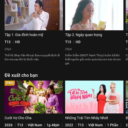
Tập 1. Gia đình hoàn mỹ
Tập 2. Ngày quan trọng
T
T13
HD
T13
HD
T
25ph
25ph
2
Thế Vũ (Mạc Văn Khoa) đưa ra quyết định đi
Diễm Diễm (NSƯT Hạnh Thúy) buồn bã khi
C
tìm mẹ sau khi bị đuổi việc.
biết nguồn gốc món quà của con trai và con
đ
gái.
Đề xuất cho bạn
PRO
Cưới Vợ Cho Cha
Những Trái Tim Nhảy Nhót
Đ
2026
T13
Việt Nam
1g 48ph
2022
T13
Việt Nam
1 Phần
2