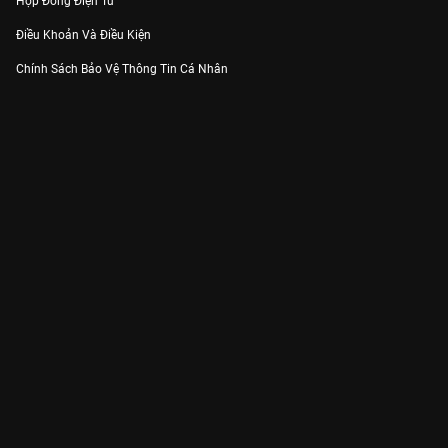
Hợp Đồng Điện Tử
Điều Khoản Và Điều Kiện
Chính Sách Bảo Vệ Thông Tin Cá Nhân
Chính Sách Bảo Vệ Người Tiêu Dùng Dễ Bị Tổn Thương
Thỏa Thuận Sử Dụng Dịch Vụ Mạng Xã Hội
THÔNG TIN
Thông Báo
Trung Tâm Hỗ Trợ
Liên Hệ
Góp Ý
Công ty Cổ phần VieON - Địa chỉ: Tầng 5, 222 Pasteur, Phường Xuân Hòa,
Thành phố Hồ Chí Minh
Email:
support@vieon.vn
| Hotline:
1800.599.920
(miễn phí)
Giấy phép Cung cấp Dịch vụ Phát thanh, Truyền hình trả tiền số 247/GP-