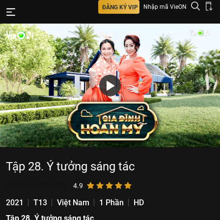
Nhập mã VieON
ĐĂNG KÝ VIP
Tập 28. Ý tưởng sáng tác
2.215.435
lượt xem
4.9
2021
T13
Việt Nam
1 Phần
HD
Tập 28. Ý tưởng sáng tác