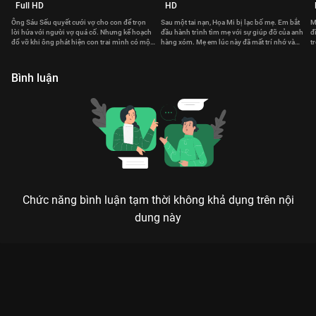
Full HD
HD
Ông Sáu Sếu quyết cưới vợ cho con để trọn
Sau một tai nạn, Họa Mi bị lạc bố mẹ. Em bắt
M
lời hứa với người vợ quá cố. Nhưng kế hoạch
đầu hành trình tìm mẹ với sự giúp đỡ của anh
đ
đổ vỡ khi ông phát hiện con trai mình có một
hàng xóm. Mẹ em lúc này đã mất trí nhớ và
t
bí mật động trời.
sống với một thân phận khác.
k
Bình luận
Chức năng bình luận tạm thời không khả dụng trên nội
dung này
Xem Tập 28. Ý tưởng sáng tác Gia Đình Hoàn Mỹ - 52 Tập của
Việt Nam có sự tham gia của . Thuộc thể loại: Phim bộ