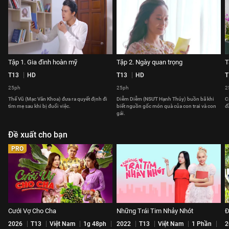
Tập 1. Gia đình hoàn mỹ
Tập 2. Ngày quan trọng
T
T13
HD
T13
HD
T
25ph
25ph
2
Thế Vũ (Mạc Văn Khoa) đưa ra quyết định đi
Diễm Diễm (NSƯT Hạnh Thúy) buồn bã khi
C
tìm mẹ sau khi bị đuổi việc.
biết nguồn gốc món quà của con trai và con
đ
gái.
Đề xuất cho bạn
PRO
Cưới Vợ Cho Cha
Những Trái Tim Nhảy Nhót
Đ
2026
T13
Việt Nam
1g 48ph
2022
T13
Việt Nam
1 Phần
2