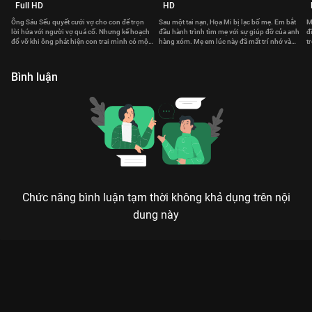
Full HD
HD
Ông Sáu Sếu quyết cưới vợ cho con để trọn
Sau một tai nạn, Họa Mi bị lạc bố mẹ. Em bắt
M
lời hứa với người vợ quá cố. Nhưng kế hoạch
đầu hành trình tìm mẹ với sự giúp đỡ của anh
đ
đổ vỡ khi ông phát hiện con trai mình có một
hàng xóm. Mẹ em lúc này đã mất trí nhớ và
t
bí mật động trời.
sống với một thân phận khác.
k
Bình luận
Chức năng bình luận tạm thời không khả dụng trên nội
dung này
Xem Tập 16. Nằm mơ Gia Đình Hoàn Mỹ - 52 Tập của Việt Nam
có sự tham gia của . Thuộc thể loại: Phim bộ