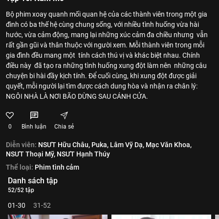
Bộ phim xoay quanh mối quan hệ của các thành viên trong một gia
đình có ba thế hệ cùng chung sống, với nhiều tình huống vừa hài
hước, vừa cảm động, mang lại những xúc cảm đa chiều nhưng vẫn
rất gần gũi và thân thuộc với người xem. Mỗi thành viên trong mỗi
gia đình đều mang một tính cách thú vị và khác biệt nhau. Chính
điều này đã tạo ra những tình huống xung đột làm nên những câu
chuyện bi hài đầy kịch tính. Để cuối cùng, khi xung đột được giải
quyết, mỗi người lại tìm được cách dung hòa và nhận ra chân lý:
NGÔI NHÀ LÀ NƠI BÃO DỪNG SAU CÁNH CỬA.
0
Bình luận
Chia sẻ
Diễn viên:
NSƯT Hữu Châu,
Puka,
Lâm Vỹ Dạ,
Mạc Văn Khoa,
NSƯT Thoại Mỹ,
NSƯT Hạnh Thúy
Thể loại:
Phim tình cảm
Danh sách tập
52/52 tập
01-30
31-52