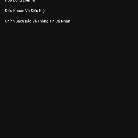
Hợp Đồng Điện Tử
Điều Khoản Và Điều Kiện
Chính Sách Bảo Vệ Thông Tin Cá Nhân
Chính Sách Bảo Vệ Người Tiêu Dùng Dễ Bị Tổn Thương
Thỏa Thuận Sử Dụng Dịch Vụ Mạng Xã Hội
THÔNG TIN
Thông Báo
Trung Tâm Hỗ Trợ
Liên Hệ
Góp Ý
Công ty Cổ phần VieON - Địa chỉ: Tầng 5, 222 Pasteur, Phường Xuân Hòa,
Thành phố Hồ Chí Minh
Email:
support@vieon.vn
| Hotline:
1800.599.920
(miễn phí)
Giấy phép Cung cấp Dịch vụ Phát thanh, Truyền hình trả tiền số 247/GP-