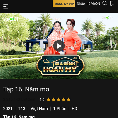
Nhập mã VieON
ĐĂNG KÝ VIP
Tập 16. Nằm mơ
2.215.143
lượt xem
4.9
2021
T13
Việt Nam
1 Phần
HD
Tập 16. Nằm mơ