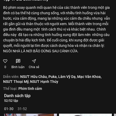
Bộ phim xoay quanh mối quan hệ của các thành viên trong một gia
đình có ba thế hệ cùng chung sống, với nhiều tình huống vừa hài
hước, vừa cảm động, mang lại những xúc cảm đa chiều nhưng vẫn
rất gần gũi và thân thuộc với người xem. Mỗi thành viên trong mỗi
gia đình đều mang một tính cách thú vị và khác biệt nhau. Chính
điều này đã tạo ra những tình huống xung đột làm nên những câu
chuyện bi hài đầy kịch tính. Để cuối cùng, khi xung đột được giải
quyết, mỗi người lại tìm được cách dung hòa và nhận ra chân lý:
NGÔI NHÀ LÀ NƠI BÃO DỪNG SAU CÁNH CỬA.
0
Bình luận
Chia sẻ
Diễn viên:
NSƯT Hữu Châu,
Puka,
Lâm Vỹ Dạ,
Mạc Văn Khoa,
NSƯT Thoại Mỹ,
NSƯT Hạnh Thúy
Thể loại:
Phim tình cảm
Danh sách tập
52/52 tập
01-30
31-52