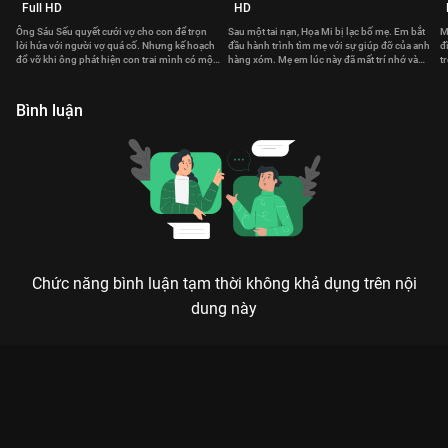
Full HD
HD
Ông Sáu Sếu quyết cưới vợ cho con để trọn
Sau một tai nạn, Họa Mi bị lạc bố mẹ. Em bắt
M
lời hứa với người vợ quá cố. Nhưng kế hoạch
đầu hành trình tìm mẹ với sự giúp đỡ của anh
đ
đổ vỡ khi ông phát hiện con trai mình có một
hàng xóm. Mẹ em lúc này đã mất trí nhớ và
t
bí mật động trời.
sống với một thân phận khác.
k
Bình luận
Chức năng bình luận tạm thời không khả dụng trên nội
dung này
Xem Tập 1. Gia đình hoàn mỹ Gia Đình Hoàn Mỹ - 52 Tập của
Việt Nam có sự tham gia của . Thuộc thể loại: Phim bộ