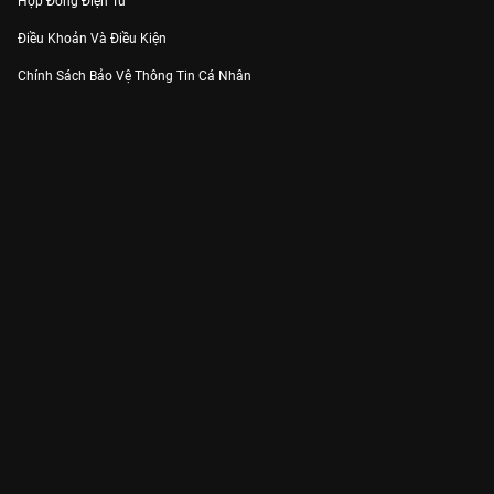
Hợp Đồng Điện Tử
Điều Khoản Và Điều Kiện
Chính Sách Bảo Vệ Thông Tin Cá Nhân
Chính Sách Bảo Vệ Người Tiêu Dùng Dễ Bị Tổn Thương
Thỏa Thuận Sử Dụng Dịch Vụ Mạng Xã Hội
THÔNG TIN
Thông Báo
Trung Tâm Hỗ Trợ
Liên Hệ
Góp Ý
Công ty Cổ phần VieON - Địa chỉ: Tầng 5, 222 Pasteur, Phường Xuân Hòa,
Thành phố Hồ Chí Minh
Email:
support@vieon.vn
| Hotline:
1800.599.920
(miễn phí)
Giấy phép Cung cấp Dịch vụ Phát thanh, Truyền hình trả tiền số 247/GP-