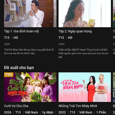
Tập 1. Gia đình hoàn mỹ
Tập 2. Ngày quan trọng
T
T13
HD
T13
HD
T
25ph
25ph
2
Thế Vũ (Mạc Văn Khoa) đưa ra quyết định đi
Diễm Diễm (NSƯT Hạnh Thúy) buồn bã khi
C
tìm mẹ sau khi bị đuổi việc.
biết nguồn gốc món quà của con trai và con
đ
gái.
Đề xuất cho bạn
PRO
Cưới Vợ Cho Cha
Những Trái Tim Nhảy Nhót
Đ
2026
T13
Việt Nam
1g 48ph
2022
T13
Việt Nam
1 Phần
2