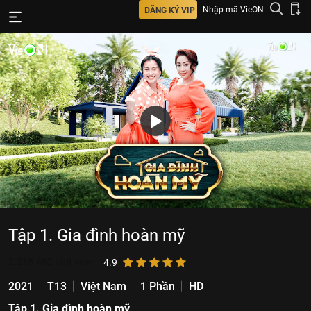
Nhập mã VieON
ĐĂNG KÝ VIP
Tập 1. Gia đình hoàn mỹ
2.215.462
lượt xem
4.9
2021
T13
Việt Nam
1 Phần
HD
Tập 1. Gia đình hoàn mỹ