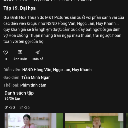
Tập 19. Đại họa
Gia Đình Hòa Thuận do M&T Pictures sản xuất với phần sánh vai của
các diễn viên kì cựu như NSND Hồng Vân, Ngọc Lan, Huy Khánh,…
quý khán giả sẽ trải nghiệm được cảm xúc đầy bất ngờ bởi gia đình
vợ Hoà chồng Thuận nhưng tràn ngập mâu thuẫn, trái ngược hoàn
toàn với tên gọi của họ.
0
Bình luận
Chia sẻ
Diễn viên:
NSND Hồng Vân,
Ngọc Lan,
Huy Khánh
Đạo diễn:
Trần Minh Ngân
Thể loại:
Phim tình cảm
Danh sách tập
36/36 tập
01-30
31-36