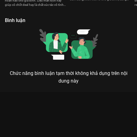
hoàn hảo cho gia đình. Liệu màn kịch này
ô
chồng vượt mọi thử thách cuộc sống
giúp cô chốt deal hay là chất xúc tác vô tình
r
hàn gắn tình thân?
đ
Bình luận
Chức năng bình luận tạm thời không khả dụng trên nội
dung này
Xem Tập 19. Đại họa Gia Đình Hòa Thuận - 36 Tập của Việt
Nam có sự tham gia của . Thuộc thể loại: Phim bộ