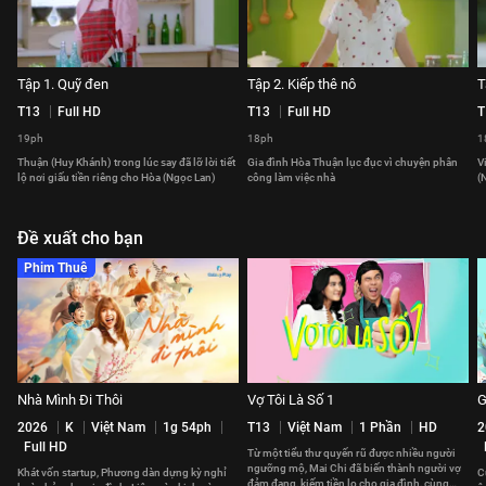
Tập 1. Quỹ đen
Tập 2. Kiếp thê nô
T
T13
Full HD
T13
Full HD
T
19ph
18ph
1
Thuận (Huy Khánh) trong lúc say đã lỡ lời tiết
Gia đình Hòa Thuận lục đục vì chuyện phân
V
lộ nơi giấu tiền riêng cho Hòa (Ngọc Lan)
công làm việc nhà
(
Đề xuất cho bạn
Phim Thuê
Nhà Mình Đi Thôi
Vợ Tôi Là Số 1
G
2026
K
Việt Nam
1g 54ph
T13
Việt Nam
1 Phần
HD
2
Full HD
Từ một tiểu thư quyến rũ được nhiều người
ngưỡng mộ, Mai Chi đã biến thành người vợ
Khát vốn startup, Phương dàn dựng kỳ nghỉ
C
đảm đang, kiếm tiền lo cho gia đình, cùng