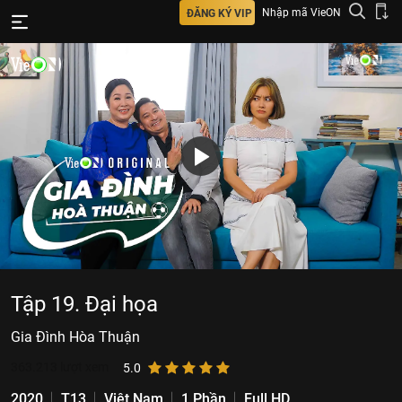
Nhập mã VieON
ĐĂNG KÝ VIP
Tập 19. Đại họa
Gia Đình Hòa Thuận
363.213
lượt xem
5.0
2020
T13
Việt Nam
1 Phần
Full HD