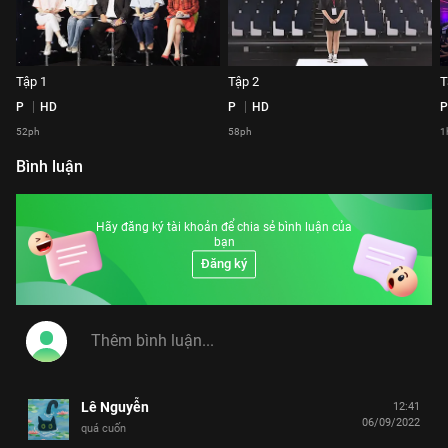
Tập 1
Tập 2
T
P
HD
P
HD
P
52ph
58ph
1
Bình luận
Hãy đăng ký tài khoản để chia sẻ bình luận của
bạn
Đăng ký
Lê Nguyễn
12:41
06/09/2022
quá cuốn