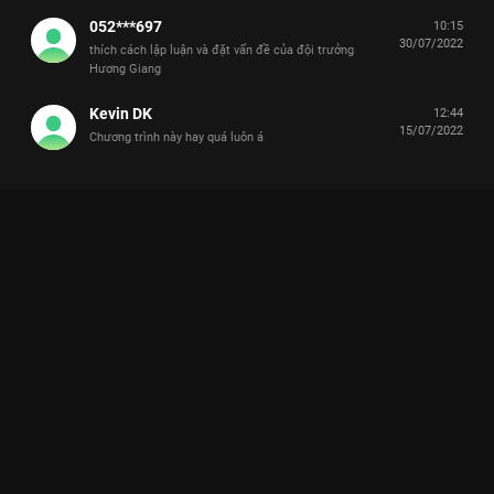
052***697
10:15
30/07/2022
thích cách lập luận và đặt vấn đề của đội trưởng
Hương Giang
Kevin DK
12:44
15/07/2022
Chương trình này hay quá luôn á
GENZ: THẾ HỆ DẪN ĐẦU - NƠI BẢN LĨNH TRẺ LÊN TIẾNG
Gen Z không chỉ là những người trẻ sử dụng công nghệ, họ là những người kiến tạo và
dẫn dắt tương lai bằng tư duy khác biệt.
Chương trình
GenZ: Thế Hệ Dẫn Đầu
trên
VieON
là một sân
chơi thực tế đầy kịch tính, nơi hội tụ những gương mặt trẻ ưu tú
nhất của thế hệ Z Việt Nam. Không còn là những lý thuyết
suông, chương trình đặt các bạn trẻ vào những thử thách thực
tế, đòi hỏi sự nhạy bén, khả năng lãnh đạo và tư duy phản biện
sắc sảo để giải quyết các vấn đề xã hội và doanh nghiệp.
Sức hút của chương trình không chỉ đến từ các màn tranh biện
nảy lửa mà còn từ dàn mentor chất lượng như
Á hậu Thúy Vân