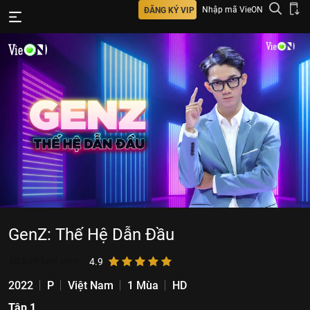
Nhập mã VieON
ĐĂNG KÝ VIP
GenZ: Thế Hệ Dẫn Đầu
40.899
lượt xem
4.9
2022
P
Việt Nam
1 Mùa
HD
Tập 1