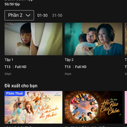
50/50 tập
Phần 2
01-30
31-50
Tập 1
Tập 2
T
T13
Full HD
T13
Full HD
T
30ph
30ph
3
Đề xuất cho bạn
Phim Thuê