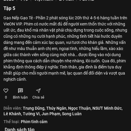
Tập 5
Gạo Nếp Gạo Tẻ - Phần 2 phát sóng lúc 20h thứ 4-5-6 hàng tuần trên
VieON VIP. Phim có nước mắt đủ để người xem thổn thức với những
uất ức, đau khổ mà nhân vật phải chịu đựng trong cuộc sống, nhưng
cũng có những nụ cười hạnh phúc, những tình tiết hài hước duyên
dáng mang đến cảm xúc lạc quan, vui tươi cho khán giả. Những vấn
đề như mâu thuẫn anh chị em, ngoại tình, những hiểu lầm, xào xáo
giữa các thành viên sống cùng một nhà… được lồng vào nội dung
phim thông qua cách dẫn chuyện nhẹ nhàng, lôi cuốn. Qua đó, phim
khẳng định thông điệp ý nghĩa: Tình thân, gia đình là điểm tựa duy
nhất giúp cho mỗi người mạnh mẽ, lạc quan để đối diện và vượt qua
nghịch cảnh.
0
Bình luận
Chia sẻ
Diễn viên:
Trung Dũng,
Thúy Ngân,
Ngọc Thuận,
NSƯT Minh Đức,
Lê Khánh,
Tường Vi,
Jun Phạm,
Song Luân
Thể loại:
Phim tình cảm
Danh sách tập