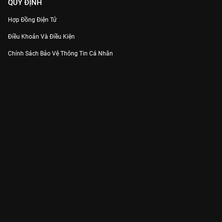
QUY ĐỊNH
Hợp Đồng Điện Tử
Điều Khoản Và Điều Kiện
Chính Sách Bảo Vệ Thông Tin Cá Nhân
Chính Sách Bảo Vệ Người Tiêu Dùng Dễ Bị Tổn Thương
Thỏa Thuận Sử Dụng Dịch Vụ Mạng Xã Hội
THÔNG TIN
Thông Báo
Trung Tâm Hỗ Trợ
Liên Hệ
Góp Ý
Công ty Cổ phần VieON - Địa chỉ: Tầng 5, 222 Pasteur, Phường Xuân Hòa,
Thành phố Hồ Chí Minh