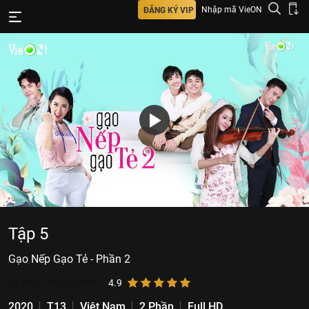
Nhập mã VieON
ĐĂNG KÝ VIP
Tập 5
Gạo Nếp Gạo Tẻ - Phần 2
24.868.298
lượt xem
4.9
2020
T13
Việt Nam
2 Phần
Full HD