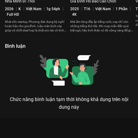
Nhà Mình Đi Thôi
Gia Đình Hổ Báo Cáo Chồn
V
2026
K
Việt Nam
1g 54ph
2025
T16
Việt Nam
1 Phần
T
Full HD
4K
T
n
Khát vốn startup, Phương dàn dựng kỳ nghỉ
Mái ấm từng đầy ắp tiếng cười, nay chỉ còn
đ
hoàn hảo cho gia đình. Liệu màn kịch này
những tiếng thở dài. Khi may mắn đến quá
c
giúp cô chốt deal hay là chất xúc tác vô tình
bất ngờ, liệu tình thân có đủ vững vàng để giữ
hàn gắn tình thân?
lại yêu thương?
Bình luận
Chức năng bình luận tạm thời không khả dụng trên nội
dung này
Xem Tập 5 Gạo Nếp Gạo Tẻ - Phần 2 - 50 Tập của Việt Nam có
sự tham gia của . Thuộc thể loại: Phim bộ