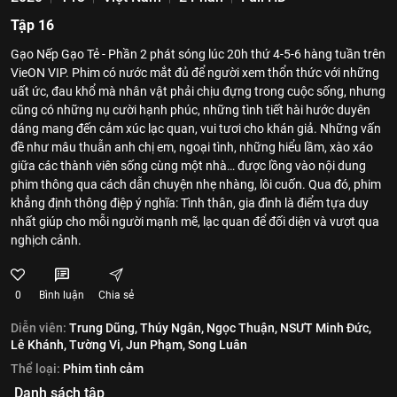
Tập 16
Gạo Nếp Gạo Tẻ - Phần 2 phát sóng lúc 20h thứ 4-5-6 hàng tuần trên
VieON VIP. Phim có nước mắt đủ để người xem thổn thức với những
uất ức, đau khổ mà nhân vật phải chịu đựng trong cuộc sống, nhưng
cũng có những nụ cười hạnh phúc, những tình tiết hài hước duyên
dáng mang đến cảm xúc lạc quan, vui tươi cho khán giả. Những vấn
đề như mâu thuẫn anh chị em, ngoại tình, những hiểu lầm, xào xáo
giữa các thành viên sống cùng một nhà… được lồng vào nội dung
phim thông qua cách dẫn chuyện nhẹ nhàng, lôi cuốn. Qua đó, phim
khẳng định thông điệp ý nghĩa: Tình thân, gia đình là điểm tựa duy
nhất giúp cho mỗi người mạnh mẽ, lạc quan để đối diện và vượt qua
nghịch cảnh.
0
Bình luận
Chia sẻ
Diễn viên:
Trung Dũng,
Thúy Ngân,
Ngọc Thuận,
NSƯT Minh Đức,
Lê Khánh,
Tường Vi,
Jun Phạm,
Song Luân
Thể loại:
Phim tình cảm
Danh sách tập