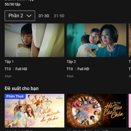
50/50 tập
Phần 2
01-30
31-50
Tập 1
Tập 2
T
T13
Full HD
T13
Full HD
T
30ph
30ph
3
Đề xuất cho bạn
Phim Thuê