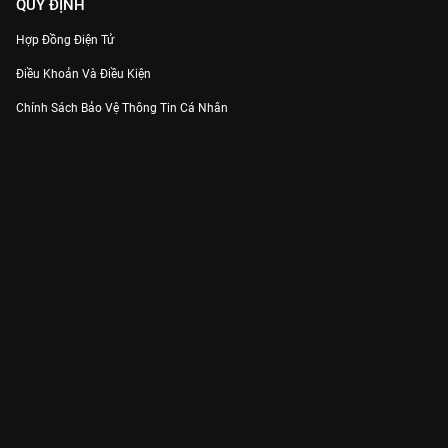
QUY ĐỊNH
Hợp Đồng Điện Tử
Điều Khoản Và Điều Kiện
Chính Sách Bảo Vệ Thông Tin Cá Nhân
Chính Sách Bảo Vệ Người Tiêu Dùng Dễ Bị Tổn Thương
Thỏa Thuận Sử Dụng Dịch Vụ Mạng Xã Hội
THÔNG TIN
Thông Báo
Trung Tâm Hỗ Trợ
Liên Hệ
Góp Ý
Công ty Cổ phần VieON - Địa chỉ: Tầng 5, 222 Pasteur, Phường Xuân Hòa,
Thành phố Hồ Chí Minh