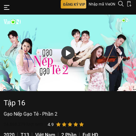
Nhập mã VieON
ĐĂNG KÝ VIP
Tập 16
Gạo Nếp Gạo Tẻ - Phần 2
24.868.279
lượt xem
4.9
2020
T13
Việt Nam
2 Phần
Full HD