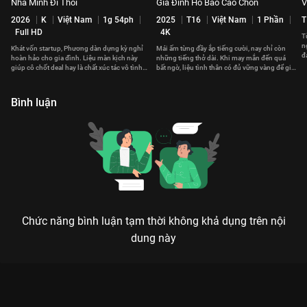
Nhà Mình Đi Thôi
Gia Đình Hổ Báo Cáo Chồn
V
2026
K
Việt Nam
1g 54ph
2025
T16
Việt Nam
1 Phần
T
Full HD
4K
T
n
Khát vốn startup, Phương dàn dựng kỳ nghỉ
Mái ấm từng đầy ắp tiếng cười, nay chỉ còn
đ
hoàn hảo cho gia đình. Liệu màn kịch này
những tiếng thở dài. Khi may mắn đến quá
c
giúp cô chốt deal hay là chất xúc tác vô tình
bất ngờ, liệu tình thân có đủ vững vàng để giữ
hàn gắn tình thân?
lại yêu thương?
Bình luận
Chức năng bình luận tạm thời không khả dụng trên nội
dung này
Xem Tập 16 Gạo Nếp Gạo Tẻ - Phần 2 - 50 Tập của Việt Nam có
sự tham gia của . Thuộc thể loại: Phim bộ