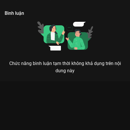
Đường Nghị.
n
Bình luận
Chức năng bình luận tạm thời không khả dụng trên nội
dung này
GÃ KHỜ - KHI THÙ HẬN LÀ KHỞI ĐẦU CHO MỘT BẢN TÌNH CA
BI KỊCH
Trong thế giới của sự phản bội, trái tim chân thành nhất lại thuộc về một gã khờ.
Gã Khờ (The Innocent Man)
không chỉ đơn thuần là một bộ
phim tâm lý xã hội Hàn Quốc, mà là màn lột xác chấn động
của nam thần
Song Joong Ki
. Rũ bỏ hình tượng thư sinh, anh
vào vai Kang Ma Roo – một sinh viên y khoa thiên tài đã đánh