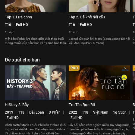
Tập 1. Lựa chọn
Tập 2. Gã khờ nói xấu
T
T16
Full HD
T16
Full HD
T
1h 4ph
1h 4ph
1
Một bác sĩ phải lựa chọn giữa việc theo đuổi
Jae Gil tức giận khi Maru (Song Joong Ki) nói
C
mong muốn của bản thân và hy sinh bản thân
xấu Jae Hee (Park Si Yeon)
t
Đề xuất cho bạn
PRO
HIStory 3: Bẫy
Tro Tàn Rực Rỡ
Đ
2019
T18
Đài Loan
3 Phần
2022
T18
Việt Nam
1g 55ph
T
Full HD
Full HD
S
v
Cảnh sát trẻ Mạnh Thiếu Phi kiên trì theo đuổi
Lấy bối cảnh xóm nghèo miền Tây sông nước,
c
một vụ án suốt 4 năm. Cậu nhận ra chìa khóa
đạo diễn phác họa bi kịch những người vợ bị
l
để giải vụ án chính là tên trùm xã hội đen
những người đàn ông họ chọn gắn bó gây