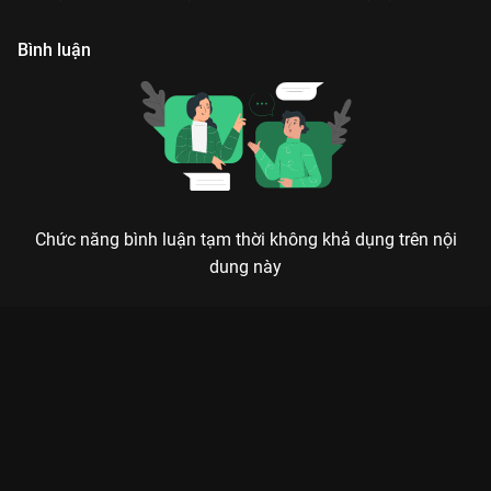
Đường Nghị.
nhiều tổn thương.
Bình luận
Chức năng bình luận tạm thời không khả dụng trên nội
dung này
GÃ KHỜ - KHI THÙ HẬN LÀ KHỞI ĐẦU CHO MỘT BẢN TÌNH CA
BI KỊCH
Trong thế giới của sự phản bội, trái tim chân thành nhất lại thuộc về một gã khờ.
Gã Khờ (The Innocent Man)
không chỉ đơn thuần là một bộ
phim tâm lý xã hội Hàn Quốc, mà là màn lột xác chấn động
của nam thần
Song Joong Ki
. Rũ bỏ hình tượng thư sinh, anh
vào vai Kang Ma Roo – một sinh viên y khoa thiên tài đã đánh