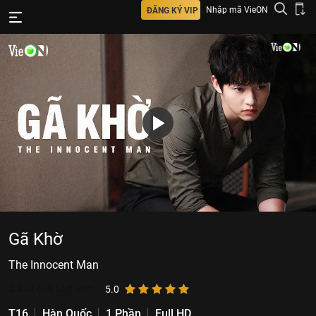
Nhập mã VieON
ĐĂNG KÝ VIP
Gã Khờ
The Innocent Man
2.850.690
lượt xem
5.0
T16
Hàn Quốc
1 Phần
Full HD