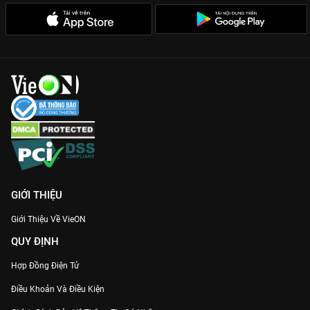
Diễn xuất thực lực:
Song Joong Ki đã chứng minh khả năng
diễn xuất đa dạng, từ ánh mắt ấm áp đến cái nhìn tàn nhẫn,
lạnh lùng của một kẻ bị đời xô đẩy.
Kết thúc của
Gã Khờ
là một lời giải đáp đầy tính nhân văn về
việc liệu tình yêu có đủ sức mạnh để chữa lành những vết sẹo
của quá khứ. Hãy cùng thưởng thức siêu phẩm này với chất
lượng Full HD sắc nét trên ứng dụng và website
VieON
để trải
nghiệm trọn vẹn những cung bậc cảm xúc mãnh liệt nhất.
GIỚI THIỆU
Giới Thiệu Về VieON
QUY ĐỊNH
Hợp Đồng Điện Tử
Điều Khoản Và Điều Kiện