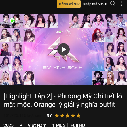
Nhập mã VieON
ĐĂNG KÝ VIP
[Highlight Tập 2] - Phương Mỹ Chi tiết lộ
mặt mộc, Orange lý giải ý nghĩa outfit
101.725.116
lượt xem
5.0
2025
P
Việt Nam
1 Mùa
Full HD