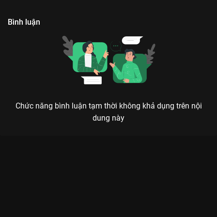
Bình luận
Chức năng bình luận tạm thời không khả dụng trên nội
dung này
Xem [Highlight Tập 2] - Phương Mỹ Chi tiết lộ mặt mộc, Orange
lý giải ý nghĩa outfit Em Xinh Say Hi - 14 Tập của Việt Nam có
sự tham gia của . Thuộc thể loại: TV show