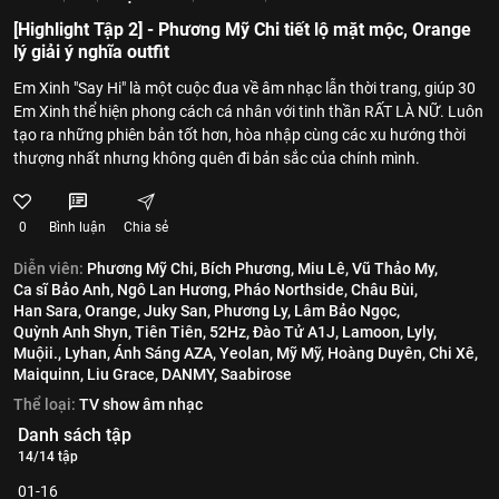
[Highlight Tập 2] - Phương Mỹ Chi tiết lộ mặt mộc, Orange
lý giải ý nghĩa outfit
Em Xinh "Say Hi" là một cuộc đua về âm nhạc lẫn thời trang, giúp 30
Em Xinh thể hiện phong cách cá nhân với tinh thần RẤT LÀ NỮ. Luôn
tạo ra những phiên bản tốt hơn, hòa nhập cùng các xu hướng thời
thượng nhất nhưng không quên đi bản sắc của chính mình.
0
Bình luận
Chia sẻ
Diễn viên:
Phương Mỹ Chi,
Bích Phương,
Miu Lê,
Vũ Thảo My,
Ca sĩ Bảo Anh,
Ngô Lan Hương,
Pháo Northside,
Châu Bùi,
Han Sara,
Orange,
Juky San,
Phương Ly,
Lâm Bảo Ngọc,
Quỳnh Anh Shyn,
Tiên Tiên,
52Hz,
Đào Tử A1J,
Lamoon,
Lyly,
Muộii.,
Lyhan,
Ánh Sáng AZA,
Yeolan,
Mỹ Mỹ,
Hoàng Duyên,
Chi Xê,
Maiquinn,
Liu Grace,
DANMY,
Saabirose
Thể loại:
TV show âm nhạc
Danh sách tập
14/14 tập
01-16