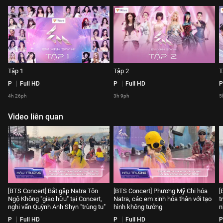
Tập 1
Tập 2
T
P
Full HD
P
Full HD
P
4h 26ph
3h 9ph
5
Video liên quan
[BTS Concert] Bắt gặp Natra Tôn
[BTS Concert] Phương Mỹ Chi hóa
[
Ngộ Không "giao hữu" tại Concert,
Natra, các em xinh hóa thân với tạo
t
nghi vấn Quỳnh Anh Shyn "trùng tu"
hình không tưởng
n
P
Full HD
P
Full HD
P