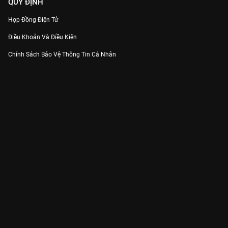
QUY ĐỊNH
Hợp Đồng Điện Tử
Điều Khoản Và Điều Kiện
Chính Sách Bảo Vệ Thông Tin Cá Nhân
Chính Sách Bảo Vệ Người Tiêu Dùng Dễ Bị Tổn Thương
Thỏa Thuận Sử Dụng Dịch Vụ Mạng Xã Hội
THÔNG TIN
Thông Báo
Trung Tâm Hỗ Trợ
Liên Hệ
Góp Ý
Công ty Cổ phần VieON - Địa chỉ: Tầng 5, 222 Pasteur, Phường Xuân Hòa,
Thành phố Hồ Chí Minh