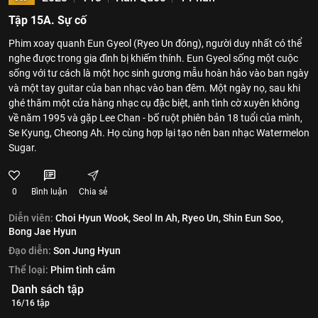
Tập 15A. Sự cố
Phim xoay quanh Eun Gyeol (Ryeo Un đóng), người duy nhất có thể
nghe được trong gia đình bị khiếm thính. Eun Gyeol sống một cuộc
sống với tư cách là một học sinh gương mẫu hoàn hảo vào ban ngày
và một tay guitar của ban nhạc vào ban đêm. Một ngày nọ, sau khi
ghé thăm một cửa hàng nhạc cụ đặc biệt, anh tình cờ xuyên không
về năm 1995 và gặp Lee Chan - bố ruột phiên bản 18 tuổi của mình,
Se Kyung, Cheong Ah. Họ cùng hợp lại tạo nên ban nhạc Watermelon
Sugar.
0
Bình luận
Chia sẻ
Diễn viên:
Choi Hyun Wook,
Seol In Ah,
Ryeo Un,
Shin Eun Soo,
Bong Jae Hyun
Đạo diễn:
Son Jung Hyun
Thể loại:
Phim tình cảm
Danh sách tập
16/16 tập