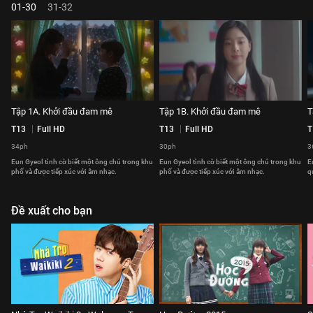
01-30
31-32
Tập 1A. Khởi đầu đam mê
Tập 1B. Khởi đầu đam mê
T
T13
Full HD
T13
Full HD
T
34ph
30ph
3
Eun Gyeol tình cờ biết một ông chú trong khu
Eun Gyeol tình cờ biết một ông chú trong khu
E
phố và được tiếp xúc với âm nhạc.
phố và được tiếp xúc với âm nhạc.
q
Đề xuất cho bạn