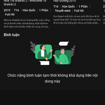
Nhà Trọ Waikiki 2 - Welcome To
Học Đường 2015
S
Waikiki 2
T16
Hàn Quốc
1 Phần
2
2019
T16
Hàn Quốc
1 Phần
Thuyết minh
Full HD
Full HD
Eun Byeol mất tích, cô em sinh đôi Eun Bi là
N
người thay thế. Từ một nữ sinh bị bắt nạt, Eun
n
Nhà trọ Waikiki là nơi chứng kiến cuộc sống
Bi trở nên nổi tiếng khi sống với thân phận
n
của 6 thanh niên cá biệt đang chật vật theo
Eun Byeol
c
đuổi đam mê và kiên nhẫn tới cùng với lựa
chọn của mình
Bình luận
Chức năng bình luận tạm thời không khả dụng trên nội
dung này
Xem Tập 15A. Sự cố Dưa Hấu Lấp Lánh - 16 Tập của Hàn Quốc
có sự tham gia của . Thuộc thể loại: Phim bộ