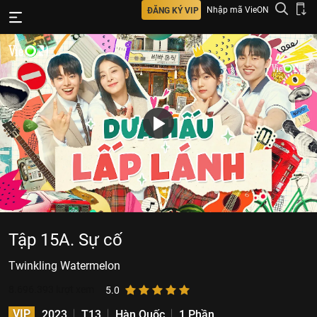
Nhập mã VieON
ĐĂNG KÝ VIP
Tập 15A. Sự cố
Twinkling Watermelon
8.696.393
lượt xem
5.0
VIP
2023
T13
Hàn Quốc
1 Phần