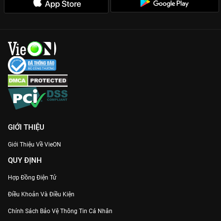
Nếu bạn đang tìm kiếm một bộ phim để thư giãn cùng gia đình
vào cuối tuần,
Đứa Em Thừa Kế
trên
VieON
chính là sự lựa
chọn hoàn hảo. Hãy cùng theo dõi hành trình trưởng thành và
đoàn viên của ba anh em nhà họ ngay hôm nay!
GIỚI THIỆU
Giới Thiệu Về VieON
QUY ĐỊNH
Hợp Đồng Điện Tử
Điều Khoản Và Điều Kiện
Chính Sách Bảo Vệ Thông Tin Cá Nhân