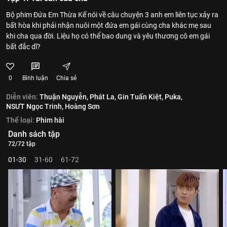
Bộ phim Đứa Em Thừa Kế nói về câu chuyện 3 anh em liên tục xảy ra
bất hòa khi phải nhận nuôi một đứa em gái cùng cha khác mẹ sau
khi cha qua đời. Liệu họ có thể bao dung và yêu thương cô em gái
bất đắc dĩ?
0
Bình luận
Chia sẻ
Diễn viên:
Thuận Nguyễn,
Phát La,
Gin Tuấn Kiệt,
Puka,
NSƯT Ngọc Trinh,
Hoàng Sơn
Thể loại:
Phim hài
Danh sách tập
72/72 tập
01-30
31-60
61-72