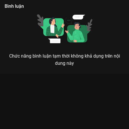
Bình luận
Chức năng bình luận tạm thời không khả dụng trên nội
dung này
ĐỨA EM THỪA KẾ - KHI SỰ XUẤT HIỆN CỦA NGƯỜI LẠ GẮN
KẾT TÌNH THÂN
Anh em như thể tay chân, rách lành đùm bọc hay là... xào xáo vì gia sản?
Đứa Em Thừa Kế
là bộ phim sitcom gia đình Việt Nam mang
đến những tiếng cười sảng khoái nhưng không kém phần ý
nghĩa, hiện đang gây sốt trên
VieON
. Câu chuyện xoay quanh
ba anh em trai Huy – Vinh – Sang với những cá tính hoàn toàn
trái ngược nhưng cùng chung một nỗi lo: sự xuất hiện đột ngột