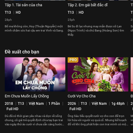
Tập 1. Tài sản của cha
Tập 2. Em gái bất đắc dĩ
T
T13
HD
T13
HD
T
28ph
25ph
2
Bố mẹ không còn, Huy (Thuận Nguyễn) một
Bé Su đi lạc nhưng may mắn được cô Lan
S
mình chăm sóc hai cậu em trai Vinh và Sang.
(Ngọc Trinh) và chú Bang (Hoàng Sơn) tìm
c
thấy.
Đề xuất cho bạn
PRO
Em Chưa Muốn Lấy Chồng
Cưới Vợ Cho Cha
Đ
2018
T13
Việt Nam
1 Phần
2026
T13
Việt Nam
1g 48ph
2
Full HD
Full HD
Dù đã có thời gian yêu nhau và dọn về sống
Ông Sáu Sếu quyết cưới vợ cho con để trọn
M
chung, cô gái trẻ quyết định chia tay bạn trai
lời hứa với người vợ quá cố. Nhưng kế hoạch
v
vào ngày thử áo cưới vì chưa sẵn sàng bước
đổ vỡ khi ông phát hiện con trai mình có một
v
vào cuộc sống hôn nhân.
bí mật động trời.
l