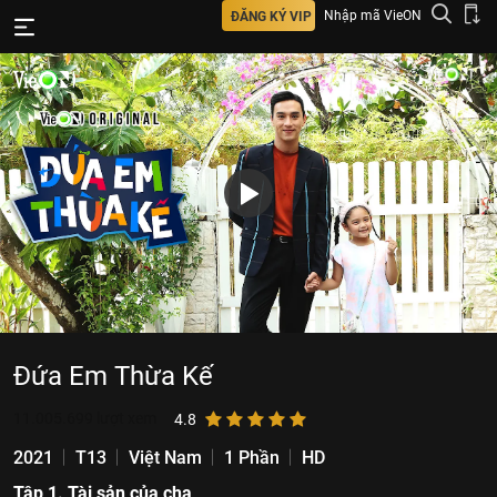
Nhập mã VieON
ĐĂNG KÝ VIP
Đứa Em Thừa Kế
11.005.699
lượt xem
4.8
2021
T13
Việt Nam
1 Phần
HD
Tập 1. Tài sản của cha