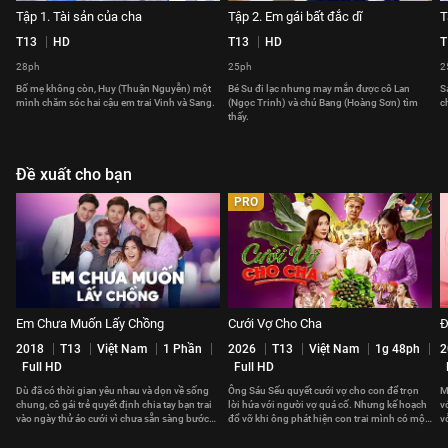
Tập 1. Tài sản của cha
Tập 2. Em gái bất đắc dĩ
T
T13
HD
T13
HD
T
28ph
25ph
2
Bố mẹ không còn, Huy (Thuận Nguyễn) một
Bé Su đi lạc nhưng may mắn được cô Lan
S
mình chăm sóc hai cậu em trai Vinh và Sang.
(Ngọc Trinh) và chú Bang (Hoàng Sơn) tìm
c
thấy.
Đề xuất cho bạn
PRO
Em Chưa Muốn Lấy Chồng
Cưới Vợ Cho Cha
Đ
2018
T13
Việt Nam
1 Phần
2026
T13
Việt Nam
1g 48ph
2
Full HD
Full HD
Dù đã có thời gian yêu nhau và dọn về sống
Ông Sáu Sếu quyết cưới vợ cho con để trọn
M
chung, cô gái trẻ quyết định chia tay bạn trai
lời hứa với người vợ quá cố. Nhưng kế hoạch
v
vào ngày thử áo cưới vì chưa sẵn sàng bước
đổ vỡ khi ông phát hiện con trai mình có một
v
vào cuộc sống hôn nhân.
bí mật động trời.
l