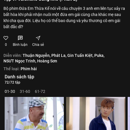
Bộ phim Đứa Em Thừa Kế nói về câu chuyện 3 anh em liên tục xảy ra
bất hòa khi phải nhận nuôi một đứa em gái cùng cha khác mẹ sau
khi cha qua đời. Liệu họ có thể bao dung và yêu thương cô em gái
bất đắc dĩ?
0
Bình luận
Chia sẻ
Diễn viên:
Thuận Nguyễn,
Phát La,
Gin Tuấn Kiệt,
Puka,
NSƯT Ngọc Trinh,
Hoàng Sơn
Thể loại:
Phim hài
Danh sách tập
72/72 tập
01-30
31-60
61-72