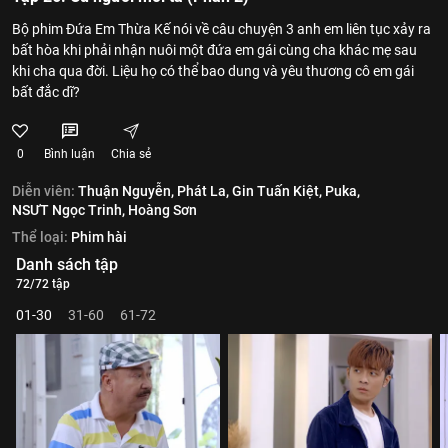
Bộ phim Đứa Em Thừa Kế nói về câu chuyện 3 anh em liên tục xảy ra
bất hòa khi phải nhận nuôi một đứa em gái cùng cha khác mẹ sau
khi cha qua đời. Liệu họ có thể bao dung và yêu thương cô em gái
bất đắc dĩ?
0
Bình luận
Chia sẻ
Diễn viên:
Thuận Nguyễn,
Phát La,
Gin Tuấn Kiệt,
Puka,
NSƯT Ngọc Trinh,
Hoàng Sơn
Thể loại:
Phim hài
Danh sách tập
72/72 tập
01-30
31-60
61-72