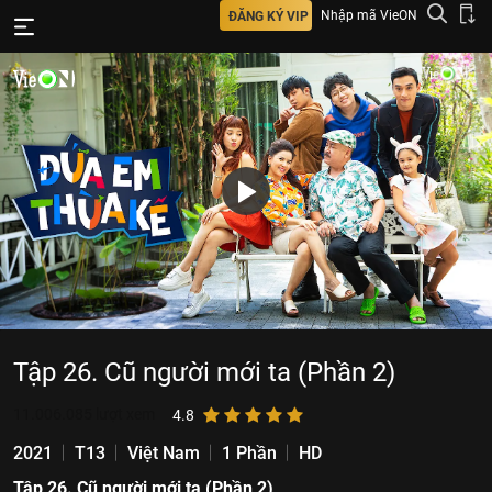
Nhập mã VieON
ĐĂNG KÝ VIP
Tập 26. Cũ người mới ta (Phần 2)
11.006.085
lượt xem
4.8
2021
T13
Việt Nam
1 Phần
HD
Tập 26. Cũ người mới ta (Phần 2)