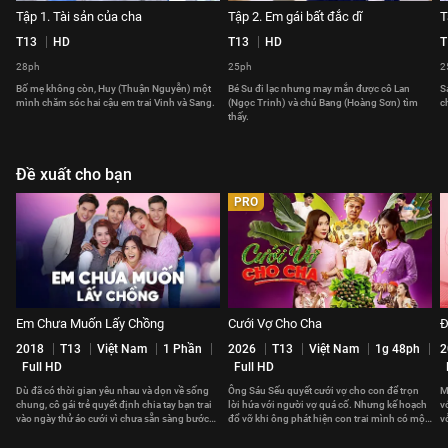
Tập 1. Tài sản của cha
Tập 2. Em gái bất đắc dĩ
T
T13
HD
T13
HD
T
28ph
25ph
2
Bố mẹ không còn, Huy (Thuận Nguyễn) một
Bé Su đi lạc nhưng may mắn được cô Lan
S
mình chăm sóc hai cậu em trai Vinh và Sang.
(Ngọc Trinh) và chú Bang (Hoàng Sơn) tìm
c
thấy.
Đề xuất cho bạn
PRO
Em Chưa Muốn Lấy Chồng
Cưới Vợ Cho Cha
Đ
2018
T13
Việt Nam
1 Phần
2026
T13
Việt Nam
1g 48ph
2
Full HD
Full HD
Dù đã có thời gian yêu nhau và dọn về sống
Ông Sáu Sếu quyết cưới vợ cho con để trọn
M
chung, cô gái trẻ quyết định chia tay bạn trai
lời hứa với người vợ quá cố. Nhưng kế hoạch
v
vào ngày thử áo cưới vì chưa sẵn sàng bước
đổ vỡ khi ông phát hiện con trai mình có một
v
vào cuộc sống hôn nhân.
bí mật động trời.
l