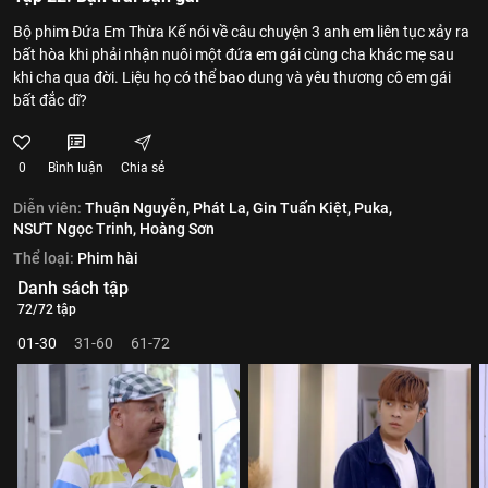
Bộ phim Đứa Em Thừa Kế nói về câu chuyện 3 anh em liên tục xảy ra
bất hòa khi phải nhận nuôi một đứa em gái cùng cha khác mẹ sau
khi cha qua đời. Liệu họ có thể bao dung và yêu thương cô em gái
bất đắc dĩ?
0
Bình luận
Chia sẻ
Diễn viên:
Thuận Nguyễn,
Phát La,
Gin Tuấn Kiệt,
Puka,
NSƯT Ngọc Trinh,
Hoàng Sơn
Thể loại:
Phim hài
Danh sách tập
72/72 tập
01-30
31-60
61-72