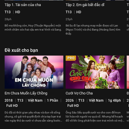
Tập 1. Tài sản của cha
Tập 2. Em gái bất đắc dĩ
T
T13
HD
T13
HD
T
28ph
25ph
2
Bố mẹ không còn, Huy (Thuận Nguyễn) một
Bé Su đi lạc nhưng may mắn được cô Lan
S
mình chăm sóc hai cậu em trai Vinh và Sang.
(Ngọc Trinh) và chú Bang (Hoàng Sơn) tìm
c
thấy.
Đề xuất cho bạn
PRO
Em Chưa Muốn Lấy Chồng
Cưới Vợ Cho Cha
Đ
2018
T13
Việt Nam
1 Phần
2026
T13
Việt Nam
1g 48ph
2
Full HD
Full HD
Dù đã có thời gian yêu nhau và dọn về sống
Ông Sáu Sếu quyết cưới vợ cho con để trọn
M
chung, cô gái trẻ quyết định chia tay bạn trai
lời hứa với người vợ quá cố. Nhưng kế hoạch
v
vào ngày thử áo cưới vì chưa sẵn sàng bước
đổ vỡ khi ông phát hiện con trai mình có một
v
vào cuộc sống hôn nhân.
bí mật động trời.
l