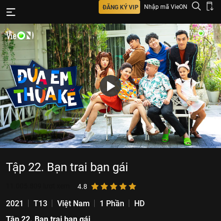
Nhập mã VieON
ĐĂNG KÝ VIP
Tập 22. Bạn trai bạn gái
11.005.809
lượt xem
4.8
2021
T13
Việt Nam
1 Phần
HD
Tập 22. Bạn trai bạn gái