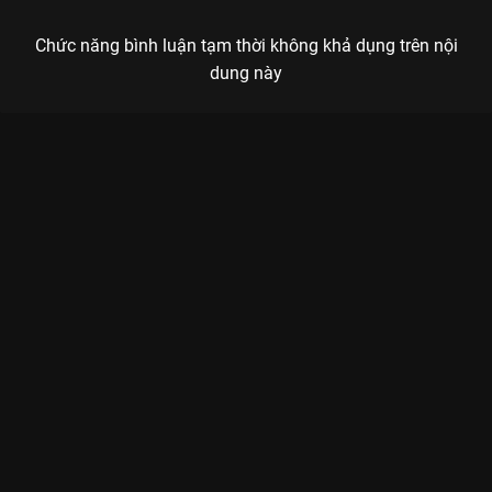
Chức năng bình luận tạm thời không khả dụng trên nội
dung này
Xem Tập 13. Cơ chế phòng thủ Người Thầy Y Đức 2 - Dr
Romantic 2 - 16 Tập của Hàn Quốc có sự tham gia của . Thuộc
thể loại: Phim bộ