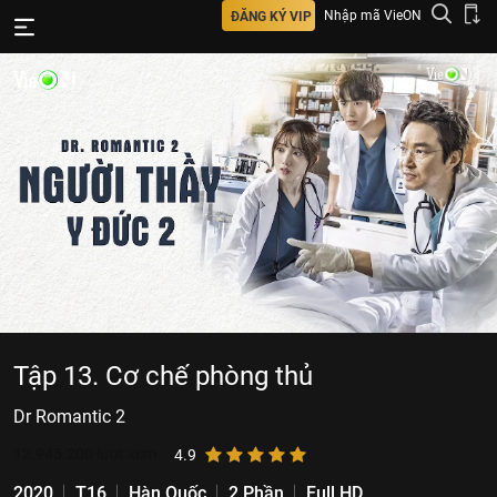
Nhập mã VieON
ĐĂNG KÝ VIP
Tập 13. Cơ chế phòng thủ
Dr Romantic 2
12.945.200
lượt xem
4.9
2020
T16
Hàn Quốc
2 Phần
Full HD