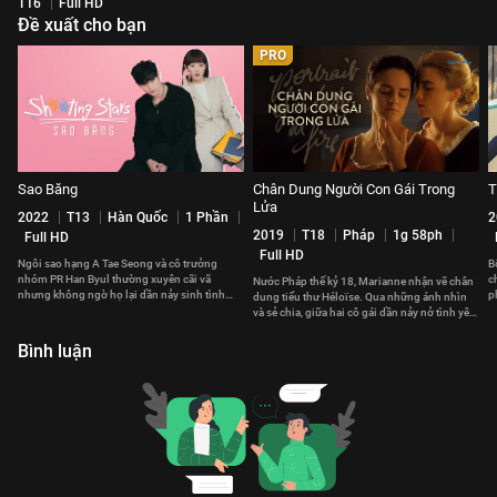
T16
Full HD
Đề xuất cho bạn
PRO
Sao Băng
Chân Dung Người Con Gái Trong
T
Lửa
2022
T13
Hàn Quốc
1 Phần
2
2019
T18
Pháp
1g 58ph
Full HD
Full HD
Ngôi sao hạng A Tae Seong và cô trưởng
B
nhóm PR Han Byul thường xuyên cãi vã
c
Nước Pháp thế kỷ 18, Marianne nhận vẽ chân
nhưng không ngờ họ lại dần nảy sinh tình
p
dung tiểu thư Héloïse. Qua những ánh nhìn
cảm đặc biệt với nhau
n
và sẻ chia, giữa hai cô gái dần nảy nở tình yêu
sâu lắng.
Bình luận