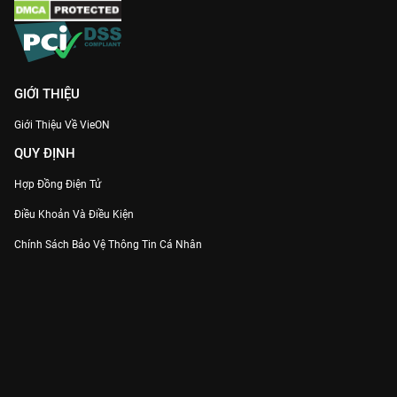
GIỚI THIỆU
Giới Thiệu Về VieON
QUY ĐỊNH
Hợp Đồng Điện Tử
Điều Khoản Và Điều Kiện
Chính Sách Bảo Vệ Thông Tin Cá Nhân
Chính Sách Bảo Vệ Người Tiêu Dùng Dễ Bị Tổn Thương
Thỏa Thuận Sử Dụng Dịch Vụ Mạng Xã Hội
THÔNG TIN
Thông Báo
Trung Tâm Hỗ Trợ