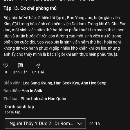
Tập 13. Cơ chế phòng thủ
Bộ phim kể về bác sĩ thiên tài lập dị, Boo Yong Joo, hoặc giáo viên
Kim, đặt trong bối cảnh của bệnh viện Doldam. Trong khi đó, Cha Eun
Jae, một sinh viên năm thứ hai khoa phẫu thuật tim mạch thích học
tập và tự tin bước đi trên con đường của một sinh viên ưu tú trong
phần lớn cuộc đời. Seo Woo Jin là sinh viên năm thứ hai, hoài nghi,
không tin vào hạnh phúc vì gặp nhiều khó khăn khi lớn lên, nhưng
anh ấy cho thấy mình là bác sĩ giỏi khi anh thực hiện phẫu thuật.
0
Bình luận
Chia sẻ
Diễn viên:
Lee Sung Kyung,
Han Seok Kyu,
Ahn Hyo Seop
Đạo diễn:
Yoo In Shik
Thể loại:
Phim tình cảm Hàn Quốc
Danh sách tập
16/16 tập
Người Thầy Y Đức 2 - Dr Romantic 2
01-16