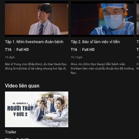
Tập 1. Nhìn livestream đoán bệnh
Tập 2. Bác sĩ làm việc vì tiền
T
T16
Full HD
T16
Full HD
T
1h 8ph
1h 12ph
1
Bác sĩ Yong Joo (thầy Kim), do Han Seok Kyu
Woo Jin (Ahn Hyo Seop) đến bệnh viện
C
đóng là một bác sĩ tài năng nhưng hơi lập dị.
Doldam làm việc và phẩu thuật cho Bộ trưởng
t
Ryu.
Video liên quan
Trailer