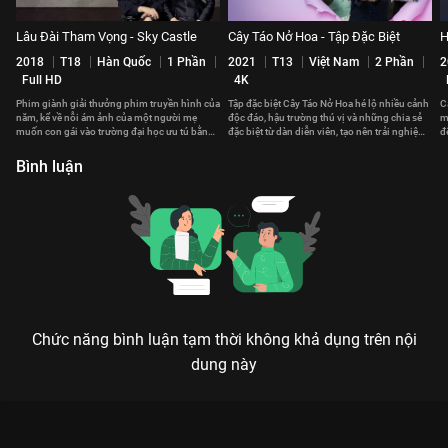
Lâu Đài Tham Vọng - Sky Castle
Cây Táo Nở Hoa - Tập Đặc Biệt
H
2018
T18
Hàn Quốc
1 Phần
2021
T13
Việt Nam
2 Phần
2
Full HD
4K
Phim giành giải thưởng phim truyền hình của
Tập đặc biệt Cây Táo Nở Hoa hé lộ nhiều cảnh
C
năm, kể về nỗi ám ảnh của một người mẹ
độc đáo, hậu trường thú vị và những chia sẻ
m
muốn con gái vào trường đại học ưu tú bằng
đặc biệt từ dàn diễn viên, tạo nên trải nghiệm
đ
bất kỳ thủ đoạn nào
hấp dẫn.
Đ
Bình luận
Chức năng bình luận tạm thời không khả dụng trên nội
dung này
Xem Tập 4 Dòng Sông Huynh Đệ - 72 Tập của Việt Nam có sự
tham gia của . Thuộc thể loại: Phim bộ