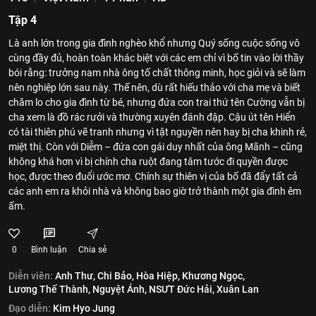
Tập 4
Là anh lớn trong gia đình nghèo khổ nhưng Quý sống cuộc sống vô
cùng đầy đủ, hoàn toàn khác biệt với các em chỉ vì bố tin vào lời thầy
bói rằng: trưởng nam nhà ông tố chất thông minh, học giỏi và sẽ làm
nên nghiệp lớn sau này. Thế nên, dù rất hiếu thảo với cha mẹ và biết
chăm lo cho gia đình từ bé, nhưng đứa con trai thứ tên Cường vẫn bị
cha xem là đồ rác rưởi và thường xuyên đánh đập. Cậu út tên Hiển
có tài thiên phú vẽ tranh nhưng vì tật nguyền nên hay bị cha khinh rẻ,
miệt thị. Còn với Diễm – đứa con gái duy nhất của ông Mãnh – cũng
không khá hơn vì bị chính cha ruột đang tâm tước đi quyền được
học, được theo đuổi ước mơ. Chính sự thiên vị của bố đã đẩy tất cả
các anh em ra khỏi nhà và không bao giờ trở thành một gia đình êm
ấm.
0
Bình luận
Chia sẻ
Diễn viên:
Anh Thư,
Chi Bảo,
Hòa Hiệp,
Khương Ngọc,
Lương Thế Thành,
Nguyệt Ánh,
NSƯT Đức Hải,
Xuân Lan
Đạo diễn:
Kim Hyo Jung