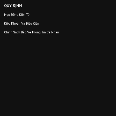
QUY ĐỊNH
Hợp Đồng Điện Tử
Điều Khoản Và Điều Kiện
Chính Sách Bảo Vệ Thông Tin Cá Nhân
Chính Sách Bảo Vệ Người Tiêu Dùng Dễ Bị Tổn Thương
Thỏa Thuận Sử Dụng Dịch Vụ Mạng Xã Hội
THÔNG TIN
Thông Báo
Trung Tâm Hỗ Trợ
Liên Hệ
Góp Ý
Công ty Cổ phần VieON - Địa chỉ: Tầng 5, 222 Pasteur, Phường Xuân Hòa,