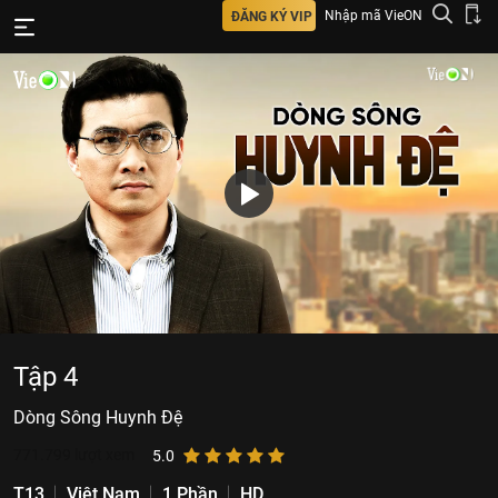
Nhập mã VieON
ĐĂNG KÝ VIP
Tập 4
Dòng Sông Huynh Đệ
771.799
lượt xem
5.0
T13
Việt Nam
1 Phần
HD