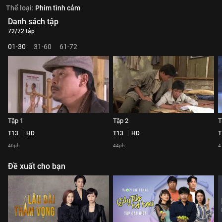
Thể loại:
Phim tình cảm
Danh sách tập
72/72 tập
01-30
31-60
61-72
Tập 1
Tập 2
T
T13
HD
T13
HD
T
46ph
44ph
4
Đề xuất cho bạn