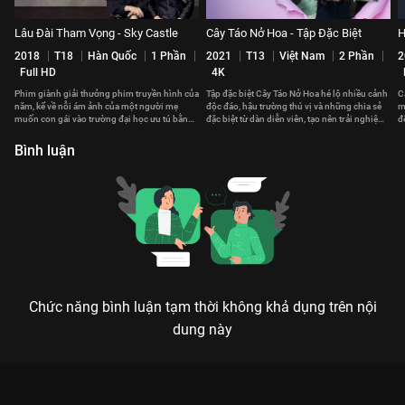
Lâu Đài Tham Vọng - Sky Castle
Cây Táo Nở Hoa - Tập Đặc Biệt
H
2018
T18
Hàn Quốc
1 Phần
2021
T13
Việt Nam
2 Phần
2
Full HD
4K
Phim giành giải thưởng phim truyền hình của
Tập đặc biệt Cây Táo Nở Hoa hé lộ nhiều cảnh
C
năm, kể về nỗi ám ảnh của một người mẹ
độc đáo, hậu trường thú vị và những chia sẻ
m
muốn con gái vào trường đại học ưu tú bằng
đặc biệt từ dàn diễn viên, tạo nên trải nghiệm
đ
bất kỳ thủ đoạn nào
hấp dẫn.
Đ
Bình luận
Chức năng bình luận tạm thời không khả dụng trên nội
dung này
Xem Tập 28 Dòng Sông Huynh Đệ - 72 Tập của Việt Nam có sự
tham gia của . Thuộc thể loại: Phim bộ