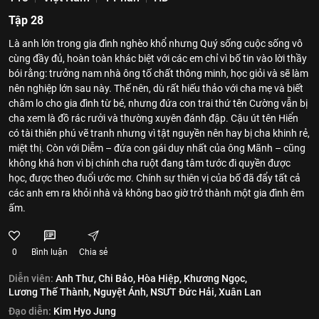
Tập 28
Là anh lớn trong gia đình nghèo khổ nhưng Quý sống cuộc sống vô
cùng đầy đủ, hoàn toàn khác biệt với các em chỉ vì bố tin vào lời thầy
bói rằng: trưởng nam nhà ông tố chất thông minh, học giỏi và sẽ làm
nên nghiệp lớn sau này. Thế nên, dù rất hiếu thảo với cha mẹ và biết
chăm lo cho gia đình từ bé, nhưng đứa con trai thứ tên Cường vẫn bị
cha xem là đồ rác rưởi và thường xuyên đánh đập. Cậu út tên Hiển
có tài thiên phú vẽ tranh nhưng vì tật nguyền nên hay bị cha khinh rẻ,
miệt thị. Còn với Diễm – đứa con gái duy nhất của ông Mãnh – cũng
không khá hơn vì bị chính cha ruột đang tâm tước đi quyền được
học, được theo đuổi ước mơ. Chính sự thiên vị của bố đã đẩy tất cả
các anh em ra khỏi nhà và không bao giờ trở thành một gia đình êm
ấm.
0
Bình luận
Chia sẻ
Diễn viên:
Anh Thư,
Chi Bảo,
Hòa Hiệp,
Khương Ngọc,
Lương Thế Thành,
Nguyệt Ánh,
NSƯT Đức Hải,
Xuân Lan
Đạo diễn:
Kim Hyo Jung