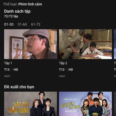
Thể loại:
Phim tình cảm
Danh sách tập
72/72 tập
01-30
31-60
61-72
Tập 1
Tập 2
T
T13
HD
T13
HD
T
46ph
44ph
4
Đề xuất cho bạn