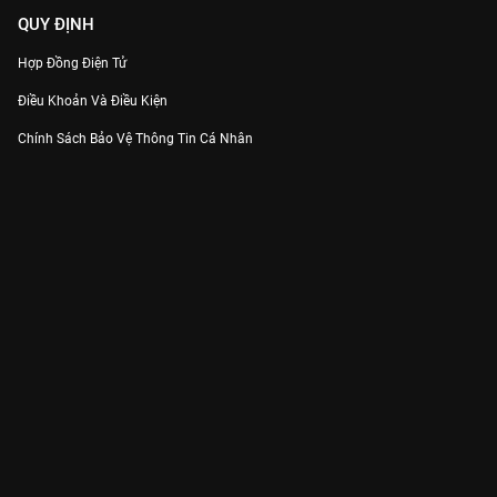
QUY ĐỊNH
Hợp Đồng Điện Tử
Điều Khoản Và Điều Kiện
Chính Sách Bảo Vệ Thông Tin Cá Nhân
Chính Sách Bảo Vệ Người Tiêu Dùng Dễ Bị Tổn Thương
Thỏa Thuận Sử Dụng Dịch Vụ Mạng Xã Hội
THÔNG TIN
Thông Báo
Trung Tâm Hỗ Trợ
Liên Hệ
Góp Ý
Công ty Cổ phần VieON - Địa chỉ: Tầng 5, 222 Pasteur, Phường Xuân Hòa,