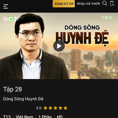
Nhập mã VieON
ĐĂNG KÝ VIP
Tập 28
Dòng Sông Huynh Đệ
771.929
lượt xem
5.0
T13
Việt Nam
1 Phần
HD