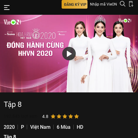
Nhập mã VieON
ĐĂNG KÝ VIP
Tập 8
192.845
lượt xem
4.8
2020
P
Việt Nam
6 Mùa
HD
Tập 8