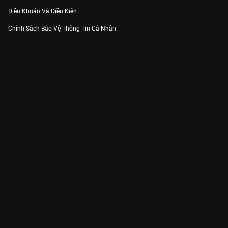
Điều Khoản Và Điều Kiện
Chính Sách Bảo Vệ Thông Tin Cá Nhân
Chính Sách Bảo Vệ Người Tiêu Dùng Dễ Bị Tổn Thương
Thỏa Thuận Sử Dụng Dịch Vụ Mạng Xã Hội
THÔNG TIN
Thông Báo
Trung Tâm Hỗ Trợ
Liên Hệ
Góp Ý
Công ty Cổ phần VieON - Địa chỉ: Tầng 5, 222 Pasteur, Phường Xuân Hòa,
Thành phố Hồ Chí Minh
Email:
support@vieon.vn
| Hotline:
1800.599.920
(miễn phí)
Giấy phép Cung cấp Dịch vụ Phát thanh, Truyền hình trả tiền số 247/GP-