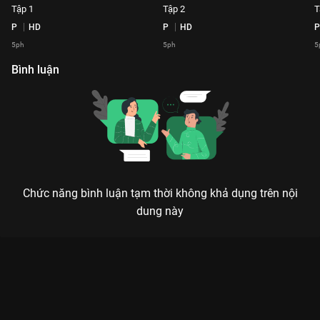
Tập 1
Tập 2
T
P
HD
P
HD
P
5ph
5ph
5
Bình luận
Chức năng bình luận tạm thời không khả dụng trên nội
dung này
Xem Tập 8 Đồng Hành Cùng HHVN2020 - 20 Tập của Việt Nam
có sự tham gia của . Thuộc thể loại: Event