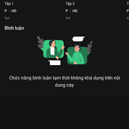
Tập 1
Tập 2
T
P
HD
P
HD
P
5ph
5ph
5
Bình luận
Chức năng bình luận tạm thời không khả dụng trên nội
dung này
Xem Tập 11 Đồng Hành Cùng HHVN2020 - 20 Tập của Việt
Nam có sự tham gia của . Thuộc thể loại: Event