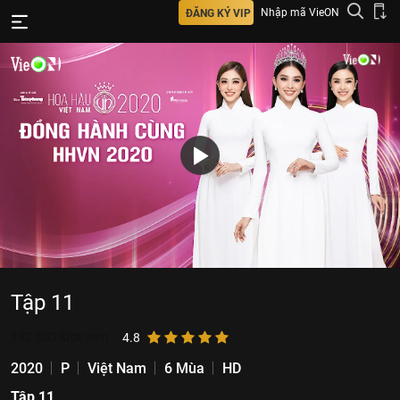
Nhập mã VieON
ĐĂNG KÝ VIP
Tập 11
192.883
lượt xem
4.8
2020
P
Việt Nam
6 Mùa
HD
Tập 11