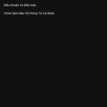
Điều Khoản Và Điều Kiện
Chính Sách Bảo Vệ Thông Tin Cá Nhân
Chính Sách Bảo Vệ Người Tiêu Dùng Dễ Bị Tổn Thương
Thỏa Thuận Sử Dụng Dịch Vụ Mạng Xã Hội
THÔNG TIN
Thông Báo
Trung Tâm Hỗ Trợ
Liên Hệ
Góp Ý
Công ty Cổ phần VieON - Địa chỉ: Tầng 5, 222 Pasteur, Phường Xuân Hòa,
Thành phố Hồ Chí Minh
Email:
support@vieon.vn
| Hotline:
1800.599.920
(miễn phí)
Giấy phép Cung cấp Dịch vụ Phát thanh, Truyền hình trả tiền số 247/GP-