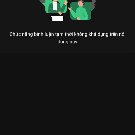
Chức năng bình luận tạm thời không khả dụng trên nội
dung này
Xem Tập 6A. Tâm sự Đời Này Có Em - 30 Tập của Trung Quốc
có sự tham gia của . Thuộc thể loại: Phim bộ