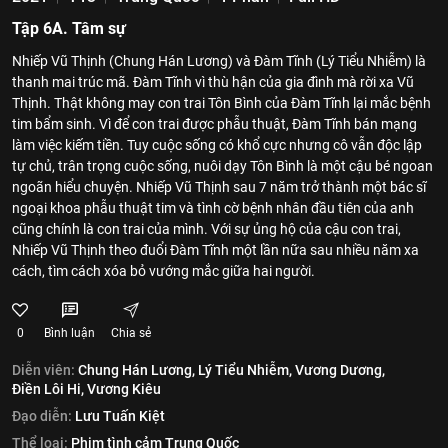
Tập 6A. Tâm sự
Nhiếp Vũ Thịnh (Chung Hán Lương) và Đàm Tĩnh (Lý Tiểu Nhiễm) là
thanh mai trúc mã. Đàm Tĩnh vì thù hận của gia đình mà rời xa Vũ
Thịnh. Thật không may con trai Tôn Bình của Đàm Tĩnh lại mắc bệnh
tim bẩm sinh. Vì để con trai được phẫu thuật, Đàm Tĩnh bán mạng
làm việc kiếm tiền. Tuy cuộc sống có khổ cực nhưng cô vẫn độc lập
tự chủ, trân trọng cuộc sống, nuôi dạy Tôn Bình là một cậu bé ngoan
ngoãn hiểu chuyện. Nhiếp Vũ Thịnh sau 7 năm trở thành một bác sĩ
ngoại khoa phẫu thuật tim và tình cờ bệnh nhân đầu tiên của anh
cũng chính là con trai của mình. Với sự ủng hộ của cậu con trai,
Nhiếp Vũ Thịnh theo đuổi Đàm Tĩnh một lần nữa sau nhiều năm xa
cách, tìm cách xóa bỏ vướng mắc giữa hai người.
0
Bình luận
Chia sẻ
Diễn viên:
Chung Hán Lương,
Lý Tiểu Nhiễm,
Vương Dương,
Điền Lôi Hi,
Vương Kiêu
Đạo diễn:
Lưu Tuấn Kiệt
Thể loại:
Phim tình cảm Trung Quốc