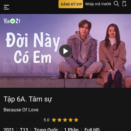
Nhập mã VieON
ĐĂNG KÝ VIP
Tập 6A. Tâm sự
Because Of Love
3.782.077
lượt xem
5.0
2021
T13
Trung Quốc
1 Phần
Full HD