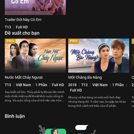
Trailer Đời Này Có Em
T13
Full HD
Đề xuất cho bạn
PRO
PRO
Nước Mắt Chảy Ngược
Một Chàng Ba Nàng
C
T13
Việt Nam
1 Phần
Full HD
2018
T13
Việt Nam
1 Phần
2
Full HD
Sau biến cố lớn, Thủy phải tự khoác lên mình
một chiếc mặt nạ để thoát khỏi cuộc sống tù
Nhung và Đại từng có một mối tình đẹp
T
túng. Và cuộc sống của cô trở nên xáo trộn
nhưng dang dở. 5 năm sau, họ gặp lại nhau
H
khi gặp Khải.
trong tình cảnh trớ trêu của số phận.
v
Bình luận