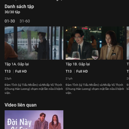
Danh sách tập
30/30 tập
01-30
31-60
Tập 1A. Gặp lại
Tập 1B. Gặp lại
T
T13
Full HD
T13
Full HD
T
23ph
21ph
2
Đàm Tĩnh (Lý Tiểu Nhiễm) và Nhiếp Vũ Thịnh
Đàm Tĩnh (Lý Tiểu Nhiễm) và Nhiếp Vũ Thịnh
Đ
(Chung Hán Lương) chạm mặt lần nữa ở bệnh
(Chung Hán Lương) chạm mặt lần nữa ở bệnh
b
viện.
viện.
Video liên quan