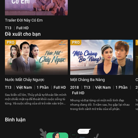
Trailer Đời Này Có Em
T13
Full HD
Đề xuất cho bạn
PRO
PRO
Nước Mắt Chảy Ngược
Một Chàng Ba Nàng
C
T13
Việt Nam
1 Phần
Full HD
2018
T13
Việt Nam
1 Phần
2
Full HD
Sau biến cố lớn, Thủy phải tự khoác lên mình
một chiếc mặt nạ để thoát khỏi cuộc sống tù
Nhung và Đại từng có một mối tình đẹp
T
túng. Và cuộc sống của cô trở nên xáo trộn
nhưng dang dở. 5 năm sau, họ gặp lại nhau
H
khi gặp Khải.
trong tình cảnh trớ trêu của số phận.
v
Bình luận