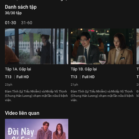
Danh sách tập
30/30 tập
01-30
31-60
Tập 1A. Gặp lại
Tập 1B. Gặp lại
T
T13
Full HD
T13
Full HD
T
23ph
21ph
2
Đàm Tĩnh (Lý Tiểu Nhiễm) và Nhiếp Vũ Thịnh
Đàm Tĩnh (Lý Tiểu Nhiễm) và Nhiếp Vũ Thịnh
Đ
(Chung Hán Lương) chạm mặt lần nữa ở bệnh
(Chung Hán Lương) chạm mặt lần nữa ở bệnh
b
viện.
viện.
Video liên quan