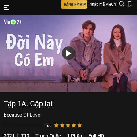
Nhập mã VieON
ĐĂNG KÝ VIP
Tập 1A. Gặp lại
Because Of Love
3.781.148
lượt xem
5.0
2021
T13
Trung Quốc
1 Phần
Full HD