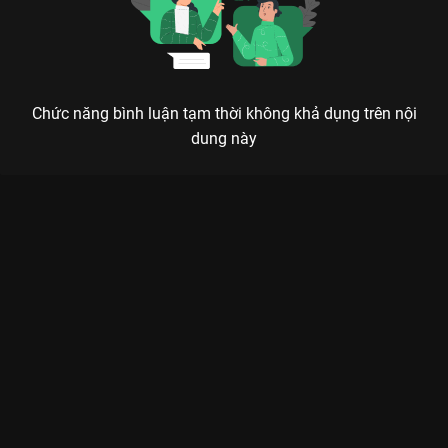
Chức năng bình luận tạm thời không khả dụng trên nội
dung này
Xem Tập 1A. Gặp lại Đời Này Có Em - 30 Tập của Trung Quốc
có sự tham gia của . Thuộc thể loại: Phim bộ