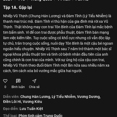
Tập 1A. Gặp lại
Nhiếp Vũ Thịnh (Chung Hán Lương) và Đàm Tĩnh (Lý Tiểu Nhiễm) là
thanh mai trúc mã. Đàm Tĩnh vì thù hận của gia đình mà rời xa Vũ
Thịnh. Thật không may con trai Tôn Bình của Đàm Tĩnh lại mắc bệnh
tim bẩm sinh. Vì để con trai được phẫu thuật, Đàm Tĩnh bán mạng
làm việc kiếm tiền. Tuy cuộc sống có khổ cực nhưng cô vẫn độc lập
tự chủ, trân trọng cuộc sống, nuôi dạy Tôn Bình là một cậu bé ngoan
ngoãn hiểu chuyện. Nhiếp Vũ Thịnh sau 7 năm trở thành một bác sĩ
ngoại khoa phẫu thuật tim và tình cờ bệnh nhân đầu tiên của anh
cũng chính là con trai của mình. Với sự ủng hộ của cậu con trai,
Nhiếp Vũ Thịnh theo đuổi Đàm Tĩnh một lần nữa sau nhiều năm xa
cách, tìm cách xóa bỏ vướng mắc giữa hai người.
0
Bình luận
Chia sẻ
Diễn viên:
Chung Hán Lương,
Lý Tiểu Nhiễm,
Vương Dương,
Điền Lôi Hi,
Vương Kiêu
Đạo diễn:
Lưu Tuấn Kiệt
Thể loại:
Phim tình cảm Trung Quốc