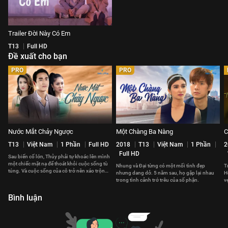
Trailer Đời Này Có Em
T13
Full HD
Đề xuất cho bạn
PRO
PRO
Nước Mắt Chảy Ngược
Một Chàng Ba Nàng
C
T13
Việt Nam
1 Phần
Full HD
2018
T13
Việt Nam
1 Phần
2
Full HD
Sau biến cố lớn, Thủy phải tự khoác lên mình
một chiếc mặt nạ để thoát khỏi cuộc sống tù
Nhung và Đại từng có một mối tình đẹp
T
túng. Và cuộc sống của cô trở nên xáo trộn
nhưng dang dở. 5 năm sau, họ gặp lại nhau
H
khi gặp Khải.
trong tình cảnh trớ trêu của số phận.
v
Bình luận