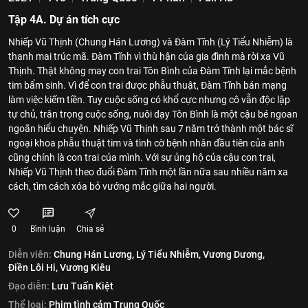
Tập 4A. Dự án tích cực
Nhiếp Vũ Thịnh (Chung Hán Lương) và Đàm Tĩnh (Lý Tiểu Nhiễm) là
thanh mai trúc mã. Đàm Tĩnh vì thù hận của gia đình mà rời xa Vũ
Thịnh. Thật không may con trai Tôn Bình của Đàm Tĩnh lại mắc bệnh
tim bẩm sinh. Vì để con trai được phẫu thuật, Đàm Tĩnh bán mạng
làm việc kiếm tiền. Tuy cuộc sống có khổ cực nhưng cô vẫn độc lập
tự chủ, trân trọng cuộc sống, nuôi dạy Tôn Bình là một cậu bé ngoan
ngoãn hiểu chuyện. Nhiếp Vũ Thịnh sau 7 năm trở thành một bác sĩ
ngoại khoa phẫu thuật tim và tình cờ bệnh nhân đầu tiên của anh
cũng chính là con trai của mình. Với sự ủng hộ của cậu con trai,
Nhiếp Vũ Thịnh theo đuổi Đàm Tĩnh một lần nữa sau nhiều năm xa
cách, tìm cách xóa bỏ vướng mắc giữa hai người.
0
Bình luận
Chia sẻ
Diễn viên:
Chung Hán Lương,
Lý Tiểu Nhiễm,
Vương Dương,
Điền Lôi Hi,
Vương Kiêu
Đạo diễn:
Lưu Tuấn Kiệt
Thể loại:
Phim tình cảm Trung Quốc