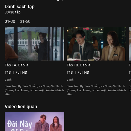
Danh sách tập
30/30 tập
01-30
31-60
Tập 1A. Gặp lại
Tập 1B. Gặp lại
T
T13
Full HD
T13
Full HD
T
23ph
21ph
2
Đàm Tĩnh (Lý Tiểu Nhiễm) và Nhiếp Vũ Thịnh
Đàm Tĩnh (Lý Tiểu Nhiễm) và Nhiếp Vũ Thịnh
Đ
(Chung Hán Lương) chạm mặt lần nữa ở bệnh
(Chung Hán Lương) chạm mặt lần nữa ở bệnh
b
viện.
viện.
Video liên quan