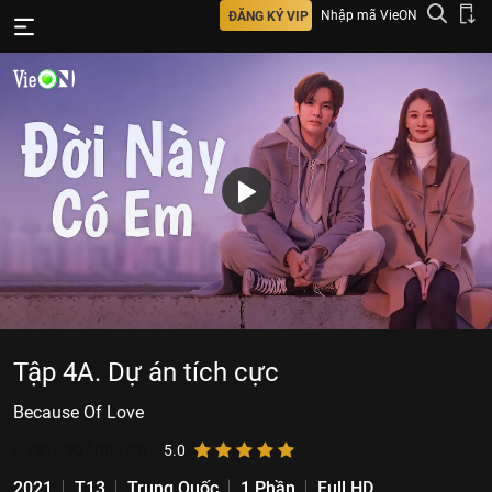
Nhập mã VieON
ĐĂNG KÝ VIP
Tập 4A. Dự án tích cực
Because Of Love
3.781.290
lượt xem
5.0
2021
T13
Trung Quốc
1 Phần
Full HD