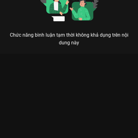
Chức năng bình luận tạm thời không khả dụng trên nội
dung này
Xem Tập 4A. Dự án tích cực Đời Này Có Em - 30 Tập của Trung
Quốc có sự tham gia của . Thuộc thể loại: Phim bộ