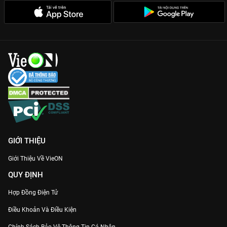
Màn hóa giải hận thù mãn nhãn:
Cách cặp đôi dùng tri thức
kiếp trước để thay đổi vận mệnh kiếp này cực cuốn.
Chất lượng Full HD sắc nét:
Trải nghiệm từng khung hình đẹp
như tranh vẽ duy nhất trên ứng dụng VieON.
Đừng để thanh xuân trôi qua lãng phí, hãy gia nhập hệ cày
phim và xem
Độ Hoa Niên
thuyết minh sớm nhất tại
VieON
ngay!
GIỚI THIỆU
Giới Thiệu Về VieON
QUY ĐỊNH
Hợp Đồng Điện Tử
Điều Khoản Và Điều Kiện