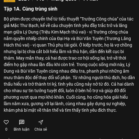
Tập 1A. Cùng trùng sinh
Bộ phim được chuyển thể từ tiểu thuyết "Trưởng Công chúa" của tác
giả Mặc Thư Bạch, kể về câu chuyện tình yêu đầy trắc trở và lãng
mạn giữa Lý Dung (Triệu Kim Mạch thủ vai) - vị Trường công chúa
nắm quyền nhiếp chính của Đại Hạ và Bùi Văn Tuyên (Trương Lăng
Hách thủ vai) - vị quan Thủ phụ tài giỏi. Ở kiếp trước, họ là vợ chồng
nhưng lại bị chia cắt bởi hiểu lầm và thù hận, dẫn đến kết cục bi
thảm. May mắn thay, cả hai được trao cơ hội sống lại, trở về thời
điểm họ gặp nhau lần đầu khi còn trẻ. Trong cuộc sống mới này, Lý
Dung và Bùi Văn Tuyên cùng nhau điều tra, phanh phui những âm
mưu thâm độc để thay đổi số phận. Từ những người thù địch, họ dần
thấu hiểu và trở thành tri kỷ, tình yêu cũng nảy nở từ đó. Cả hai dành
cho nhau sự tin tưởng tuyệt đối, luôn ở bên hỗ trợ và giúp đỡ đối
phương vượt qua mọi khó khăn. Cuối cùng, họ cũng hóa giải hiểu
lầm năm xưa, gương vỡ lại lành, cùng nhau gây dựng sự nghiệp,
khám phá bí mật về thân thế và tìm thấy tình yêu đích thực.
0
Bình luận
Chia sẻ