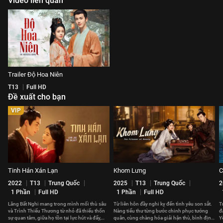
Video liên quan
Trailer Độ Hoa Niên
T13
Full HD
Đề xuất cho bạn
VIP
Tinh Hán Xán Lạn
Khom Lưng
C
2022
T13
Trung Quốc
2025
T13
Trung Quốc
2
1 Phần
Full HD
1 Phần
Full HD
Lăng Bất Nghi mang trong mình mối thù sâu
Từ liên hôn đầy nghi kỵ đến tình yêu son sắt.
T
và Trình Thiếu Thương từ nhỏ đã thiếu thốn
Nàng tiểu thư từng bước chinh phục tướng
đ
sự quan tâm, giữa họ tồn tại lực hút và đẩy,
quân, cùng chàng hóa giải hận thù, bình định
Y