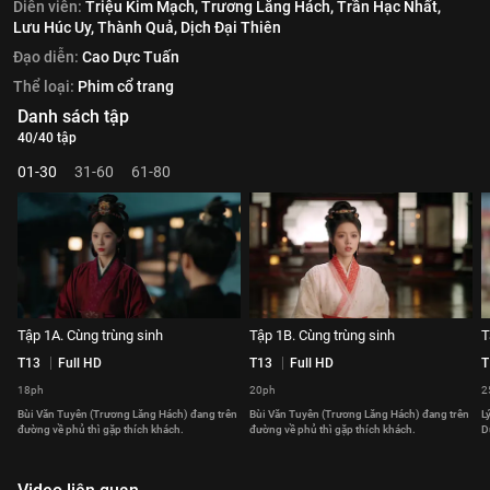
Diễn viên:
Triệu Kim Mạch,
Trương Lăng Hách,
Trần Hạc Nhất,
Lưu Húc Uy,
Thành Quả,
Dịch Đại Thiên
Đạo diễn:
Cao Dực Tuấn
Thể loại:
Phim cổ trang
Danh sách tập
40/40 tập
01-30
31-60
61-80
Tập 1A. Cùng trùng sinh
Tập 1B. Cùng trùng sinh
T
T13
Full HD
T13
Full HD
T
18ph
20ph
2
Bùi Văn Tuyên (Trương Lăng Hách) đang trên
Bùi Văn Tuyên (Trương Lăng Hách) đang trên
L
đường về phủ thì gặp thích khách.
đường về phủ thì gặp thích khách.
D