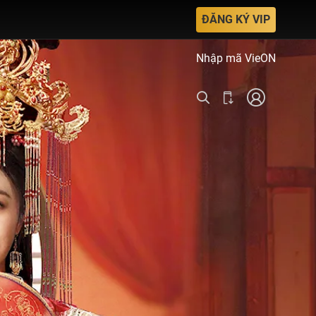
ĐĂNG KÝ VIP
Nhập mã VieON