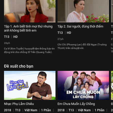
Tập 1. Anh biết tính mọi thứ nhưng
Tập 2. Sai người, đúng thời điểm
T
anh không biết tính em
T13
HD
T
T13
HD
27ph
2
26ph
Chi Chi (Phương Lan) đối đãi Ngạn (Trường
C
Thịnh) trên cả tuyệt vời.
L
Ca Vi (Kim Tuyến) hạ quyết tâm thông báo tin
T
động trời cho chồng Sĩ Tiến (Quang Tuấn).
Đề xuất cho bạn
Nhạc Phụ Lắm Chiêu
Em Chưa Muốn Lấy Chồng
Đ
2018
T13
Việt Nam
1 Phần
2018
T13
Việt Nam
1 Phần
2