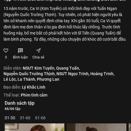
15 năm trước, Ca Vi (Kim Tuyến) có mối tình đẹp với Tuấn Ngạn
(Nguyễn Quốc Trường Thịnh). Tuy nhiên, cô phát hiện người yêu là
tên sở khanh nên quyết định chia tay. Khi gần 30 tuổi, Ca Vi quyết
định làm mẹ đơn thân vì bị gia đình hối thúc lấy chồng. Trước tình
huống này, bố mẹ bắt cô phải kết hôn với Sĩ Tiến (Quang Tuấn) để
làm bình phong. Từ đây, những câu chuyện dở khóc dở cười bắt đầu.
0
Bình luận
Chia sẻ
Diễn viên:
NSƯT Kim Tuyến,
Quang Tuấn,
Nguyễn Quốc Trường Thịnh,
NSƯT Ngọc Trinh,
Hoàng Trinh,
Lê Lộc,
La Thành,
Phương Lan
Đạo diễn:
Lý Khắc Linh
Thể loại:
Phim tình cảm
Danh sách tập
66/66 tập
01-30
31-60
61-66