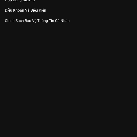
Hợp Đồng Điện Tử
Điều Khoản Và Điều Kiện
Chính Sách Bảo Vệ Thông Tin Cá Nhân
Chính Sách Bảo Vệ Người Tiêu Dùng Dễ Bị Tổn Thương
Thỏa Thuận Sử Dụng Dịch Vụ Mạng Xã Hội
THÔNG TIN
Thông Báo
Trung Tâm Hỗ Trợ
Liên Hệ
Góp Ý
Công ty Cổ phần VieON - Địa chỉ: Tầng 5, 222 Pasteur, Phường Xuân Hòa,
Thành phố Hồ Chí Minh
Email:
support@vieon.vn
| Hotline:
1800.599.920
(miễn phí)
Giấy phép Cung cấp Dịch vụ Phát thanh, Truyền hình trả tiền số 247/GP-