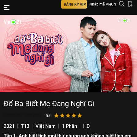
Nhập mã VieON
ĐĂNG KÝ VIP
Đố Ba Biết Mẹ Đang Nghĩ Gì
2.855.927
lượt xem
5.0
2021
T13
Việt Nam
1 Phần
HD
Tập 1. Anh biết tính mọi thứ nhưng anh không biết tính em