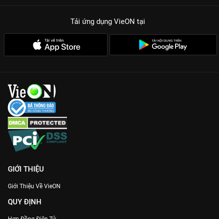
nuôi dạy con cái và áp lực tài chính được khai thác một cách
tinh tế, nhẹ nhàng.
Tải ứng dụng VieON
tại
Thông điệp nhân văn:
Phim nhắc nhở chúng ta về giá trị của
sự lắng nghe và trân trọng những tâm tư của người bạn đời.
Nếu bạn đang tìm kiếm một bộ phim vừa để giải trí cùng gia
đình, vừa để học cách yêu thương tốt hơn,
Đố Ba Biết Mẹ Đang
Nghĩ Gì
chính là lựa chọn số 1. Trải nghiệm trọn bộ 52 tập với
chất lượng hình ảnh sắc nét, không quảng cáo trên
VieON
ngay
hôm nay!
GIỚI THIỆU
Giới Thiệu Về VieON
QUY ĐỊNH