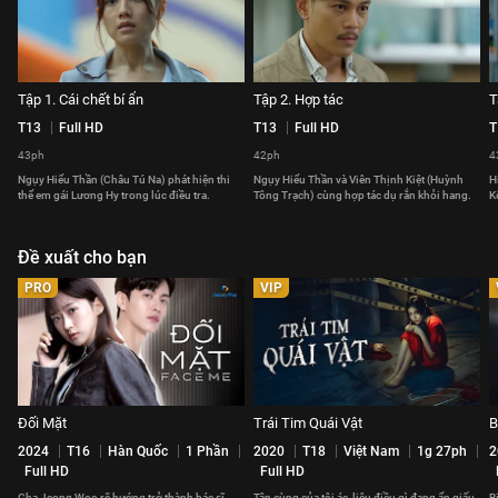
Tập 1. Cái chết bí ẩn
Tập 2. Hợp tác
T
T13
Full HD
T13
Full HD
T
43ph
42ph
4
Ngụy Hiểu Thần (Châu Tú Na) phát hiện thi
Ngụy Hiểu Thần và Viên Thịnh Kiệt (Huỳnh
H
thể em gái Lương Hy trong lúc điều tra.
Tông Trạch) cùng hợp tác dụ rắn khỏi hang.
K
Đề xuất cho bạn
PRO
VIP
Đối Mặt
Trái Tim Quái Vật
B
2024
T16
Hàn Quốc
1 Phần
2020
T18
Việt Nam
1g 27ph
2
Full HD
Full HD
Cha Jeong Woo rẽ hướng trở thành bác sĩ
Tận cùng của tội ác, liệu điều gì đang ẩn giấu
B