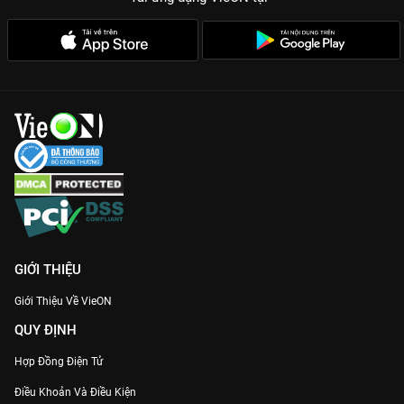
Chemistry bùng nổ:
Mối quan hệ giữa Huỳnh Tông Trạch và
Châu Tú Na mang đến cảm giác vừa ngọt ngào vừa nguy hiểm,
đầy sự thao túng tâm lý.
Cốt truyện Twist chồng Twist:
24 tập phim là hành trình bóc
tách những bí mật đen tối đằng sau một tập đoàn tội phạm
xuyên quốc gia.
Thưởng thức ngay siêu phẩm trinh thám Hong Kong
Điệp Ảnh
Truy Kích
bản Thuyết minh Full HD duy nhất trên ứng dụng
VieON
để trải nghiệm cảm giác cày phim cực đã!
GIỚI THIỆU
Giới Thiệu Về VieON
QUY ĐỊNH
Hợp Đồng Điện Tử
Điều Khoản Và Điều Kiện