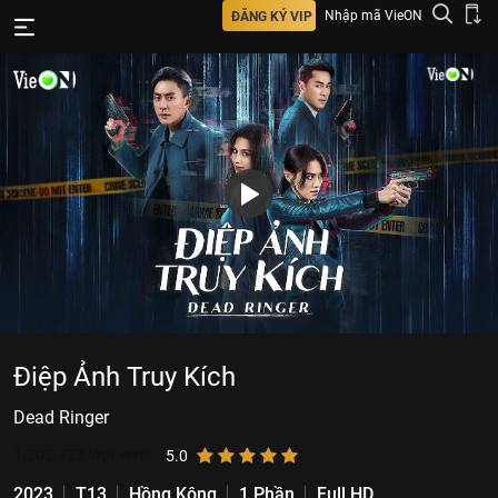
Nhập mã VieON
ĐĂNG KÝ VIP
Điệp Ảnh Truy Kích
Dead Ringer
1.303.723
lượt xem
5.0
2023
T13
Hồng Kông
1 Phần
Full HD