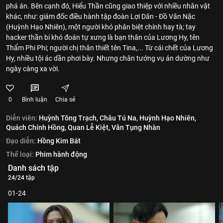
phá án. Bên cạnh đó, Hiểu Thần cũng giao thiệp với nhiều nhân vật
khác, như: giám đốc điều hành tập đoàn Lợi Dân - Đồ Văn Nặc
(Huỳnh Hạo Nhiên), một người khó phân biệt chính hay tà; tay
hacker thần bí khó đoán tự xưng là bạn thân của Lương Hy, tên
Thẩm Phi Phi; người chị thân thiết tên Tina,... Từ cái chết của Lương
Hy, nhiều tội ác dần phơi bày. Nhưng chân tướng vụ án dường như
ngày càng xa vời.
0
Bình luận
Chia sẻ
Diễn viên:
Huỳnh Tông Trạch,
Châu Tú Na,
Huỳnh Hạo Nhiên,
Quách Chính Hồng,
Quan Lễ Kiệt,
Văn Tụng Nhàn
Đạo diễn:
Hồng Kim Bát
Thể loại:
Phim hành động
Danh sách tập
24/24 tập
01-24