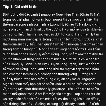
Tập 1. Cái chết bí ẩn
Đội trưởng đội đặc cảnh Singapore - Ngụy Hiểu Thần (Châu Tú Na),
trong lúc triệt phá một vụ án buôn người, thì bất ngờ phát hiện thi
thể em gái song sinh với mình là Lương Hy (Châu Tú Na đóng). Khi
nghe pháp y nhận định rất có thể Lương Hy bị mổ lấy quả tim khi vẫn
còn sống, Hiểu Thần rất sốc và đau đớn tột cùng. Hai chị em ly tán
mười mấy năm, nay gặp lại trong tình cảnh bi thương. Trước cái chết
thảm của em gái, Hiểu Thần quyết tâm bằng mọi giá phải tìm ra chân
tướng, tóm cổ hung thủ. Nhờ cảnh sát Singapore hỗ trợ, Hiểu Thần
dùng thân phận Lương Hy để tới Hồng Kông, nhằm âm thầm điều tra
những nhân vật từng bên cạnh em mình. Người đầu tiên là bạn trai
của Lương Hy - Viên Thịnh Kiệt (Huỳnh Tông Trạch). Kiệt là đốc sát
tổ trọng án Hồng Kông. Anh đang điều tra một vụ sập đường hầm
nghiêm trọng làm ba kỹ sư công trình thương vong. Lương Hy là
quản lý bồi thường bảo hiểm, cũng vì vụ án này mà đi Singapore.
Mặc dù nhận thấy bạn gái có nhiều khác lạ sau chuyến công tác trở
về, nhưng Kiệt nhất thời không lý giải được. Hiểu Thần tra ra nhiều
manh mối quan trọng ở nơi làm việc của em gái – tập đoàn Lợi Dân.
Cô suy đoán cái chết của em mình rất có khả năng liên quan đến vụ
sập đường hầm này. Cô cũng lợi dụng Kiệt để đẩy nhanh quá trình