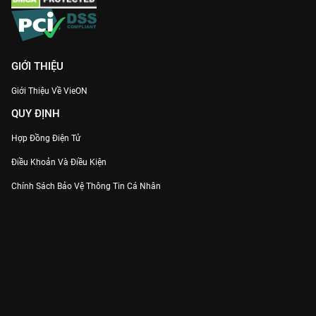
GIỚI THIỆU
Giới Thiệu Về VieON
QUY ĐỊNH
Hợp Đồng Điện Tử
Điều Khoản Và Điều Kiện
Chính Sách Bảo Vệ Thông Tin Cá Nhân
Chính Sách Bảo Vệ Người Tiêu Dùng Dễ Bị Tổn Thương
Thỏa Thuận Sử Dụng Dịch Vụ Mạng Xã Hội
THÔNG TIN
Thông Báo
Trung Tâm Hỗ Trợ