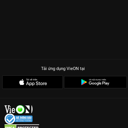
thành phố để về quê khởi nghiệp. Sự dịu dàng của con người
và cảnh sắc nơi đây đã từ từ chữa lành vết thương cho Hồng
Đậu. Không có những cú Twist nghẹt thở, phim lôi cuốn người
xem bằng sự
thu hút mãnh liệt
từ những điều bình dị nhất, từ
mùi trà thơm đến tiếng gió thổi qua những cánh đồng xanh
mướt.
Visual cực phẩm:
Nhan sắc không tuổi của Lưu Diệc Phi trong
tạo hình mộc mạc khiến khán giả phải xuýt xoa trong từng
khung hình.
Tải ứng dụng VieON
tại
Bối cảnh đẹp như mơ:
Những thước phim 4K về vùng quê Vân
Nam tái hiện hoàn hảo không gian tĩnh lặng, giúp người xem
thư giãn tuyệt đối.
Câu chuyện nhân văn:
Phim đề cao giá trị của tình thân, tình
bạn và ý nghĩa thực sự của việc tìm kiếm hạnh phúc nội tại.
Gia nhập hệ cày phim và cùng
Lưu Diệc Phi
tìm về bình yên
trong
Đi Đến Nơi Có Gió
bản Thuyết minh sớm nhất tại
VieON
ngay!