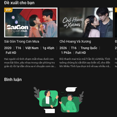
Đề xuất cho bạn
VIP
Sài Gòn Trong Cơn Mưa
Chó Hoang Và Xương
Đ
2020
T16
Việt Nam
1g 45ph
2026
T16
Trung Quốc
2
Full HD
1 Phần
Full HD
Hai người vô tình chạm mắt nhau dưới cơn
Đôi thanh mai trúc mã Trần Dị và Miêu Tĩnh
G
mưa Sài Gòn, yêu nhau trong căn phòng trọ
tưởng chừng bị cắt đứt sau biến cố, cho đến
r
giản dị rồi lại dần chia xa vì chuyện cơm áo
khi Miêu Tĩnh lựa chọn trở về sau nhiều năm
t
gạo tiền
tha phương.
h
Bình luận