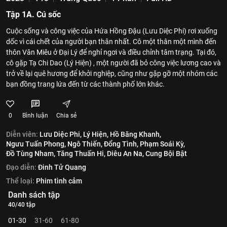
Tập 1A. Cú sốc
Cuộc sống và công việc của Hứa Hồng Đậu (Lưu Diệc Phi) rơi xuống
dốc vì cái chết của người bạn thân nhất. Cô một thân một mình đến
thôn Vân Miêu ở Đại Lý để nghỉ ngơi và điều chỉnh tâm trạng. Tại đó,
cô gặp Tạ Chi Dao (Lý Hiện) , một người đã bỏ công việc lương cao và
trở về lại quê hương để khởi nghiệp, cũng như gặp gỡ một nhóm các
bạn đồng trang lứa đến từ các thành phố lớn khác.
0
Bình luận
Chia sẻ
Diễn viên:
Lưu Diệc Phi,
Lý Hiện,
Hồ Băng Khanh,
Ngưu Tuấn Phong,
Ngô Thiến,
Đổng Tình,
Phạm Soái Kỳ,
Đồ Tùng Nham,
Tăng Thuấn Hi,
Diêu An Na,
Cung Bội Bật
Đạo diễn:
Đinh Tử Quang
Thể loại:
Phim tình cảm
Danh sách tập
40/40 tập
01-30
31-60
61-80