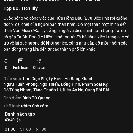
Tập 8B. Tích lũy
Cuộc sống và công việc của Hứa Hồng Đậu (Lưu Diệc Phi) rơi xuống
dốc vì cái chết của người bạn thân nhất. Cô một thân một mình đến
thôn Vân Miêu ở Đại Lý để nghỉ ngơi và điều chỉnh tâm trạng. Tại đó,
cô gặp Tạ Chi Dao (Lý Hiện) , một người đã bỏ công việc lương cao và
trở về lại quê hương để khởi nghiệp, cũng như gặp gỡ một nhóm các
bạn đồng trang lứa đến từ các thành phố lớn khác.
0
Bình luận
Chia sẻ
Diễn viên:
Lưu Diệc Phi,
Lý Hiện,
Hồ Băng Khanh,
Ngưu Tuấn Phong,
Ngô Thiến,
Đổng Tình,
Phạm Soái Kỳ,
Đồ Tùng Nham,
Tăng Thuấn Hi,
Diêu An Na,
Cung Bội Bật
Đạo diễn:
Đinh Tử Quang
Thể loại:
Phim tình cảm
Danh sách tập
40/40 tập
01-30
31-60
61-80