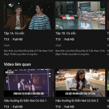
Tập 1A. Cú sốc
Tập 1B. Cú sốc
T
T13
Full HD
T13
Full HD
T
20ph
20ph
2
Bạn thân của Hứa Hồng Đậu là Trần Nam Tinh
Bạn thân của Hứa Hồng Đậu là Trần Nam Tinh
H
(Ngô Thiến) qua đời vì ung thư.
(Ngô Thiến) qua đời vì ung thư.
c
Video liên quan
Hậu trường Đi Đến Nơi Có Gió 1
Hậu trường Đi Đến Nơi Có Gió 2
V
T13
Full HD
T13
Full HD
T