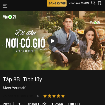
Nhập mã VieON
ĐĂNG KÝ VIP
Tập 8B. Tích lũy
Meet Yourself
25.685.991
lượt xem
4.8
2023
T13
Trung Quốc
1 Phần
Full HD