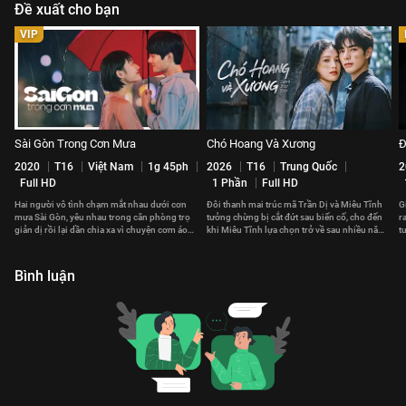
Đề xuất cho bạn
VIP
Sài Gòn Trong Cơn Mưa
Chó Hoang Và Xương
Đ
2020
T16
Việt Nam
1g 45ph
2026
T16
Trung Quốc
2
Full HD
1 Phần
Full HD
Hai người vô tình chạm mắt nhau dưới cơn
Đôi thanh mai trúc mã Trần Dị và Miêu Tĩnh
G
mưa Sài Gòn, yêu nhau trong căn phòng trọ
tưởng chừng bị cắt đứt sau biến cố, cho đến
r
giản dị rồi lại dần chia xa vì chuyện cơm áo
khi Miêu Tĩnh lựa chọn trở về sau nhiều năm
t
gạo tiền
tha phương.
h
Bình luận