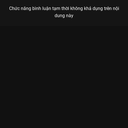
Chức năng bình luận tạm thời không khả dụng trên nội
dung này
Xem Tập 8B. Tích lũy Đi Đến Nơi Có Gió - 40 Tập của Trung
Quốc có sự tham gia của . Thuộc thể loại: Phim bộ