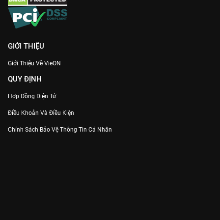
GIỚI THIỆU
Giới Thiệu Về VieON
QUY ĐỊNH
Hợp Đồng Điện Tử
Điều Khoản Và Điều Kiện
Chính Sách Bảo Vệ Thông Tin Cá Nhân
Chính Sách Bảo Vệ Người Tiêu Dùng Dễ Bị Tổn Thương
Thỏa Thuận Sử Dụng Dịch Vụ Mạng Xã Hội
THÔNG TIN
Thông Báo
Trung Tâm Hỗ Trợ