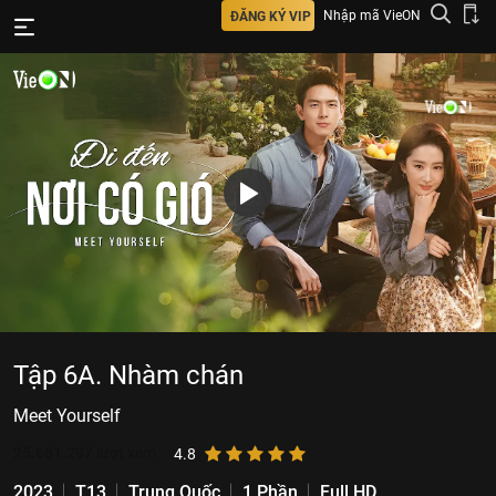
Nhập mã VieON
ĐĂNG KÝ VIP
Tập 6A. Nhàm chán
Meet Yourself
25.681.297
lượt xem
4.8
2023
T13
Trung Quốc
1 Phần
Full HD