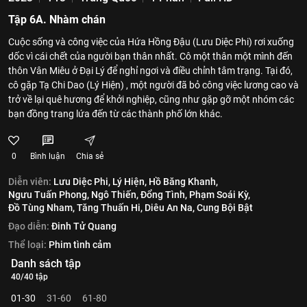
Tập 6A. Nhàm chán
Cuộc sống và công việc của Hứa Hồng Đậu (Lưu Diệc Phi) rơi xuống
dốc vì cái chết của người bạn thân nhất. Cô một thân một mình đến
thôn Vân Miêu ở Đại Lý để nghỉ ngơi và điều chỉnh tâm trạng. Tại đó,
cô gặp Tạ Chi Dao (Lý Hiện) , một người đã bỏ công việc lương cao và
trở về lại quê hương để khởi nghiệp, cũng như gặp gỡ một nhóm các
bạn đồng trang lứa đến từ các thành phố lớn khác.
0
Bình luận
Chia sẻ
Diễn viên:
Lưu Diệc Phi,
Lý Hiện,
Hồ Băng Khanh,
Ngưu Tuấn Phong,
Ngô Thiến,
Đổng Tình,
Phạm Soái Kỳ,
Đồ Tùng Nham,
Tăng Thuấn Hi,
Diêu An Na,
Cung Bội Bật
Đạo diễn:
Đinh Tử Quang
Thể loại:
Phim tình cảm
Danh sách tập
40/40 tập
01-30
31-60
61-80