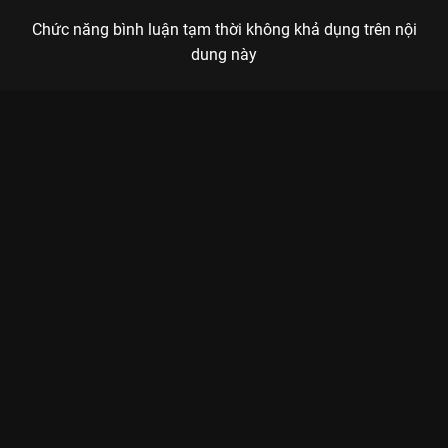
Chức năng bình luận tạm thời không khả dụng trên nội
dung này
Xem Tập 6A. Nhàm chán Đi Đến Nơi Có Gió - 40 Tập của Trung
Quốc có sự tham gia của . Thuộc thể loại: Phim bộ