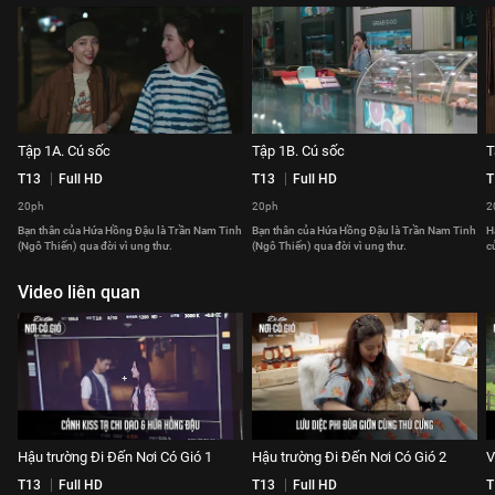
Tập 1A. Cú sốc
Tập 1B. Cú sốc
T
T13
Full HD
T13
Full HD
T
20ph
20ph
2
Bạn thân của Hứa Hồng Đậu là Trần Nam Tinh
Bạn thân của Hứa Hồng Đậu là Trần Nam Tinh
H
(Ngô Thiến) qua đời vì ung thư.
(Ngô Thiến) qua đời vì ung thư.
c
Video liên quan
Hậu trường Đi Đến Nơi Có Gió 1
Hậu trường Đi Đến Nơi Có Gió 2
V
T13
Full HD
T13
Full HD
T