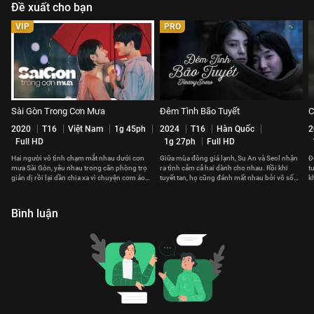
Đề xuất cho bạn
VIP
PRO
Sài Gòn Trong Cơn Mưa
Đêm Tình Bão Tuyết
C
2020
T16
Việt Nam
1g 45ph
2024
T16
Hàn Quốc
2
Full HD
1g 27ph
Full HD
Hai người vô tình chạm mắt nhau dưới cơn
Giữa mùa đông giá lạnh, Su An và Seol nhận
Đ
mưa Sài Gòn, yêu nhau trong căn phòng trọ
ra tình cảm cả hai dành cho nhau. Rồi khi
t
giản dị rồi lại dần chia xa vì chuyện cơm áo
tuyết tan, họ cũng đánh mất nhau bởi vô số
k
gạo tiền
hiểu lầm.
t
Bình luận