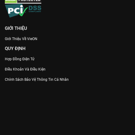
GIỚI THIỆU
Giới Thiệu Về VieON
QUY ĐỊNH
Hợp Đồng Điện Tử
Điều Khoản Và Điều Kiện
Chính Sách Bảo Vệ Thông Tin Cá Nhân
Chính Sách Bảo Vệ Người Tiêu Dùng Dễ Bị Tổn Thương
Thỏa Thuận Sử Dụng Dịch Vụ Mạng Xã Hội
THÔNG TIN
Thông Báo
Trung Tâm Hỗ Trợ